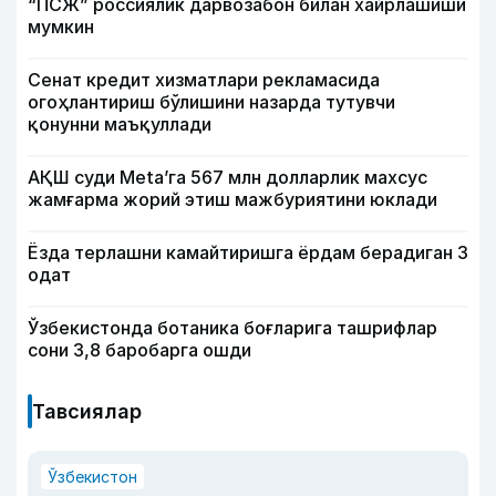
“ПСЖ” россиялик дарвозабон билан хайрлашиши
мумкин
Сенат кредит хизматлари рекламасида
огоҳлантириш бўлишини назарда тутувчи
қонунни маъқуллади
АҚШ суди Meta’га 567 млн долларлик махсус
жамғарма жорий этиш мажбуриятини юклади
Ёзда терлашни камайтиришга ёрдам берадиган 3
одат
Ўзбекистонда ботаника боғларига ташрифлар
сони 3,8 баробарга ошди
Тавсиялар
Ўзбекистон