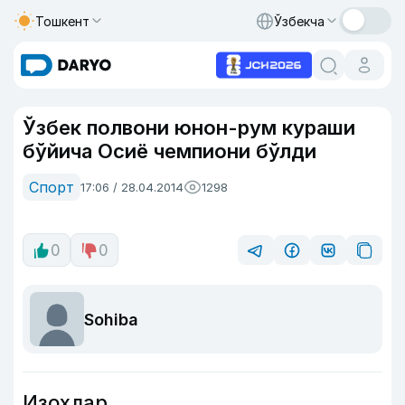
Тошкент
Ўзбекча
Ўзбек полвони юнон-рум кураши
бўйича Осиё чемпиони бўлди
Спорт
17:06 / 28.04.2014
1298
0
0
Sohiba
Изоҳлар