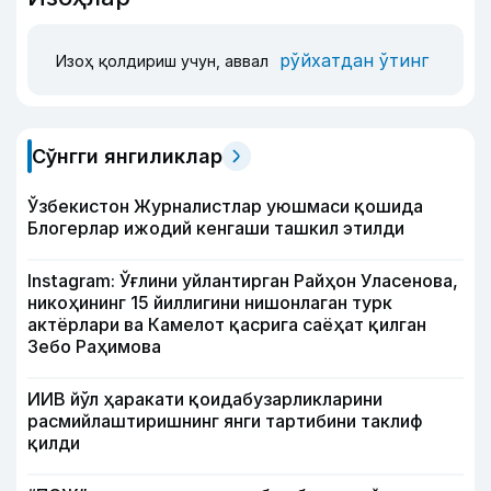
рўйхатдан ўтинг
Изоҳ қолдириш учун, аввал
Сўнгги янгиликлар
Ўзбекистон Журналистлар уюшмаси қошида
Блогерлар ижодий кенгаши ташкил этилди
Instagram: Ўғлини уйлантирган Райҳон Уласенова,
никоҳининг 15 йиллигини нишонлаган турк
актёрлари ва Камелот қасрига саёҳат қилган
Зебо Раҳимова
ИИВ йўл ҳаракати қоидабузарликларини
расмийлаштиришнинг янги тартибини таклиф
қилди