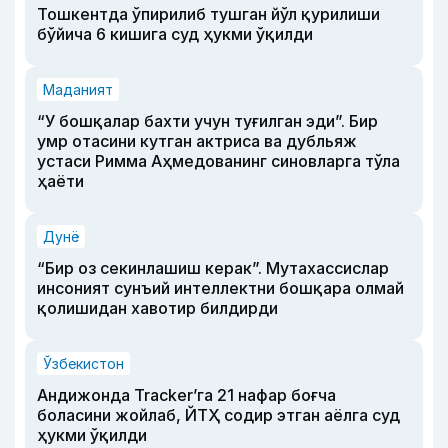
Тошкентда ўпирилиб тушган йўл қурилиши
бўйича 6 кишига суд ҳукми ўқилди
Маданият
“У бошқалар бахти учун туғилган эди”. Бир
умр отасини кутган актриса ва дубльяж
устаси Римма Аҳмедованинг синовларга тўла
ҳаёти
Дунё
“Бир оз секинлашиш керак”. Мутахассислар
инсоният сунъий интеллектни бошқара олмай
қолишидан хавотир билдирди
Ўзбекистон
Андижонда Tracker’га 21 нафар боғча
боласини жойлаб, ЙТҲ содир этган аёлга суд
ҳукми ўқилди