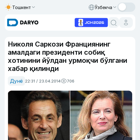
Тошкент
Ўзбекча
Николя Саркози Франциянинг
амалдаги президенти собиқ
хотинини йўлдан урмоқчи бўлгани
хабар қилинди
Дунё
22:31 / 23.04.2014
706