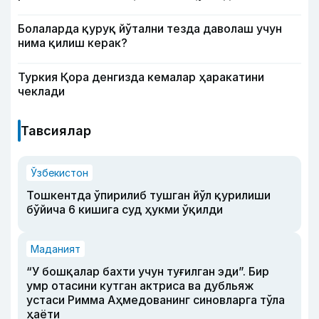
Болаларда қуруқ йўтални тезда даволаш учун
нима қилиш керак?
Туркия Қора денгизда кемалар ҳаракатини
чеклади
Тавсиялар
Ўзбекистон
Тошкентда ўпирилиб тушган йўл қурилиши
бўйича 6 кишига суд ҳукми ўқилди
Маданият
“У бошқалар бахти учун туғилган эди”. Бир
умр отасини кутган актриса ва дубльяж
устаси Римма Аҳмедованинг синовларга тўла
ҳаёти