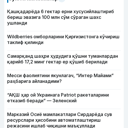
Қашқадарёда 6 гектар ерни хусусийлаштириб
бериш эвазига 100 млн сўм сўраган шахс
ушланди
Wildberries омборларини Қирғизистонга кўчириш
таклиф қилинди
Самарқанд шаҳри ҳудудига қўшни туманлардан
қарийб 17,2 минг гектар ер қўшиб берилади
Месси фаолиятини якунлагач, “Интер Майами”
раҳбарига айланадими?
“АҚШ ҳар ой Украинага Patriot ракеталарини
етказиб беради” — Зеленский
Марказий Осиё мамлакатлари Сирдарёда сув
ресурслари ҳисобини автоматлаштириш
режасини ишлаб чиқишни маъқуллади