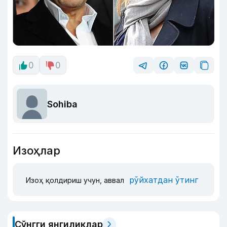
0
0
Sohiba
Изоҳлар
рўйхатдан ўтинг
Изоҳ қолдириш учун, аввал
Сўнгги янгиликлар