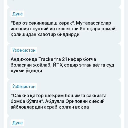
Дунё
“Бир оз секинлашиш керак”. Мутахассислар
инсоният сунъий интеллектни бошқара олмай
қолишидан хавотир билдирди
Ўзбекистон
Андижонда Tracker’га 21 нафар боғча
боласини жойлаб, ЙТҲ содир этган аёлга суд
ҳукми ўқилди
Ўзбекистон
“Саккиз қатор шеърим бошимга саккизта
бомба бўлган”. Абдулла Ориповни сиёсий
айбловлардан асраб қолган воқеа
Дунё