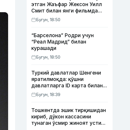
этган Жаъфар Жексон Уилл
Смит билан янги фильмда
суратга тушади
Бугун, 18:50
“Барселона” Родри учун
“Реал Мадрид” билан
курашади
Бугун, 18:50
Туркий давлатлар Шенгени
яратилмоқда: қўшни
давлатларга ID карта билан
борилади
Бугун, 18:39
Тошкентда эшик тирқишидан
кириб, дўкон кассасини
тунаган ўсмир жиноят устида
ушланди