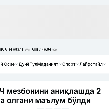
EUR :
RUB :
14 053,18
146,54
сўм
сўм
й Осиё
Дунё
Пул
Маданият
Спорт
Лайфстайл
 мезбонини аниқлашда 2
ра олгани маълум бўлди