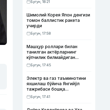
Бугун, 18:21
Шимолий Корея Япон денгизи
томон баллистик ракета
учирди
Бугун, 17:58
Машҳур роллари билан
танилган актёрларнинг
кўпчилик билмайдиган
образлари
Бугун, 17:45
Электр ва газ таъминотини
яхшилаш бўйича Янгийўл
тажрибаси бошқа
ҳудудларда ҳам жорий
Бугун, 17:41
этилади