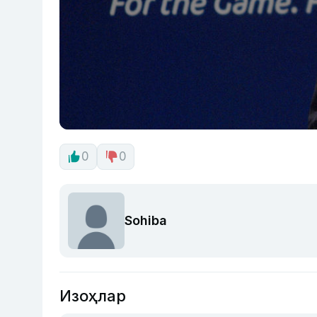
0
0
Sohiba
Изоҳлар