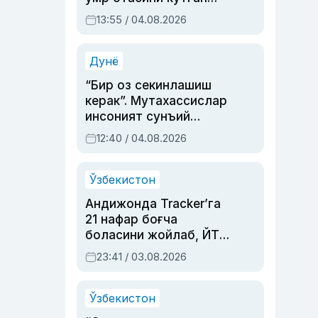
актриса ва дубльяж
13:55 / 04.08.2026
устаси Римма
Аҳмедованинг
синовларга тўла ҳаёти
Дунё
“Бир оз секинлашиш
керак”. Мутахассислар
инсоният сунъий
интеллектни бошқара
12:40 / 04.08.2026
олмай қолишидан
хавотир билдирди
Ўзбекистон
Андижонда Tracker’га
21 нафар боғча
боласини жойлаб, ЙТҲ
содир этган аёлга суд
23:41 / 03.08.2026
ҳукми ўқилди
Ўзбекистон