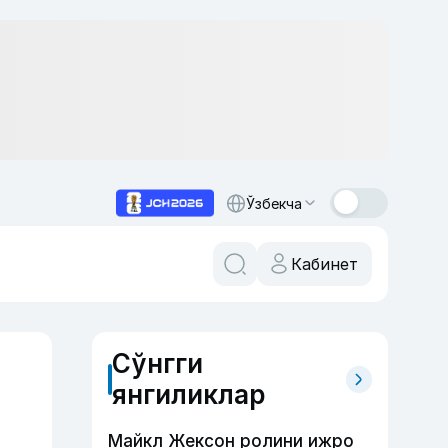
Ўзбекча
Кабинет
Сўнгги
янгиликлар
Майкл Жексон ролини ижро