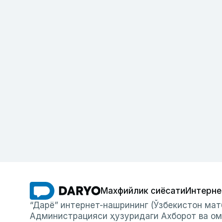
Махфийлик сиёсати
Интерне
“Дарё” интернет-нашрининг (Ўзбекистон мат
Администрацияси ҳузуридаги Ахборот ва ом