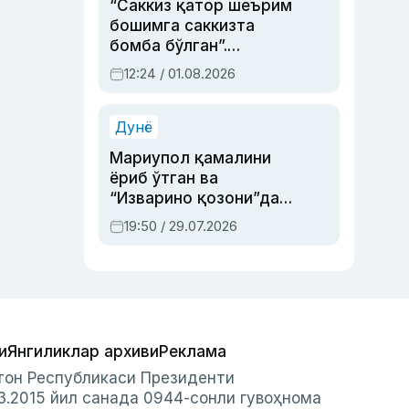
“Саккиз қатор шеърим
бошимга саккизта
бомба бўлган”.
Абдулла Ориповни
12:24 / 01.08.2026
сиёсий айбловлардан
асраб қолган воқеа
Дунё
Мариупол қамалини
ёриб ўтган ва
“Изварино қозони”дан
чиққан қаҳрамон —
19:50 / 29.07.2026
Украина армияси бош
қўмондони Драпатий
ҳақида
и
Янгиликлар архиви
Реклама
стон Республикаси Президенти
3.2015 йил санада 0944-сонли гувоҳнома