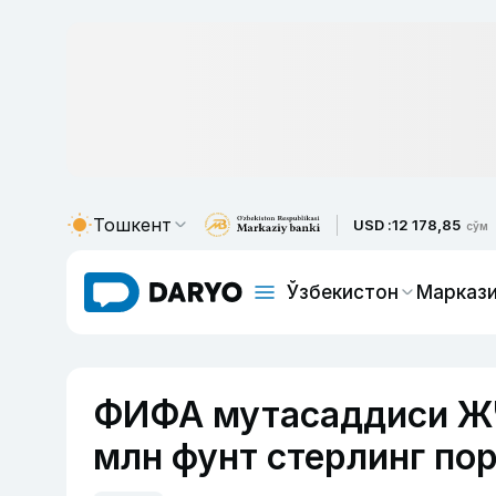
Тошкент
USD :
12 178,85
сўм
Ўзбекистон
Маркази
ФИФА мутасаддиси ЖЧ
млн фунт стерлинг по