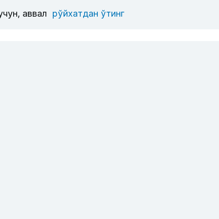
учун, аввал
рўйхатдан ўтинг