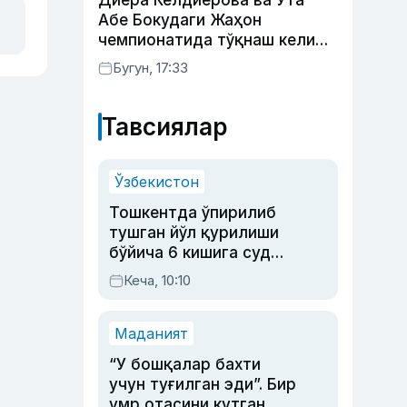
Диёра Келдиёрова ва Ута
Абе Бокудаги Жаҳон
чемпионатида тўқнаш келиши
мумкин — ОАВ
Бугун, 17:33
Тавсиялар
Ўзбекистон
Тошкентда ўпирилиб
тушган йўл қурилиши
бўйича 6 кишига суд
ҳукми ўқилди
Кеча, 10:10
Маданият
“У бошқалар бахти
учун туғилган эди”. Бир
умр отасини кутган