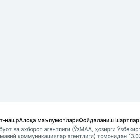
т-нашр
Алоқа маълумотлари
Фойдаланиш шартлар
буот ва ахборот агентлиги (ЎзМАА, ҳозирги Ўзбеки
мавий коммуникациялар агентлиги) томонидан 13.0