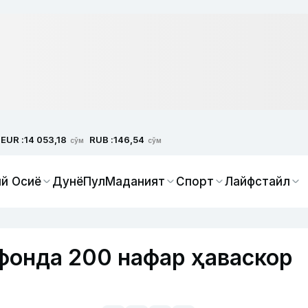
EUR :
RUB :
14 053,18
146,54
сўм
сўм
й Осиё
Дунё
Пул
Маданият
Спорт
Лайфстайл
фонда 200 нафар ҳаваскор