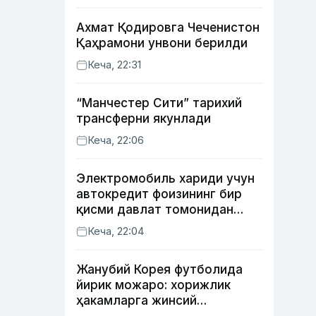
Ахмат Қодировга Чеченистон
Қаҳрамони унвони берилди
Кеча, 22:31
“Манчестер Сити” тарихий
трансферни якунлади
Кеча, 22:06
Электромобиль хариди учун
автокредит фоизининг бир
қисми давлат томонидан
қоплаб берилиши мумкин
Кеча, 22:04
Жанубий Корея футболида
йирик можаро: хорижлик
ҳакамларга жинсий