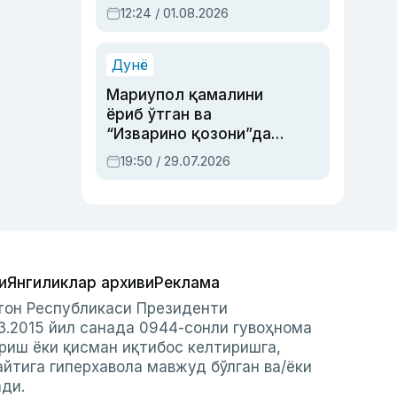
Абдулла Ориповни
12:24 / 01.08.2026
сиёсий айбловлардан
асраб қолган воқеа
Дунё
Мариупол қамалини
ёриб ўтган ва
“Изварино қозони”дан
чиққан қаҳрамон —
19:50 / 29.07.2026
Украина армияси бош
қўмондони Драпатий
ҳақида
и
Янгиликлар архиви
Реклама
стон Республикаси Президенти
3.2015 йил санада 0944-сонли гувоҳнома
риш ёки қисман иқтибос келтиришга,
айтига гиперхавола мавжуд бўлган ва/ёки
ади.