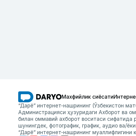
Махфийлик сиёсати
Интерне
“Дарё” интернет-нашрининг (Ўзбекистон мат
Администрацияси ҳузуридаги Ахборот ва ом
билан оммавий ахборот воситаси сифатида р
шунингдек, фотографик, график, аудио ва/ёк
“Дарё” интернет-нашрининг муаллифлигини к