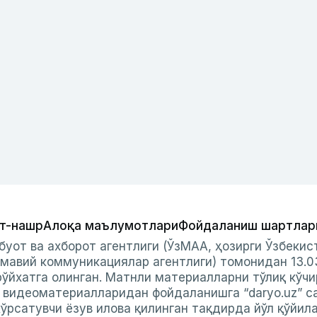
т-нашр
Алоқа маълумотлари
Фойдаланиш шартлар
буот ва ахборот агентлиги (ЎзМАА, ҳозирги Ўзбеки
мавий коммуникациялар агентлиги) томонидан 13.0
ўйхатга олинган. Матнли материалларни тўлиқ кўчи
и видеоматериалларидан фойдаланишга “daryo.uz” с
ўрсатувчи ёзув илова қилинган тақдирда йўл қўйил