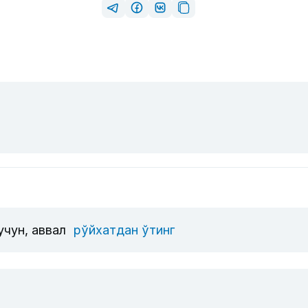
учун, аввал
рўйхатдан ўтинг