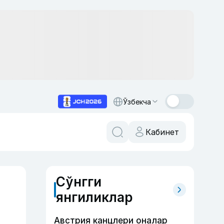
Ўзбекча
Кабинет
Сўнгги
янгиликлар
Австрия канцлери оналар