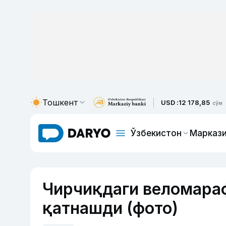
Тошкент
USD :
12 178,85
сўм
Ўзбекистон
Маркази
Чирчиқдаги веломара
қатнашди (фото)