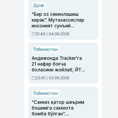
синовларга тўла ҳаёти
Дунё
“Бир оз секинлашиш
керак”. Мутахассислар
инсоният сунъий
интеллектни бошқара
12:40 / 04.08.2026
олмай қолишидан
хавотир билдирди
Ўзбекистон
Андижонда Tracker’га
21 нафар боғча
боласини жойлаб, ЙТҲ
содир этган аёлга суд
23:41 / 03.08.2026
ҳукми ўқилди
Ўзбекистон
“Саккиз қатор шеърим
бошимга саккизта
бомба бўлган”.