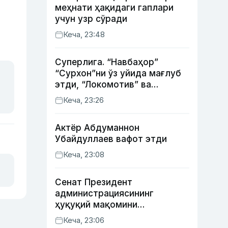
меҳнати ҳақидаги гаплари
учун узр сўради
Кеча, 23:48
Суперлига. “Навбаҳор”
“Сурхон”ни ўз уйида мағлуб
этди, “Локомотив” ва
“Хоразм” уйда ғалаба
Кеча, 23:26
қозонди
Актёр Абду­маннон
Убайдуллаев вафот этди
Кеча, 23:08
Сенат Президент
администрациясининг
ҳуқуқий мақомини
белгиловчи конституциявий
Кеча, 23:06
қонунни маъқуллади