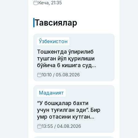
хизматлар кўрсатилгани
Кеча, 21:35
маълум қилинди
Тавсиялар
Ўзбекистон
Тошкентда ўпирилиб
тушган йўл қурилиши
бўйича 6 кишига суд
ҳукми ўқилди
10:10 / 05.08.2026
Маданият
“У бошқалар бахти
учун туғилган эди”. Бир
умр отасини кутган
актриса ва дубльяж
13:55 / 04.08.2026
устаси Римма
Аҳмедованинг