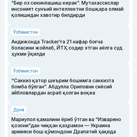
“Бир оз секинлашиш керак”. Мутахассислар
инсоният сунъий интеллектни бошқара олмай
қолишидан хавотир билдирди
Ўзбекистон
Андижонда Tracker’га 21 нафар боғча
боласини жойлаб, ЙТҲ содир этган аёлга суд
ҳукми ўқилди
Ўзбекистон
“Саккиз қатор шеърим бошимга саккизта
бомба бўлган”. Абдулла Ориповни сиёсий
айбловлардан асраб қолган воқеа
Дунё
Мариупол қамалини ёриб ўтган ва “Изварино
қозони”дан чиққан қаҳрамон — Украина
армияси бош қўмондони Драпатий ҳақида