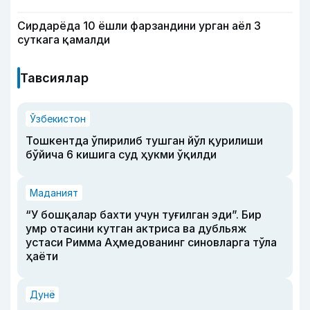
Сирдарёда 10 ёшли фарзандини урган аёл 3
суткага қамалди
Тавсиялар
Ўзбекистон
Тошкентда ўпирилиб тушган йўл қурилиши
бўйича 6 кишига суд ҳукми ўқилди
Маданият
“У бошқалар бахти учун туғилган эди”. Бир
умр отасини кутган актриса ва дубльяж
устаси Римма Аҳмедованинг синовларга тўла
ҳаёти
Дунё