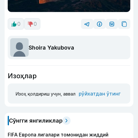
0
0
Shoira Yakubova
Изоҳлар
рўйхатдан ўтинг
Изоҳ қолдириш учун, аввал
Сўнгги янгиликлар
FIFA Европа лигалари томонидан жиддий