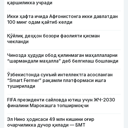
қаршиликка учради
Икки ҳафта ичида Афғонистонга икки давлатдан
100 минг одам қайтиб келди
Қўйлиқ деҳқон бозори фаолияти қисман
чекланди
Чинозда ҳудуди обод қилинмаган маҳаллаларни
“шармандали маҳалла” деб белгилаш бошланди
Ўзбекистонда сунъий интеллектга асосланган
“Smart Fermer” рақамли платформаси ишга
туширилади
FIFA президенти сайловда ютиш учун ЖЧ-2030
финалини Марокашга топширмоқчи
Эл Нино ҳодисаси 49 млн кишини оғир
очарчиликка дучор қилади — БМТ