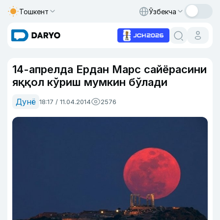
Тошкент
Ўзбекча
14-апрелда Ердан Марс сайёрасини
яққол кўриш мумкин бўлади
Дунё
18:17 / 11.04.2014
2576