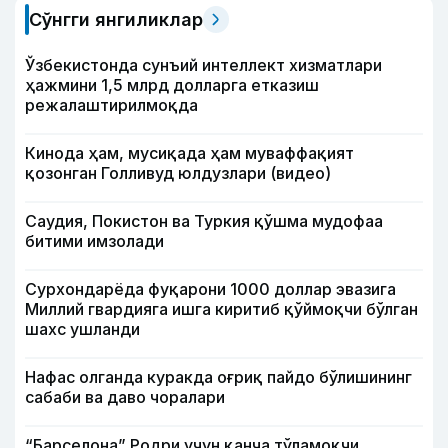
Сўнгги янгиликлар
Ўзбекистонда сунъий интеллект хизматлари
ҳажмини 1,5 млрд долларга етказиш
режалаштирилмоқда
Кинода ҳам, мусиқада ҳам муваффақият
қозонган Голливуд юлдузлари (видео)
Саудия, Покистон ва Туркия қўшма мудофаа
битими имзолади
Сурхондарёда фуқарони 1000 доллар эвазига
Миллий гвардияга ишга киритиб қўймоқчи бўлган
шахс ушланди
Нафас олганда куракда оғриқ пайдо бўлишининг
сабаби ва даво чоралари
“Барселона” Родри учун қанча тўламоқчи