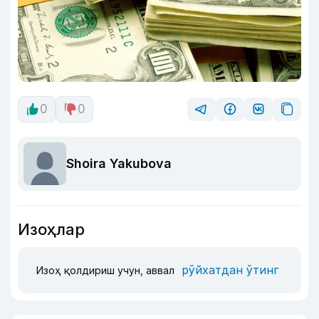
0
0
Shoira Yakubova
Изоҳлар
рўйхатдан ўтинг
Изоҳ қолдириш учун, аввал