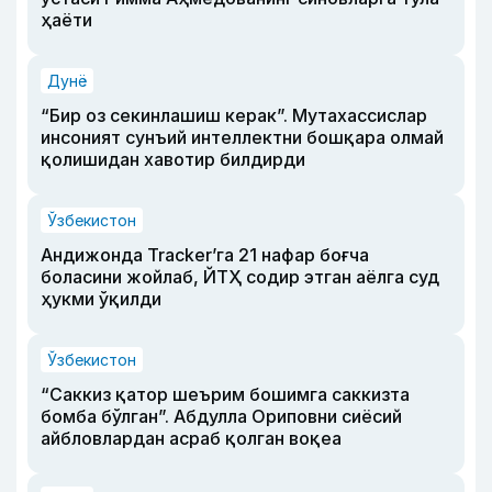
ҳаёти
Дунё
“Бир оз секинлашиш керак”. Мутахассислар
инсоният сунъий интеллектни бошқара олмай
қолишидан хавотир билдирди
Ўзбекистон
Андижонда Tracker’га 21 нафар боғча
боласини жойлаб, ЙТҲ содир этган аёлга суд
ҳукми ўқилди
Ўзбекистон
“Саккиз қатор шеърим бошимга саккизта
бомба бўлган”. Абдулла Ориповни сиёсий
айбловлардан асраб қолган воқеа