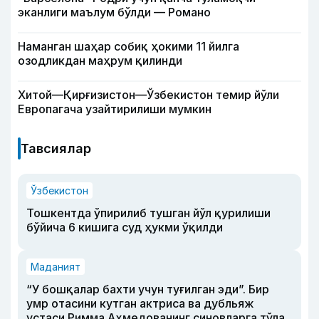
эканлиги маълум бўлди — Романо
Наманган шаҳар собиқ ҳокими 11 йилга
озодликдан маҳрум қилинди
Хитой—Қирғизистон—Ўзбекистон темир йўли
Европагача узайтирилиши мумкин
Тавсиялар
Ўзбекистон
Тошкентда ўпирилиб тушган йўл қурилиши
бўйича 6 кишига суд ҳукми ўқилди
Маданият
“У бошқалар бахти учун туғилган эди”. Бир
умр отасини кутган актриса ва дубльяж
устаси Римма Аҳмедованинг синовларга тўла