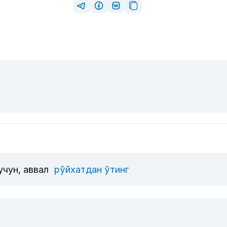
учун, аввал
рўйхатдан ўтинг