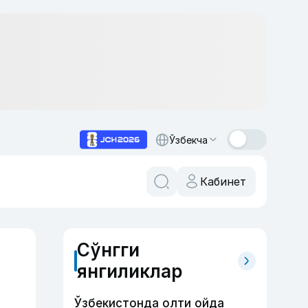
Ўзбекча
Кабинет
Сўнгги
янгиликлар
Ўзбекистонда олти ойда