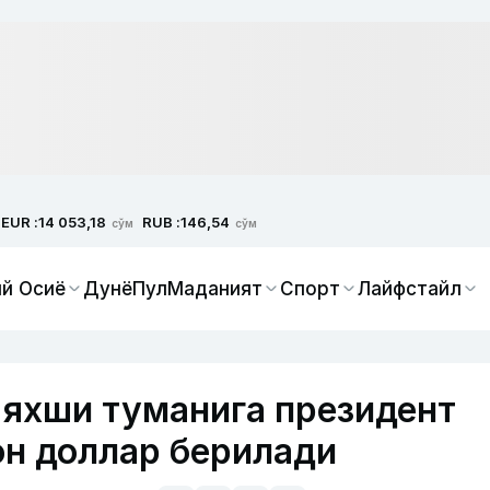
EUR :
RUB :
14 053,18
146,54
сўм
сўм
й Осиё
Дунё
Пул
Маданият
Спорт
Лайфстайл
 яхши туманига президент
н доллар берилади