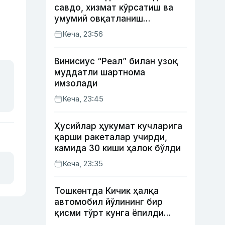
савдо, хизмат кўрсатиш ва
умумий овқатланиш
корхоналари қанча солиқ
Кеча, 23:56
тўлагани очиқланди
Винисиус “Реал” билан узоқ
муддатли шартнома
имзолади
Кеча, 23:45
Ҳусийлар ҳукумат кучларига
қарши ракеталар учирди,
камида 30 киши ҳалок бўлди
Кеча, 23:35
Тошкентда Кичик ҳалқа
автомобил йўлининг бир
қисми тўрт кунга ёпилди
(харита)