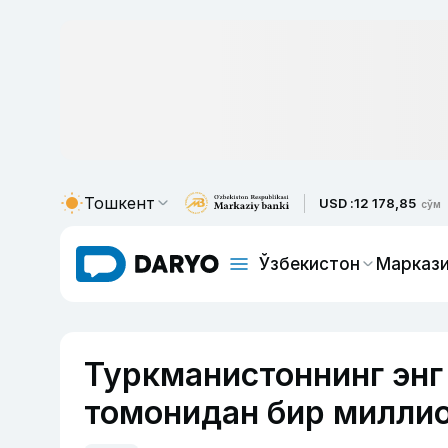
Тошкент
USD :
12 178,85
сўм
Ўзбекистон
Маркази
Туркманистоннинг энг
томонидан бир миллио