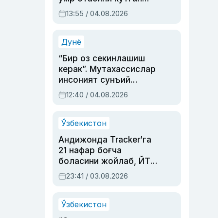
актриса ва дубльяж
13:55 / 04.08.2026
устаси Римма
Аҳмедованинг
синовларга тўла ҳаёти
Дунё
“Бир оз секинлашиш
керак”. Мутахассислар
инсоният сунъий
интеллектни бошқара
12:40 / 04.08.2026
олмай қолишидан
хавотир билдирди
Ўзбекистон
Андижонда Tracker’га
21 нафар боғча
боласини жойлаб, ЙТҲ
содир этган аёлга суд
23:41 / 03.08.2026
ҳукми ўқилди
Ўзбекистон