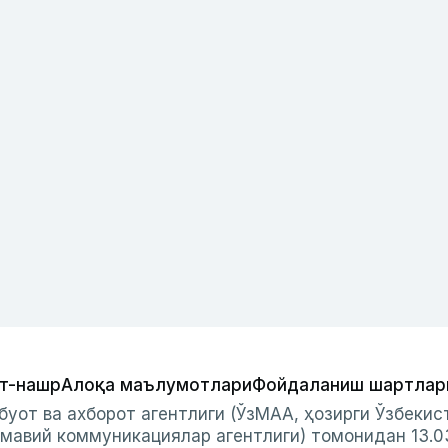
т-нашр
Алоқа маълумотлари
Фойдаланиш шартлар
буот ва ахборот агентлиги (ЎзМАА, ҳозирги Ўзбеки
мавий коммуникациялар агентлиги) томонидан 13.0