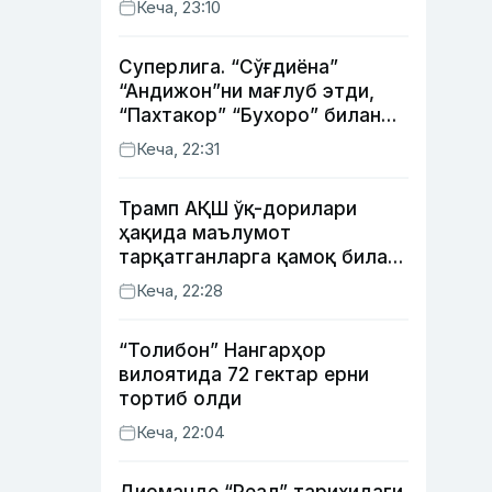
Кеча, 23:10
Суперлига. “Сўғдиёна”
“Андижон”ни мағлуб этди,
“Пахтакор” “Бухоро” билан
жанговар дуранг қайд этди
Кеча, 22:31
Трамп АҚШ ўқ-дорилари
ҳақида маълумот
тарқатганларга қамоқ билан
таҳдид қилди
Кеча, 22:28
“Толибон” Нангарҳор
вилоятида 72 гектар ерни
тортиб олди
Кеча, 22:04