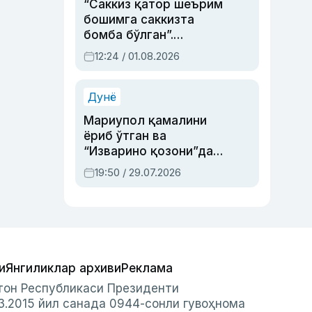
“Саккиз қатор шеърим
бошимга саккизта
бомба бўлган”.
Абдулла Ориповни
12:24 / 01.08.2026
сиёсий айбловлардан
асраб қолган воқеа
Дунё
Мариупол қамалини
ёриб ўтган ва
“Изварино қозони”дан
чиққан қаҳрамон —
19:50 / 29.07.2026
Украина армияси бош
қўмондони Драпатий
ҳақида
и
Янгиликлар архиви
Реклама
стон Республикаси Президенти
3.2015 йил санада 0944-сонли гувоҳнома