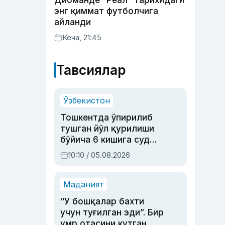
Диоманде “Реал” тарихидаги
энг қиммат футболчига
айланди
Кеча, 21:45
Тавсиялар
Ўзбекистон
Тошкентда ўпирилиб
тушган йўл қурилиши
бўйича 6 кишига суд
ҳукми ўқилди
10:10 / 05.08.2026
Маданият
“У бошқалар бахти
учун туғилган эди”. Бир
умр отасини кутган