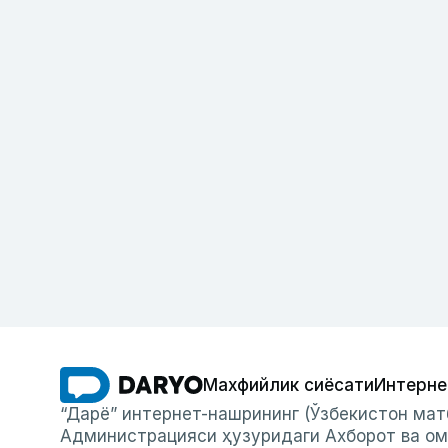
Махфийлик сиёсати
Интерне
“Дарё” интернет-нашрининг (Ўзбекистон мат
Администрацияси ҳузуридаги Ахборот ва ом