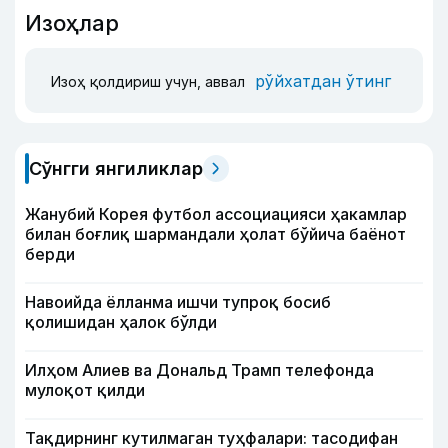
Изоҳлар
рўйхатдан ўтинг
Изоҳ қолдириш учун, аввал
Сўнгги янгиликлар
Жанубий Корея футбол ассоциацияси ҳакамлар
билан боғлиқ шармандали ҳолат бўйича баёнот
берди
Навоийда ёлланма ишчи тупроқ босиб
қолишидан ҳалок бўлди
Илҳом Алиев ва Дональд Трамп телефонда
мулоқот қилди
Тақдирнинг кутилмаган туҳфалари: тасодифан