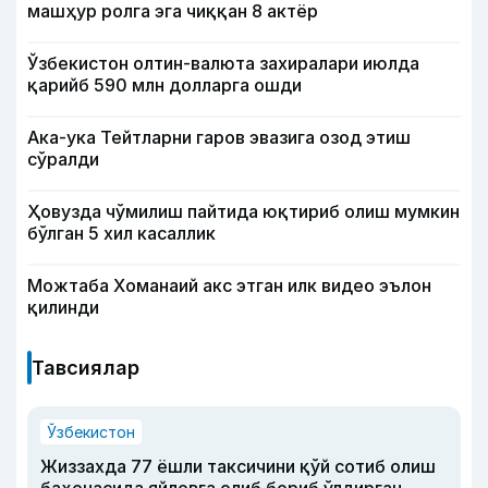
машҳур ролга эга чиққан 8 актёр
Ўзбекистон олтин-валюта захиралари июлда
қарийб 590 млн долларга ошди
Ака-ука Тейтларни гаров эвазига озод этиш
сўралди
Ҳовузда чўмилиш пайтида юқтириб олиш мумкин
бўлган 5 хил касаллик
Можтаба Хоманаий акс этган илк видео эълон
қилинди
Тавсиялар
Ўзбекистон
Жиззахда 77 ёшли таксичини қўй сотиб олиш