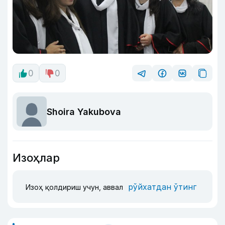
0
0
Shoira Yakubova
Изоҳлар
рўйхатдан ўтинг
Изоҳ қолдириш учун, аввал