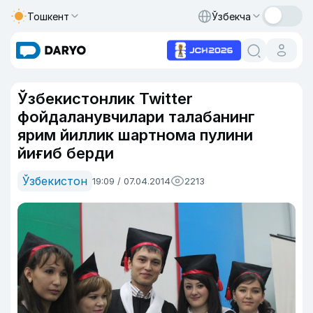
Тошкент
Ўзбекча
Ўзбекистонлик Twitter
фойдаланувчилари талабанинг
ярим йиллик шартнома пулини
йиғиб берди
Ўзбекистон
19:09 / 07.04.2014
2213