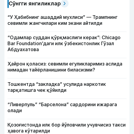
Сўнгги янгиликлар
“У Ҳабибнинг ашаддий мухлиси” — Трампнинг
севимли жангчилари ким экани айтилди
“Одамлар суддан қўрқмаслиги керак”: Chicago
Bar Foundation’даги илк ўзбекистонлик Гўзал
Абдуахатова
Ҳайрон қоласиз: севимли егуликларимиз аслида
нимадан тайёрланишини биласизми?
Тошкентда “закладка” усулида наркотик
тарқатишга чек қўйилди
“Ливерпуль” “Барселона” сардорини ижарага
олади
Қозоғистонда илк бор йўловчили учувчисиз такси
ҳавога кўтарилди