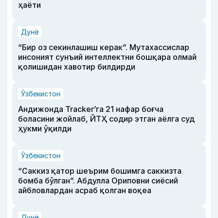
ҳаёти
Дунё
“Бир оз секинлашиш керак”. Мутахассислар
инсоният сунъий интеллектни бошқара олмай
қолишидан хавотир билдирди
Ўзбекистон
Андижонда Tracker’га 21 нафар боғча
боласини жойлаб, ЙТҲ содир этган аёлга суд
ҳукми ўқилди
Ўзбекистон
“Саккиз қатор шеърим бошимга саккизта
бомба бўлган”. Абдулла Ориповни сиёсий
айбловлардан асраб қолган воқеа
Дунё