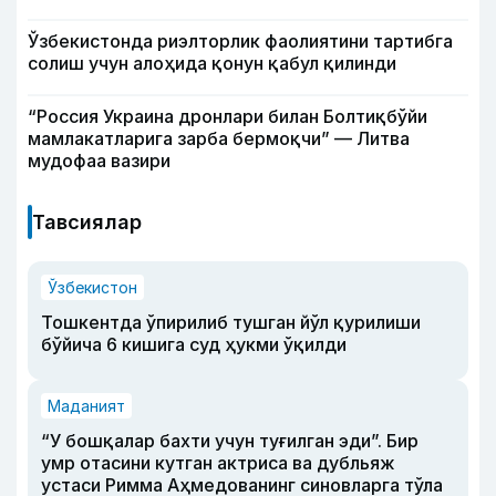
Ўзбекистонда риэлторлик фаолиятини тартибга
солиш учун алоҳида қонун қабул қилинди
“Россия Украина дронлари билан Болтиқбўйи
мамлакатларига зарба бермоқчи” — Литва
мудофаа вазири
Тавсиялар
Ўзбекистон
Тошкентда ўпирилиб тушган йўл қурилиши
бўйича 6 кишига суд ҳукми ўқилди
Маданият
“У бошқалар бахти учун туғилган эди”. Бир
умр отасини кутган актриса ва дубльяж
устаси Римма Аҳмедованинг синовларга тўла