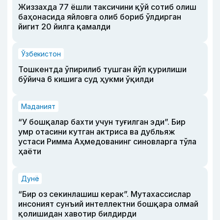
Жиззахда 77 ёшли таксичини қўй сотиб олиш
баҳонасида яйловга олиб бориб ўлдирган
йигит 20 йилга қамалди
Ўзбекистон
Тошкентда ўпирилиб тушган йўл қурилиши
бўйича 6 кишига суд ҳукми ўқилди
Маданият
“У бошқалар бахти учун туғилган эди”. Бир
умр отасини кутган актриса ва дубльяж
устаси Римма Аҳмедованинг синовларга тўла
ҳаёти
Дунё
“Бир оз секинлашиш керак”. Мутахассислар
инсоният сунъий интеллектни бошқара олмай
қолишидан хавотир билдирди