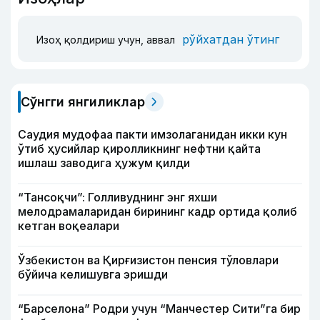
рўйхатдан ўтинг
Изоҳ қолдириш учун, аввал
Сўнгги янгиликлар
Саудия мудофаа пакти имзолаганидан икки кун
ўтиб ҳусийлар қиролликнинг нефтни қайта
ишлаш заводига ҳужум қилди
“Тансоқчи”: Голливуднинг энг яхши
мелодрамаларидан бирининг кадр ортида қолиб
кетган воқеалари
Ўзбекистон ва Қирғизистон пенсия тўловлари
бўйича келишувга эришди
“Барселона” Родри учун “Манчестер Сити”га бир