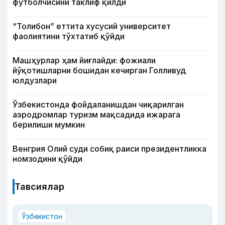
футболчисини таклиф қилди
“Толибон” еттита хусусий университет
фаолиятини тўхтатиб қўйди
Машҳурлар ҳам йиғлайди: фожиали
йўқотишларни бошидан кечирган Голливуд
юлдузлари
Ўзбекистонда фойдаланишдан чиқарилган
аэродромлар туризм мақсадида ижарага
берилиши мумкин
Венгрия Олий суди собиқ раиси президентликка
номзодини қўйди
Тавсиялар
Ўзбекистон