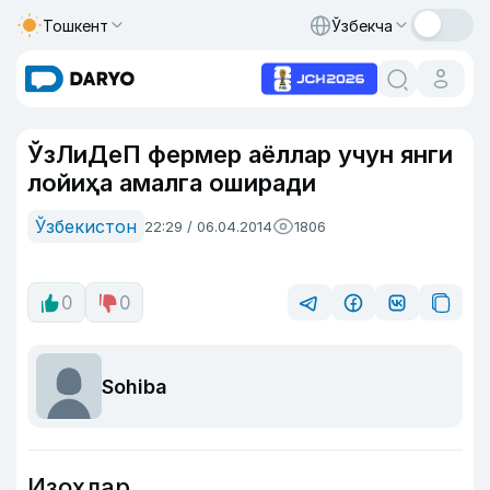
Тошкент
Ўзбекча
ЎзЛиДеП фермер аёллар учун янги
лойиҳа амалга оширади
Ўзбекистон
22:29 / 06.04.2014
1806
0
0
Sohiba
Изоҳлар