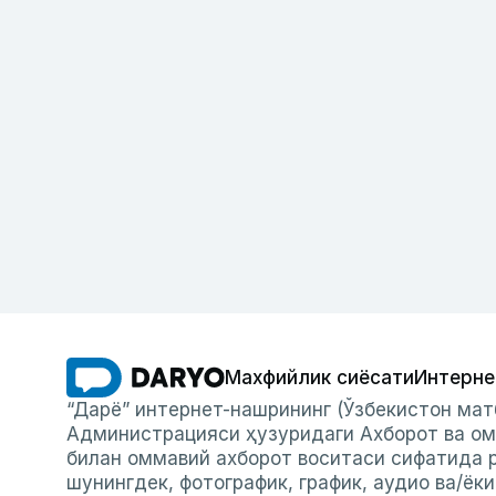
Махфийлик сиёсати
Интерне
“Дарё” интернет-нашрининг (Ўзбекистон мат
Администрацияси ҳузуридаги Ахборот ва ом
билан оммавий ахборот воситаси сифатида р
шунингдек, фотографик, график, аудио ва/ёк