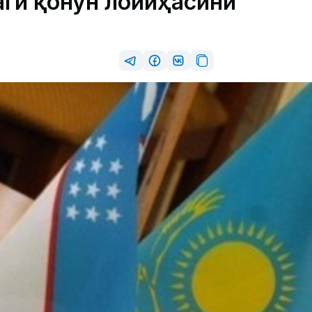
ги қонун лойиҳасини