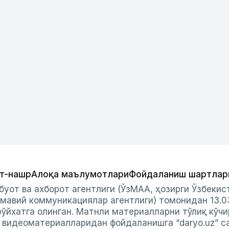
т-нашр
Алоқа маълумотлари
Фойдаланиш шартлар
буот ва ахборот агентлиги (ЎзМАА, ҳозирги Ўзбеки
мавий коммуникациялар агентлиги) томонидан 13.0
ўйхатга олинган. Матнли материалларни тўлиқ кўчи
и видеоматериалларидан фойдаланишга “daryo.uz” с