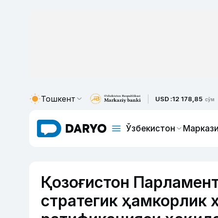
Тошкент
USD :
12 178,85
сўм
Ўзбекистон
Маркази
Қозоғистон Парламент
стратегик ҳамкорлик 