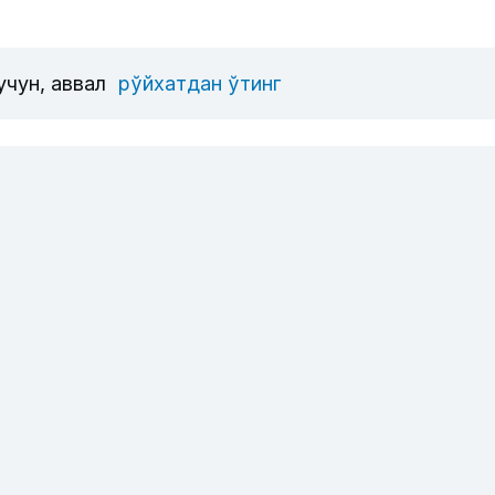
учун, аввал
рўйхатдан ўтинг