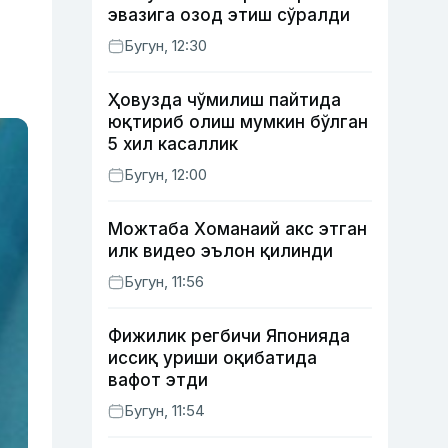
эвазига озод этиш сўралди
Бугун, 12:30
Ҳовузда чўмилиш пайтида
юқтириб олиш мумкин бўлган
5 хил касаллик
Бугун, 12:00
Можтаба Хоманаий акс этган
илк видео эълон қилинди
Бугун, 11:56
Фижилик регбичи Японияда
иссиқ уриши оқибатида
вафот этди
Бугун, 11:54