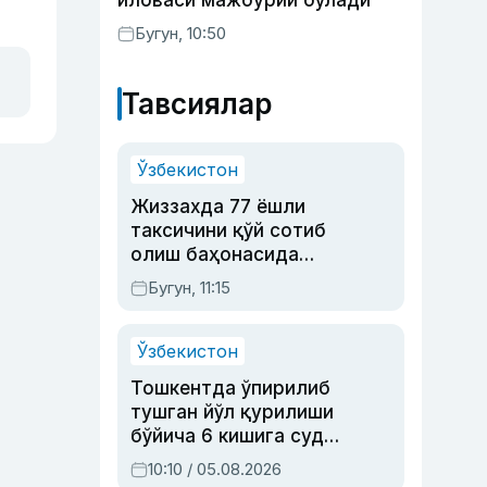
иловаси мажбурий бўлади
Бугун, 10:50
Тавсиялар
Ўзбекистон
Жиззахда 77 ёшли
таксичини қўй сотиб
олиш баҳонасида
яйловга олиб бориб
Бугун, 11:15
ўлдирган йигит 20
йилга қамалди
Ўзбекистон
Тошкентда ўпирилиб
тушган йўл қурилиши
бўйича 6 кишига суд
ҳукми ўқилди
10:10 / 05.08.2026