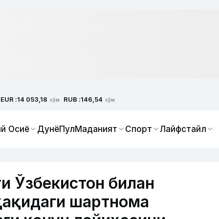
EUR :
RUB :
14 053,18
146,54
сўм
сўм
й Осиё
Дунё
Пул
Маданият
Спорт
Лайфстайл
и Ўзбекистон билан
ҳақидаги шартнома