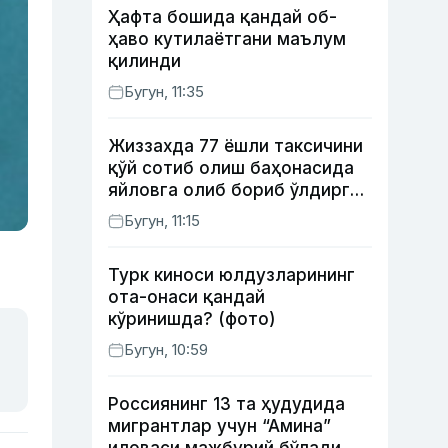
Ҳафта бошида қандай об-
ҳаво кутилаётгани маълум
қилинди
Бугун, 11:35
Жиззахда 77 ёшли таксичини
қўй сотиб олиш баҳонасида
яйловга олиб бориб ўлдирган
йигит 20 йилга қамалди
Бугун, 11:15
Турк киноси юлдузларининг
ота-онаси қандай
кўринишда? (фото)
Бугун, 10:59
Россиянинг 13 та ҳудудида
мигрантлар учун “Амина”