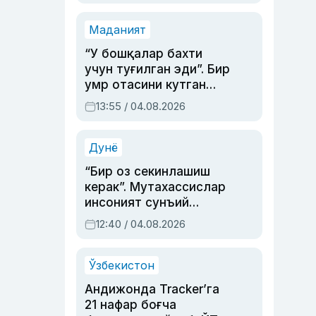
Маданият
“У бошқалар бахти
учун туғилган эди”. Бир
умр отасини кутган
актриса ва дубльяж
13:55 / 04.08.2026
устаси Римма
Аҳмедованинг
синовларга тўла ҳаёти
Дунё
“Бир оз секинлашиш
керак”. Мутахассислар
инсоният сунъий
интеллектни бошқара
12:40 / 04.08.2026
олмай қолишидан
хавотир билдирди
Ўзбекистон
Андижонда Tracker’га
21 нафар боғча