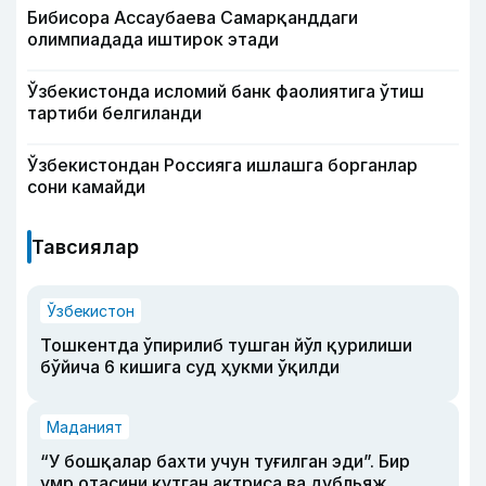
Бибисора Ассаубаева Самарқанддаги
олимпиадада иштирок этади
Ўзбекистонда исломий банк фаолиятига ўтиш
тартиби белгиланди
Ўзбекистондан Россияга ишлашга борганлар
сони камайди
Тавсиялар
Ўзбекистон
Тошкентда ўпирилиб тушган йўл қурилиши
бўйича 6 кишига суд ҳукми ўқилди
Маданият
“У бошқалар бахти учун туғилган эди”. Бир
умр отасини кутган актриса ва дубльяж