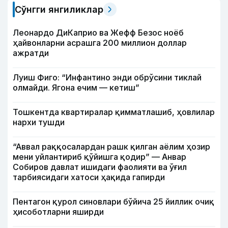
Сўнгги янгиликлар
Леонардо ДиКаприо ва Жефф Безос ноёб
ҳайвонларни асрашга 200 миллион доллар
ажратди
Луиш Фиго: “Инфантино энди обрўсини тиклай
олмайди. Ягона ечим — кетиш”
Тошкентда квартиралар қимматлашиб, ҳовлилар
нархи тушди
“Аввал раққосалардан рашк қилган аёлим ҳозир
мени уйлантириб қўйишга қодир” — Анвар
Собиров давлат ишидаги фаолияти ва ўғил
тарбиясидаги хатоси ҳақида гапирди
Пентагон қурол синовлари бўйича 25 йиллик очиқ
ҳисоботларни яширди