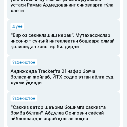
устаси Римма Аҳмедованинг синовларга тўла
ҳаёти
Дунё
“Бир оз секинлашиш керак”. Мутахассислар
инсоният сунъий интеллектни бошқара олмай
қолишидан хавотир билдирди
Ўзбекистон
Андижонда Tracker’га 21 нафар боғча
боласини жойлаб, ЙТҲ содир этган аёлга суд
ҳукми ўқилди
Ўзбекистон
“Саккиз қатор шеърим бошимга саккизта
бомба бўлган”. Абдулла Ориповни сиёсий
айбловлардан асраб қолган воқеа