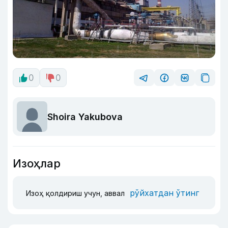
0
0
Shoira Yakubova
Изоҳлар
рўйхатдан ўтинг
Изоҳ қолдириш учун, аввал