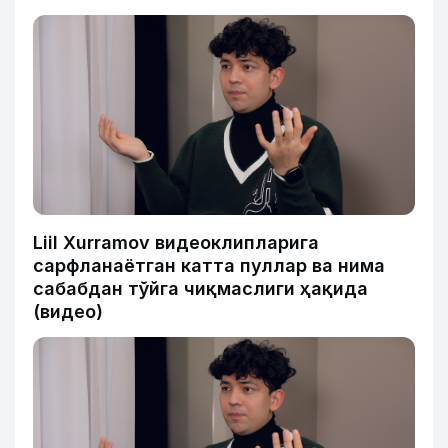
Liil Xurramov видеоклипларига
сарфланаётган катта пуллар ва нима
сабабдан тўйга чиқмаслиги ҳақида
(видео)