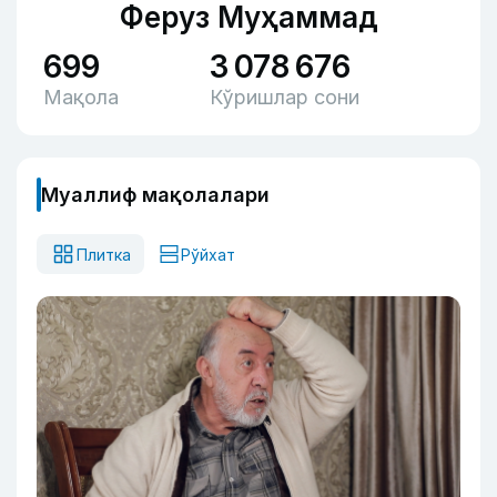
Феруз Муҳаммад
699
3 078 676
Мақола
Кўришлар сони
Муаллиф мақолалари
Плитка
Рўйхат