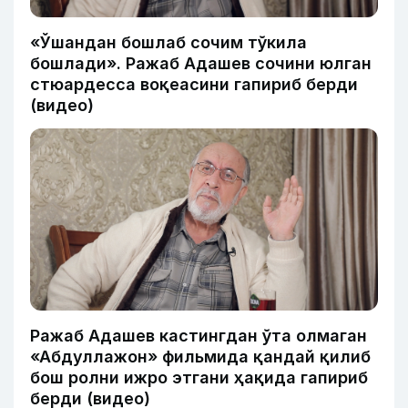
«Ўшандан бошлаб сочим тўкила
бошлади». Ражаб Адашев сочини юлган
стюардесса воқеасини гапириб берди
(видео)
Ражаб Адашев кастингдан ўта олмаган
«Абдуллажон» фильмида қандай қилиб
бош ролни ижро этгани ҳақида гапириб
берди (видео)