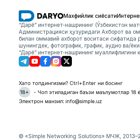
Махфийлик сиёсати
Интерне
“Дарё” интернет-нашрининг (Ўзбекистон мат
Администрацияси ҳузуридаги Ахборот ва ом
билан оммавий ахборот воситаси сифатида р
шунингдек, фотографик, график, аудио ва/ёк
“Дарё” интернет-нашрининг муаллифлигини к
Хато топдингизми? Ctrl+Enter ни босинг
18+
- Чоп этиладиган баъзи маълумотлар 18 
Электрон манзил: info@simple.uz
© «Simple Networking Solutions» МЧЖ, 2013–