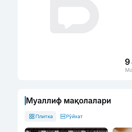
9
Ма
Муаллиф мақолалари
Плитка
Рўйхат