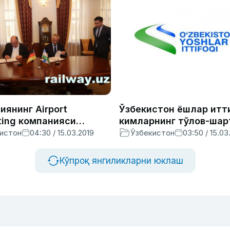
иянинг Airport
Ўзбекистон ёшлар итт
ting компанияси
кимларнинг тўлов-ша
тда янги аэропорт
пулларини тўлаб бера
истон
04:30 / 15.03.2019
Ўзбекистон
03:50 / 15.03
шида техник
тни амалга оширади
Кўпроқ янгиликларни юклаш