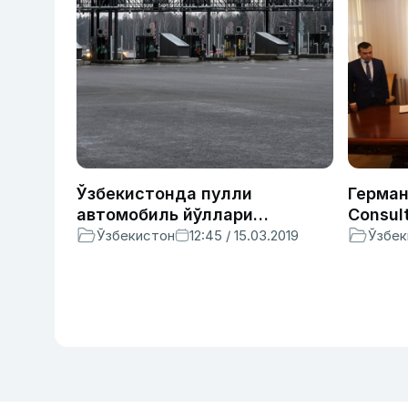
Ўзбекистонда пулли
Герман
автомобиль йўллари
Consul
тўғрисидаги қонун лойиҳаси
Тошкен
Ўзбекистон
12:45 / 15.03.2019
Ўзбек
муҳокамага қўйилди
қурили
назора