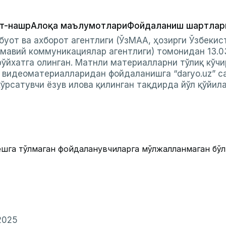
т-нашр
Алоқа маълумотлари
Фойдаланиш шартлар
буот ва ахборот агентлиги (ЎзМАА, ҳозирги Ўзбеки
мавий коммуникациялар агентлиги) томонидан 13.0
ўйхатга олинган. Матнли материалларни тўлиқ кўчи
и видеоматериалларидан фойдаланишга “daryo.uz” с
ўрсатувчи ёзув илова қилинган тақдирда йўл қўйил
ёшга тўлмаган фойдаланувчиларга мўлжалланмаган бў
2025