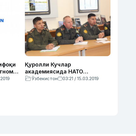
ифоқи
Қуролли Кучлар
ртнома
академиясида НАТО
ди?
қўмондонлиги билан
.2019
Ўзбекистон
03:21 / 15.03.2019
видеоконференция
уюштирилди