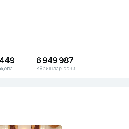
 449
6 949 987
қола
Кўришлар сони