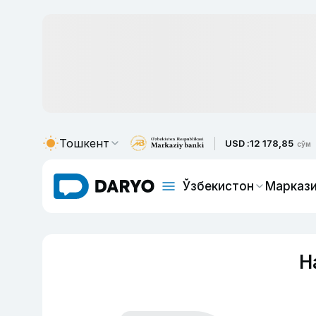
Тошкент
USD :
12 178,85
сўм
Ўзбекистон
Маркази
H