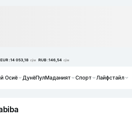
EUR :
RUB :
14 053,18
146,54
сўм
сўм
й Осиё
Дунё
Пул
Маданият
Спорт
Лайфстайл
abiba