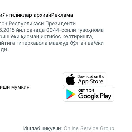
и
Янгиликлар архиви
Реклама
стон Республикаси Президенти
3.2015 йил санада 0944-сонли гувоҳнома
риш ёки қисман иқтибос келтиришга,
айтига гиперхавола мавжуд бўлган ва/ёки
ади.
лиши мумкин.
Ишлаб чиқувчи:
Online Service Group