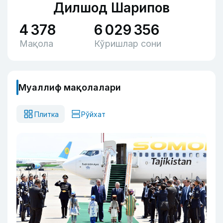
Дилшод Шарипов
4 378
6 029 356
Мақола
Кўришлар сони
Муаллиф мақолалари
Плитка
Рўйхат