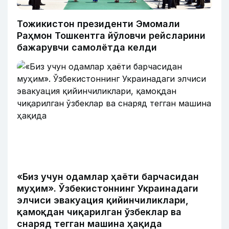
Тожикистон президенти Эмомали
Раҳмон Тошкентга йўловчи рейсларини
бажарувчи самолётда келди
«Биз учун одамлар ҳаёти барчасидан
муҳим». Ўзбекистоннинг Украинадаги
элчиси эвакуация қийинчиликлари,
қамоқдан чиқарилган ўзбеклар ва
снаряд тегган машина ҳақида