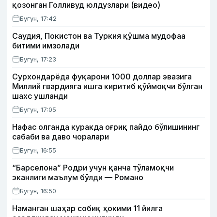
қозонган Голливуд юлдузлари (видео)
Бугун, 17:42
Саудия, Покистон ва Туркия қўшма мудофаа
битими имзолади
Бугун, 17:23
Сурхондарёда фуқарони 1000 доллар эвазига
Миллий гвардияга ишга киритиб қўймоқчи бўлган
шахс ушланди
Бугун, 17:05
Нафас олганда куракда оғриқ пайдо бўлишининг
сабаби ва даво чоралари
Бугун, 16:55
“Барселона” Родри учун қанча тўламоқчи
эканлиги маълум бўлди — Романо
Бугун, 16:50
Наманган шаҳар собиқ ҳокими 11 йилга