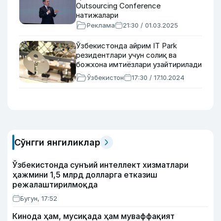
Outsourcing Conference
натижалари
Реклама
21:30 / 01.03.2025
Ўзбекистонда айрим IT Park
резидентлари учун солиқ ва
божхона имтиёзлари узайтирилади
Ўзбекистон
17:30 / 17.10.2024
Сўнгги янгиликлар
Ўзбекистонда сунъий интеллект хизматлари
ҳажмини 1,5 млрд долларга етказиш
режалаштирилмоқда
Бугун, 17:52
Кинода ҳам, мусиқада ҳам муваффақият