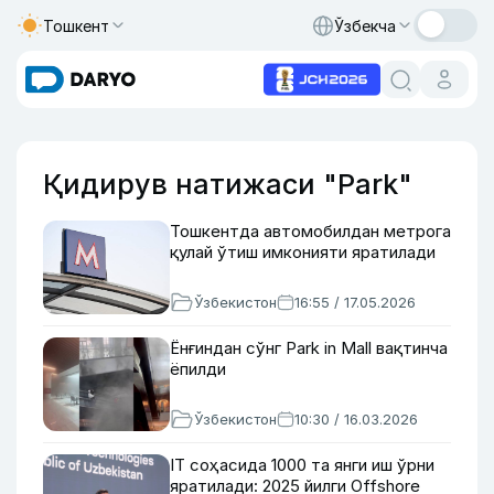
Тошкент
Ўзбекча
Қидирув натижаси "Park"
Тошкентда автомобилдан метрога
қулай ўтиш имконияти яратилади
Ўзбекистон
16:55 / 17.05.2026
Ёнғиндан сўнг Park in Mall вақтинча
ёпилди
Ўзбекистон
10:30 / 16.03.2026
IT соҳасида 1000 та янги иш ўрни
яратилади: 2025 йилги Offshore