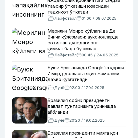
ижодкорлик қобилиятига қандай
таъсир ўтказиши юзасидан
тадқиқот ўтказди
Лайфстайл
01:00 / 08.07.2025
Мерилин Монро кўйлаги ва Да
Винчи қўлёзмаси: ауксионларда
сотилган дунёдаги энг
қимматбаҳо буюмлар
Лайфстайл
00:45 / 24.05.2025
Буюк Британияда Google’га қарши
7 млрд долларга яқин жамоавий
даъво қўзғатилди
Дунё
02:00 / 17.04.2025
Бразилия собиқ президенти
давлат тўнтаришига уринишда
айбланди
Дунё
20:20 / 19.02.2025
Бразилия президенти мияга қон