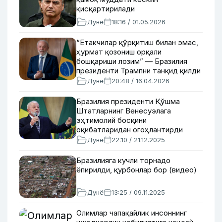
қисқартирилади
Дунё
18:16 / 01.05.2026
“Етакчилар қўрқитиш билан эмас,
ҳурмат қозониш орқали
бошқариши лозим” — Бразилия
президенти Трампни танқид қилди
Дунё
20:48 / 16.04.2026
Бразилия президенти Қўшма
Штатларнинг Венесуэлага
эҳтимолий босқини
оқибатларидан огоҳлантирди
Дунё
22:10 / 21.12.2025
Бразилияга кучли торнадо
ёпирилди, қурбонлар бор (видео)
Дунё
13:25 / 09.11.2025
Олимлар чапақайлик инсоннинг