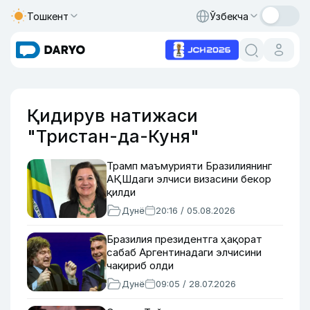
Тошкент
Ўзбекча
Қидирув натижаси
"Тристан-да-Куня"
Трамп маъмурияти Бразилиянинг
АҚШдаги элчиси визасини бекор
қилди
Дунё
20:16 / 05.08.2026
Бразилия президентга ҳақорат
сабаб Аргентинадаги элчисини
чақириб олди
Дунё
09:05 / 28.07.2026