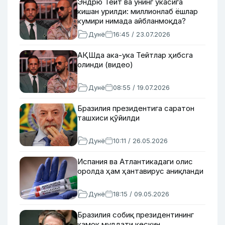
Эндрю Тейт ва унинг укасига
кишан урилди: миллионлаб ёшлар
кумири нимада айбланмоқда?
Дунё
16:45 / 23.07.2026
АҚШда ака-ука Тейтлар ҳибсга
олинди (видео)
Дунё
08:55 / 19.07.2026
Бразилия президентига саратон
ташхиси қўйилди
Дунё
10:11 / 26.05.2026
Испания ва Атлантикадаги олис
оролда ҳам ҳантавирус аниқланди
Дунё
18:15 / 09.05.2026
Бразилия собиқ президентининг
қамоқ муддати кескин