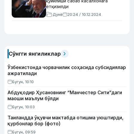
қуйилиши сабаб касалхонага
ётқизилди
Дунё
20:24 / 10.12.2024
Сўнгги янгиликлар
Ўзбекистонда чорвачилик соҳасида субсидиялар
ажратилади
Бугун, 10:10
Абдуқодир Ҳусановнинг “Манчестер Сити”даги
маоши маълум бўлди
Бугун, 10:03
Таиландда ўқувчи мактабда отишма уюштирди,
қурбонлар бор (фото)
Бугун, 09:59