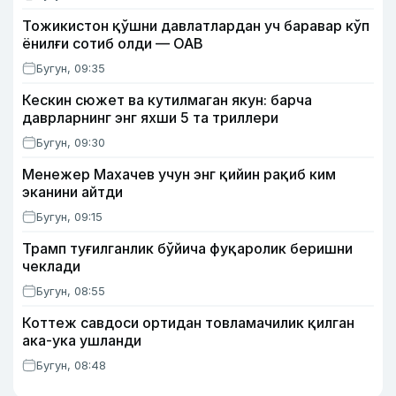
Тожикистон қўшни давлатлардан уч баравар кўп
ёнилғи сотиб олди — ОАВ
Бугун, 09:35
Кескин сюжет ва кутилмаган якун: барча
даврларнинг энг яхши 5 та триллери
Бугун, 09:30
Менежер Махачев учун энг қийин рақиб ким
эканини айтди
Бугун, 09:15
Трамп туғилганлик бўйича фуқаролик беришни
чеклади
Бугун, 08:55
Коттеж савдоси ортидан товламачилик қилган
ака-ука ушланди
Бугун, 08:48