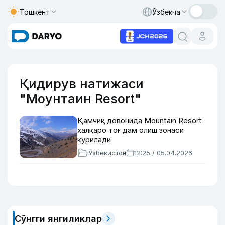
Тошкент
Ўзбекча
Қидирув натижаси
"Моунтаин Resort"
Қамчиқ довонида Моuntain Resort
халқаро тоғ дам олиш зонаси
қурилади
Ўзбекистон
12:25 / 05.04.2026
Сўнгги янгиликлар