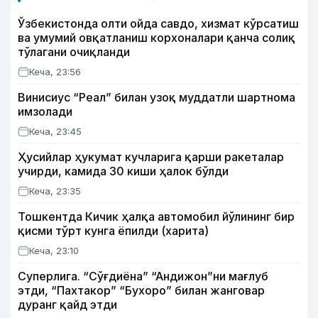
Ўзбекистонда олти ойда савдо, хизмат кўрсатиш
ва умумий овқатланиш корхоналари қанча солиқ
тўлагани очиқланди
Кеча, 23:56
Винисиус “Реал” билан узоқ муддатли шартнома
имзолади
Кеча, 23:45
Ҳусийлар ҳукумат кучларига қарши ракеталар
учирди, камида 30 киши ҳалок бўлди
Кеча, 23:35
Тошкентда Кичик ҳалқа автомобил йўлининг бир
қисми тўрт кунга ёпилди (харита)
Кеча, 23:10
Суперлига. “Сўғдиёна” “Андижон”ни мағлуб
этди, “Пахтакор” “Бухоро” билан жанговар
дуранг қайд этди