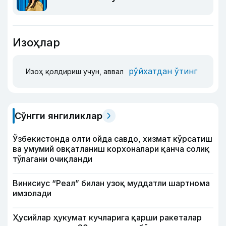
Изоҳлар
рўйхатдан ўтинг
Изоҳ қолдириш учун, аввал
Сўнгги янгиликлар
Ўзбекистонда олти ойда савдо, хизмат кўрсатиш
ва умумий овқатланиш корхоналари қанча солиқ
тўлагани очиқланди
Винисиус “Реал” билан узоқ муддатли шартнома
имзолади
Ҳусийлар ҳукумат кучларига қарши ракеталар