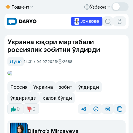
Тошкент
Ўзбекча
Украина юқори мартабали
россиялик зобитни ўлдирди
Дунё
14:31 / 04.07.2025
2688
Россия
Украина
зобит
ўлдирди
ўлдирилди
ҳалок бўлди
0
0
Dilafro‘z Mirzayeva