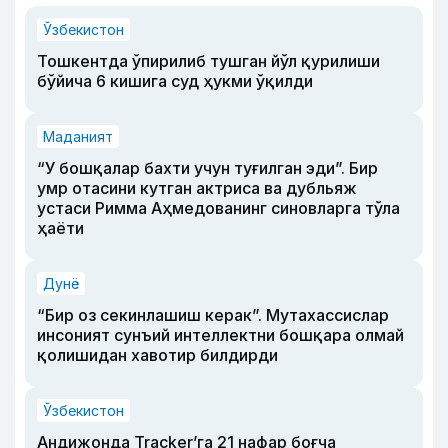
Ўзбекистон
Тошкентда ўпирилиб тушган йўл қурилиши
бўйича 6 кишига суд ҳукми ўқилди
Маданият
“У бошқалар бахти учун туғилган эди”. Бир
умр отасини кутган актриса ва дубльяж
устаси Римма Аҳмедованинг синовларга тўла
ҳаёти
Дунё
“Бир оз секинлашиш керак”. Мутахассислар
инсоният сунъий интеллектни бошқара олмай
қолишидан хавотир билдирди
Ўзбекистон
Андижонда Tracker’га 21 нафар боғча