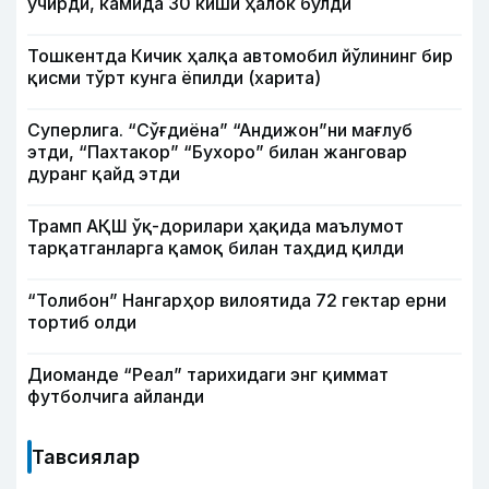
учирди, камида 30 киши ҳалок бўлди
Тошкентда Кичик ҳалқа автомобил йўлининг бир
қисми тўрт кунга ёпилди (харита)
Суперлига. “Сўғдиёна” “Андижон”ни мағлуб
этди, “Пахтакор” “Бухоро” билан жанговар
дуранг қайд этди
Трамп АҚШ ўқ-дорилари ҳақида маълумот
тарқатганларга қамоқ билан таҳдид қилди
“Толибон” Нангарҳор вилоятида 72 гектар ерни
тортиб олди
Диоманде “Реал” тарихидаги энг қиммат
футболчига айланди
Тавсиялар