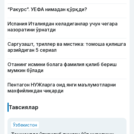
“Ракурс”. УЕФА нимадан қўрқди?
Испания Италиядан келадиганлар учун чегара
назоратини ўрнатди
Саргузашт, триллер ва мистика: томоша қилишга
арзийдиган 5 сериал
Отанинг исмини болага фамилия қилиб бериш
мумкин бўлади
Пентагон НУЖларга оид янги маълумотларни
махфийликдан чиқарди
Тавсиялар
Ўзбекистон