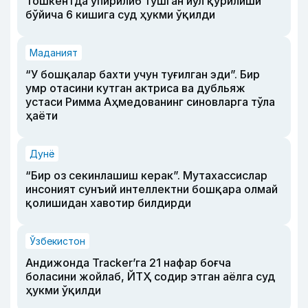
Тошкентда ўпирилиб тушган йўл қурилиши
бўйича 6 кишига суд ҳукми ўқилди
Маданият
“У бошқалар бахти учун туғилган эди”. Бир
умр отасини кутган актриса ва дубльяж
устаси Римма Аҳмедованинг синовларга тўла
ҳаёти
Дунё
“Бир оз секинлашиш керак”. Мутахассислар
инсоният сунъий интеллектни бошқара олмай
қолишидан хавотир билдирди
Ўзбекистон
Андижонда Tracker’га 21 нафар боғча
боласини жойлаб, ЙТҲ содир этган аёлга суд
ҳукми ўқилди