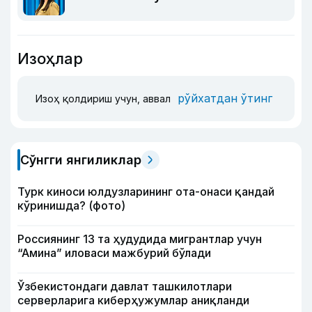
Изоҳлар
рўйхатдан ўтинг
Изоҳ қолдириш учун, аввал
Сўнгги янгиликлар
Турк киноси юлдузларининг ота-онаси қандай
кўринишда? (фото)
Россиянинг 13 та ҳудудида мигрантлар учун
“Амина” иловаси мажбурий бўлади
Ўзбекистондаги давлат ташкилотлари
серверларига киберҳужумлар аниқланди