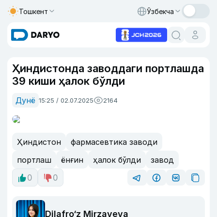
Тошкент
Ўзбекча
Ҳиндистонда заводдаги портлашда
39 киши ҳалок бўлди
Дунё
15:25 / 02.07.2025
2164
Ҳиндистон
фармасевтика заводи
портлаш
ёнғин
ҳалок бўлди
завод
0
0
Dilafro‘z Mirzayeva