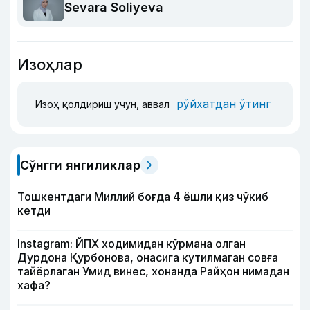
Sevara Soliyeva
Изоҳлар
рўйхатдан ўтинг
Изоҳ қолдириш учун, аввал
Сўнгги янгиликлар
Тошкентдаги Миллий боғда 4 ёшли қиз чўкиб
кетди
Instagram: ЙПХ ходимидан кўрмана олган
Дурдона Қурбонова, онасига кутилмаган совға
тайёрлаган Умид винес, хонанда Райҳон нимадан
хафа?