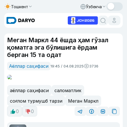
Тошкент
Ўзбекча
Меган Маркл 44 ёшда ҳам гўзал
қоматга эга бўлишига ёрдам
берган 15 та одат
Аёллар саҳифаси
19:45 / 04.08.2025
3736
аёллар саҳифаси
саломатлик
соғлом турмушб тарзи
Меган Маркл
0
0