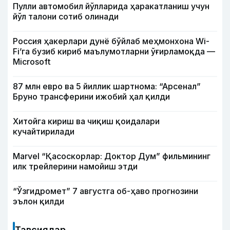
Пулли автомобил йўлларида ҳаракатланиш учун
йўл талони сотиб олинади
Россия ҳакерлари дунё бўйлаб меҳмонхона Wi-
Fi’га бузиб кириб маълумотларни ўғирламоқда —
Microsoft
87 млн евро ва 5 йиллик шартнома: “Арсенал”
Бруно трансферини ижобий ҳал қилди
Хитойга кириш ва чиқиш қоидалари
кучайтирилади
Marvel “Қасоскорлар: Доктор Дум” фильмининг
илк трейлерини намойиш этди
“Ўзгидромет” 7 августга об-ҳаво прогнозини
эълон қилди
Тавсиялар