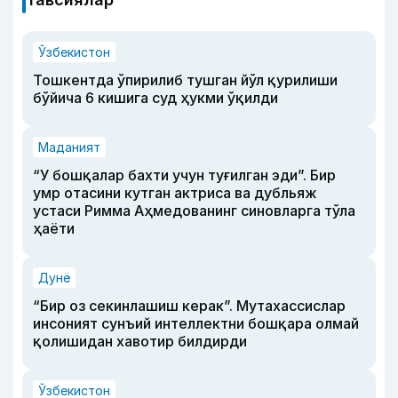
Ўзбекистон
Тошкентда ўпирилиб тушган йўл қурилиши
бўйича 6 кишига суд ҳукми ўқилди
Маданият
“У бошқалар бахти учун туғилган эди”. Бир
умр отасини кутган актриса ва дубльяж
устаси Римма Аҳмедованинг синовларга тўла
ҳаёти
Дунё
“Бир оз секинлашиш керак”. Мутахассислар
инсоният сунъий интеллектни бошқара олмай
қолишидан хавотир билдирди
Ўзбекистон