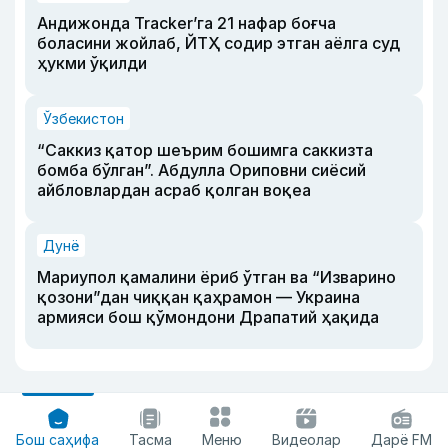
Андижонда Tracker’га 21 нафар боғча
боласини жойлаб, ЙТҲ содир этган аёлга суд
ҳукми ўқилди
Ўзбекистон
“Саккиз қатор шеърим бошимга саккизта
бомба бўлган”. Абдулла Ориповни сиёсий
айбловлардан асраб қолган воқеа
Дунё
Мариупол қамалини ёриб ўтган ва “Изварино
қозони”дан чиққан қаҳрамон — Украина
армияси бош қўмондони Драпатий ҳақида
Бош саҳифа
Тасма
Меню
Видеолар
Дарё FM