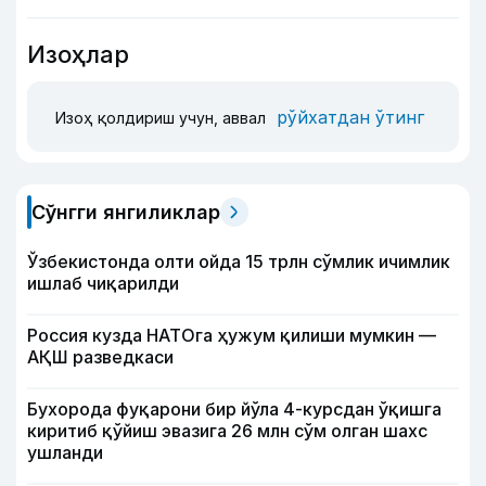
Изоҳлар
рўйхатдан ўтинг
Изоҳ қолдириш учун, аввал
Сўнгги янгиликлар
Ўзбекистонда олти ойда 15 трлн сўмлик ичимлик
ишлаб чиқарилди
Россия кузда НАТОга ҳужум қилиши мумкин —
АҚШ разведкаси
Бухорода фуқарони бир йўла 4-курсдан ўқишга
киритиб қўйиш эвазига 26 млн сўм олган шахс
ушланди