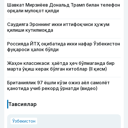
Шавкат Мирзиёев Дональд Трамп билан телефон
орқали мулоқот қилди
Саудияга Эроннинг икки иттифоқчиси ҳужум
қилиши кутилмоқда
Россияда ЙТҲ оқибатида икки нафар Ўзбекистон
фуқароси ҳалок бўлди
Жаҳон классикаси: ҳаётда ҳеч бўлмаганда бир
марта ўқиш керак бўлган китоблар (II қисм)
Британиялик 97 ёшли кўзи ожиз аёл самолёт
қанотида учиб рекорд ўрнатди (видео)
Тавсиялар
Ўзбекистон