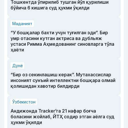
Тошкентда ўпирилиб тушган йўл қурилиши
бўйича 6 кишига суд ҳукми ўқилди
Маданият
“У бошқалар бахти учун туғилган эди”. Бир
умр отасини кутган актриса ва дубльяж
устаси Римма Аҳмедованинг синовларга тўла
ҳаёти
Дунё
“Бир оз секинлашиш керак”. Мутахассислар
инсоният сунъий интеллектни бошқара олмай
қолишидан хавотир билдирди
Ўзбекистон
Андижонда Tracker’га 21 нафар боғча
боласини жойлаб, ЙТҲ содир этган аёлга суд
ҳукми ўқилди