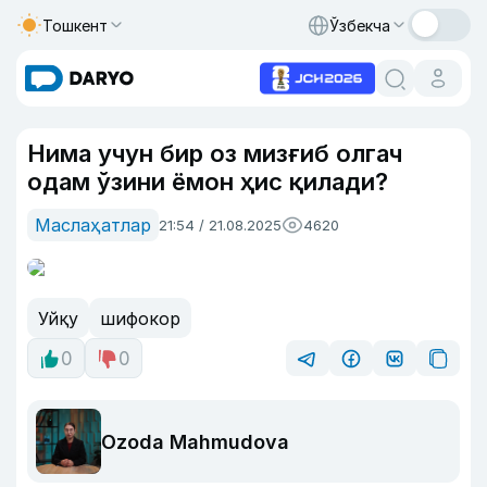
Тошкент
Ўзбекча
Нима учун бир оз мизғиб олгач
одам ўзини ёмон ҳис қилади?
Маслаҳатлар
21:54 / 21.08.2025
4620
Уйқу
шифокор
0
0
Ozoda Mahmudova