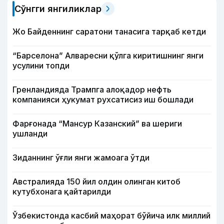
Сўнгги янгиликлар
Жо Байденнинг саратони танасига тарқаб кетди
“Барселона” Алваресни қўлга киритишнинг янги
усулини топди
Гренландияда Трампга алоқадор нефть
компанияси ҳукумат рухсатисиз иш бошлади
Фарғонада “Мансур Казанский” ва шериги
ушланди
Зиданнинг ўғли янги жамоага ўтди
Австралияда 150 йил олдин олинган китоб
кутубхонага қайтарилди
Ўзбекистонда касбий маҳорат бўйича илк миллий