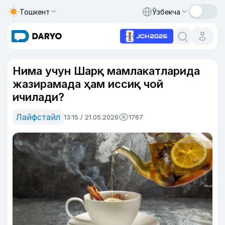
Тошкент
Ўзбекча
Нима учун Шарқ мамлакатларида
жазирамада ҳам иссиқ чой
ичилади?
Лайфстайл
13:15 / 21.05.2026
1767