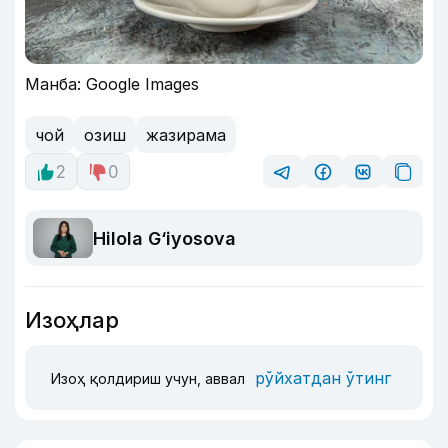
Манба: Google Images
чой
озиш
жазирама
2
0
Hilola G‘iyosova
Изоҳлар
рўйхатдан ўтинг
Изоҳ қолдириш учун, аввал