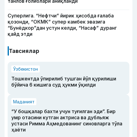
танлов ғолиблари аниқланди
Суперлига. “Нефтчи” йирик ҳисобда ғалаба
қозонди, “ОКМК” супер камбек эвазига
“Бунёдкор”дан устун келди, “Насаф” дуранг
қайд этди
Тавсиялар
Ўзбекистон
Тошкентда ўпирилиб тушган йўл қурилиши
бўйича 6 кишига суд ҳукми ўқилди
Маданият
“У бошқалар бахти учун туғилган эди”. Бир
умр отасини кутган актриса ва дубльяж
устаси Римма Аҳмедованинг синовларга тўла
ҳаёти