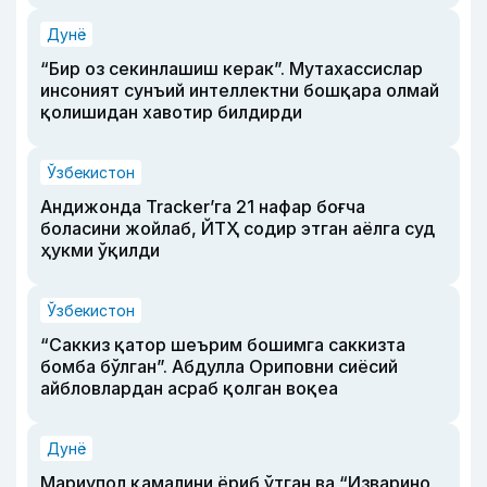
Дунё
“Бир оз секинлашиш керак”. Мутахассислар
инсоният сунъий интеллектни бошқара олмай
қолишидан хавотир билдирди
Ўзбекистон
Андижонда Tracker’га 21 нафар боғча
боласини жойлаб, ЙТҲ содир этган аёлга суд
ҳукми ўқилди
Ўзбекистон
“Саккиз қатор шеърим бошимга саккизта
бомба бўлган”. Абдулла Ориповни сиёсий
айбловлардан асраб қолган воқеа
Дунё
Мариупол қамалини ёриб ўтган ва “Изварино