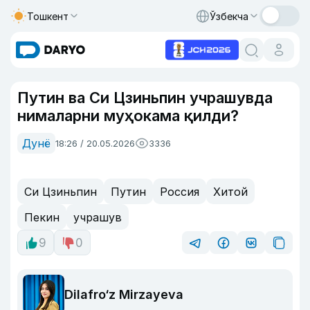
Тошкент
Ўзбекча
Путин ва Си Цзиньпин учрашувда
нималарни муҳокама қилди?
Дунё
18:26 / 20.05.2026
3336
Си Цзиньпин
Путин
Россия
Хитой
Пекин
учрашув
9
0
Dilafro‘z Mirzayeva