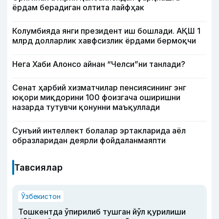
ёрдам берадиган олтита лайфҳак
Колумбияда янги президент иш бошлади. АҚШ 1
млрд долларлик хавфсизлик ёрдами бермоқчи
Нега Хаби Алонсо айнан “Челси”ни танлади?
Сенат ҳарбий хизматчилар пенсиясининг энг
юқори миқдорини 100 фоизгача оширишни
назарда тутувчи қонунни маъқуллади
Сунъий интеллект болалар эртакларида аёл
образларидан деярли фойдаланмаяпти
Тавсиялар
Ўзбекистон
Тошкентда ўпирилиб тушган йўл қурилиши