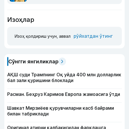
Изоҳлар
рўйхатдан ўтинг
Изоҳ қолдириш учун, аввал
Сўнгги янгиликлар
АҚШ суди Трампнинг Оқ уйда 400 млн долларлик
бал зали қуришини блоклади
Расман. Беҳруз Каримов Европа жамоасига ўтди
Шавкат Мирзиёев қурувчиларни касб байрами
билан табриклади
Оригинал атирни қалбакисидан фарқлашга