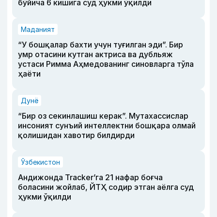
бўйича 6 кишига суд ҳукми ўқилди
Маданият
“У бошқалар бахти учун туғилган эди”. Бир
умр отасини кутган актриса ва дубльяж
устаси Римма Аҳмедованинг синовларга тўла
ҳаёти
Дунё
“Бир оз секинлашиш керак”. Мутахассислар
инсоният сунъий интеллектни бошқара олмай
қолишидан хавотир билдирди
Ўзбекистон
Андижонда Tracker’га 21 нафар боғча
боласини жойлаб, ЙТҲ содир этган аёлга суд
ҳукми ўқилди