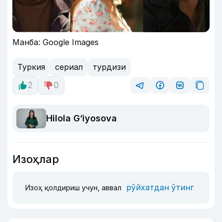
Манба: Google Images
Туркия
сериал
турдизи
2
0
Hilola G‘iyosova
Изоҳлар
рўйхатдан ўтинг
Изоҳ қолдириш учун, аввал