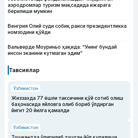
аэродромлар туризм мақсадида ижарага
берилиши мумкин
Венгрия Олий суди собиқ раиси президентликка
номзодини қўйди
Вальверде Моуриньо ҳақида: “Унинг бундай
инсон эканини кутмаган эдим”
Тавсиялар
Ўзбекистон
Жиззахда 77 ёшли таксичини қўй сотиб олиш
баҳонасида яйловга олиб бориб ўлдирган
йигит 20 йилга қамалди
Ўзбекистон
Тошкентда ўпирилиб тушган йўл қурилиши