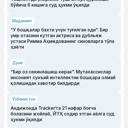
бўйича 6 кишига суд ҳукми ўқилди
Маданият
“У бошқалар бахти учун туғилган эди”. Бир
умр отасини кутган актриса ва дубльяж
устаси Римма Аҳмедованинг синовларга тўла
ҳаёти
Дунё
“Бир оз секинлашиш керак”. Мутахассислар
инсоният сунъий интеллектни бошқара олмай
қолишидан хавотир билдирди
Ўзбекистон
Андижонда Tracker’га 21 нафар боғча
боласини жойлаб, ЙТҲ содир этган аёлга суд
ҳукми ўқилди