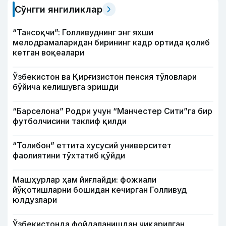
Сўнгги янгиликлар
“Тансоқчи”: Голливуднинг энг яхши
мелодрамаларидан бирининг кадр ортида қолиб
кетган воқеалари
Ўзбекистон ва Қирғизистон пенсия тўловлари
бўйича келишувга эришди
“Барселона” Родри учун “Манчестер Сити”га бир
футболчисини таклиф қилди
“Толибон” еттита хусусий университет
фаолиятини тўхтатиб қўйди
Машҳурлар ҳам йиғлайди: фожиали
йўқотишларни бошидан кечирган Голливуд
юлдузлари
Ўзбекистонда фойдаланишдан чиқарилган