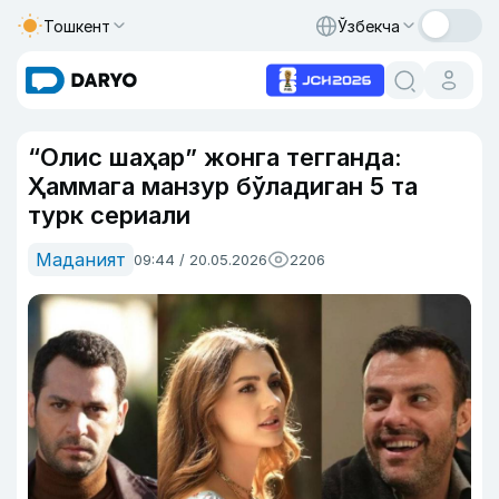
Тошкент
Ўзбекча
“Олис шаҳар” жонга тегганда:
Ҳаммага манзур бўладиган 5 та
турк сериали
Маданият
09:44 / 20.05.2026
2206