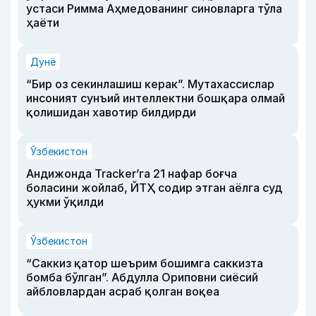
устаси Римма Аҳмедованинг синовларга тўла
ҳаёти
Дунё
“Бир оз секинлашиш керак”. Мутахассислар
инсоният сунъий интеллектни бошқара олмай
қолишидан хавотир билдирди
Ўзбекистон
Андижонда Tracker’га 21 нафар боғча
боласини жойлаб, ЙТҲ содир этган аёлга суд
ҳукми ўқилди
Ўзбекистон
“Саккиз қатор шеърим бошимга саккизта
бомба бўлган”. Абдулла Ориповни сиёсий
айбловлардан асраб қолган воқеа