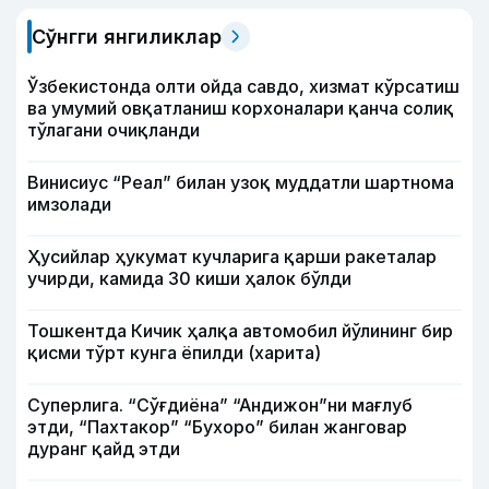
Сўнгги янгиликлар
Ўзбекистонда олти ойда савдо, хизмат кўрсатиш
ва умумий овқатланиш корхоналари қанча солиқ
тўлагани очиқланди
Винисиус “Реал” билан узоқ муддатли шартнома
имзолади
Ҳусийлар ҳукумат кучларига қарши ракеталар
учирди, камида 30 киши ҳалок бўлди
Тошкентда Кичик ҳалқа автомобил йўлининг бир
қисми тўрт кунга ёпилди (харита)
Суперлига. “Сўғдиёна” “Андижон”ни мағлуб
этди, “Пахтакор” “Бухоро” билан жанговар
дуранг қайд этди