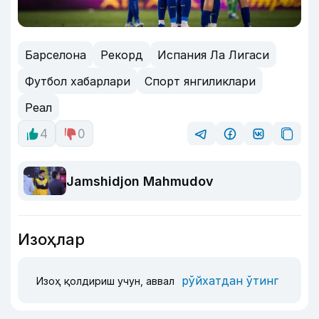
Барселона
Рекорд
Испания Ла Лигаси
Футбол хабарлари
Спорт янгиликлари
Реал
4
0
Jamshidjon Mahmudov
Изоҳлар
рўйхатдан ўтинг
Изоҳ қолдириш учун, аввал