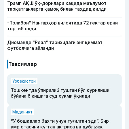
Трамп АҚШ ўқ-дорилари ҳақида маълумот
тарқатганларга қамоқ билан таҳдид қилди
“Толибон” Нангарҳор вилоятида 72 гектар ерни
тортиб олди
Диоманде “Реал” тарихидаги энг қиммат
футболчига айланди
Тавсиялар
Ўзбекистон
Тошкентда ўпирилиб тушган йўл қурилиши
бўйича 6 кишига суд ҳукми ўқилди
Маданият
“У бошқалар бахти учун туғилган эди”. Бир
умр отасини кутган актриса ва дубльяж