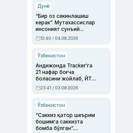
синовларга тўла ҳаёти
Дунё
“Бир оз секинлашиш
керак”. Мутахассислар
инсоният сунъий
интеллектни бошқара
12:40 / 04.08.2026
олмай қолишидан
хавотир билдирди
Ўзбекистон
Андижонда Tracker’га
21 нафар боғча
боласини жойлаб, ЙТҲ
содир этган аёлга суд
23:41 / 03.08.2026
ҳукми ўқилди
Ўзбекистон
“Саккиз қатор шеърим
бошимга саккизта
бомба бўлган”.