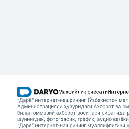
Махфийлик сиёсати
Интерне
“Дарё” интернет-нашрининг (Ўзбекистон мат
Администрацияси ҳузуридаги Ахборот ва ом
билан оммавий ахборот воситаси сифатида р
шунингдек, фотографик, график, аудио ва/ёк
“Дарё” интернет-нашрининг муаллифлигини к