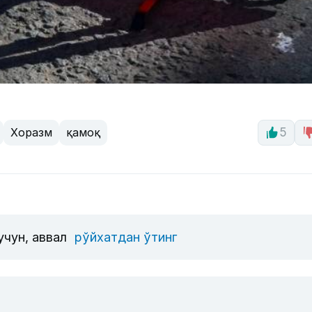
Хоразм
қамоқ
5
учун, аввал
рўйхатдан ўтинг