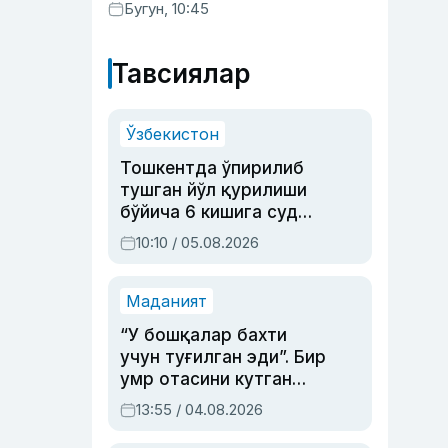
ундайди — янги тадқиқот
Бугун, 10:45
Тавсиялар
Ўзбекистон
Тошкентда ўпирилиб
тушган йўл қурилиши
бўйича 6 кишига суд
ҳукми ўқилди
10:10 / 05.08.2026
Маданият
“У бошқалар бахти
учун туғилган эди”. Бир
умр отасини кутган
актриса ва дубльяж
13:55 / 04.08.2026
устаси Римма
Аҳмедованинг