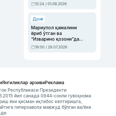
Абдулла Ориповни
12:24 / 01.08.2026
сиёсий айбловлардан
асраб қолган воқеа
Дунё
Мариупол қамалини
ёриб ўтган ва
“Изварино қозони”дан
чиққан қаҳрамон —
19:50 / 29.07.2026
Украина армияси бош
қўмондони Драпатий
ҳақида
и
Янгиликлар архиви
Реклама
стон Республикаси Президенти
3.2015 йил санада 0944-сонли гувоҳнома
риш ёки қисман иқтибос келтиришга,
айтига гиперхавола мавжуд бўлган ва/ёки
ади.