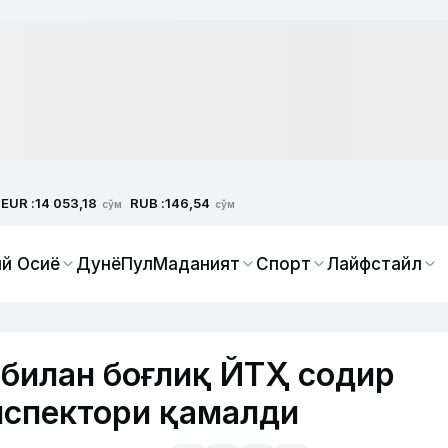
EUR :
RUB :
14 053,18
146,54
сўм
сўм
й Осиё
Дунё
Пул
Маданият
Спорт
Лайфстайл
билан боғлиқ ЙТҲ содир
нспектори қамалди