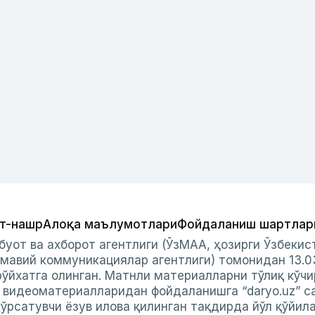
т-нашр
Алоқа маълумотлари
Фойдаланиш шартлар
буот ва ахборот агентлиги (ЎзМАА, ҳозирги Ўзбеки
мавий коммуникациялар агентлиги) томонидан 13.0
ўйхатга олинган. Матнли материалларни тўлиқ кўчи
и видеоматериалларидан фойдаланишга “daryo.uz” с
ўрсатувчи ёзув илова қилинган тақдирда йўл қўйил