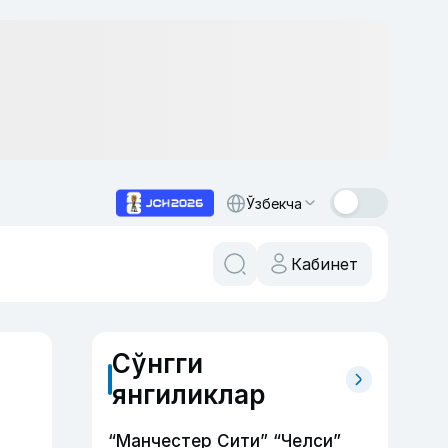
Ўзбекча
Кабинет
Сўнгги
янгиликлар
“Манчестер Сити” “Челси”