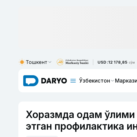
Тошкент
USD :
12 178,85
сўм
Ўзбекистон
Маркази
Хоразмда одам ўлими 
этган профилактика и