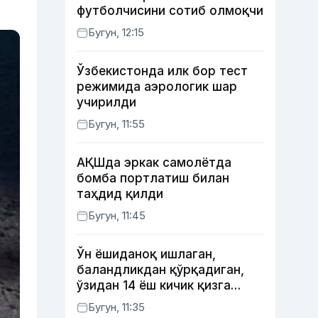
футболчисини сотиб олмоқчи
Бугун, 12:15
Ўзбекистонда илк бор тест
режимида аэрологик шар
учирилди
Бугун, 11:55
АҚШда эркак самолётда
бомба портлатиш билан
таҳдид қилди
Бугун, 11:45
Ўн ёшиданоқ ишлаган,
баландликдан қўрқадиган,
ўзидан 14 ёш кичик қизга
уйланган Ёрқинхўжа Умаров
Бугун, 11:35
34 ёшда