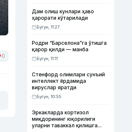
Дам олиш кунлари ҳаво
ҳарорати кўтарилади
Бугун, 11:27
Родри “Барселона”га ўтишга
қарор қилди — манба
0
Бугун, 11:11
Стенфорд олимлари сунъий
интеллект ёрдамида
вируслар яратди
Бугун, 10:55
Эркакларда кортизол
миқдорининг юқорилиги
уларни таваккал қилишга