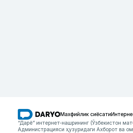
Махфийлик сиёсати
Интерне
“Дарё” интернет-нашрининг (Ўзбекистон мат
Администрацияси ҳузуридаги Ахборот ва ом