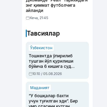
Диоманде “Реал” тарихидаги
энг қиммат футболчига
айланди
Кеча, 21:45
Тавсиялар
Ўзбекистон
Тошкентда ўпирилиб
тушган йўл қурилиши
бўйича 6 кишига суд
ҳукми ўқилди
10:10 / 05.08.2026
Маданият
“У бошқалар бахти
учун туғилган эди”. Бир
умр отасини кутган