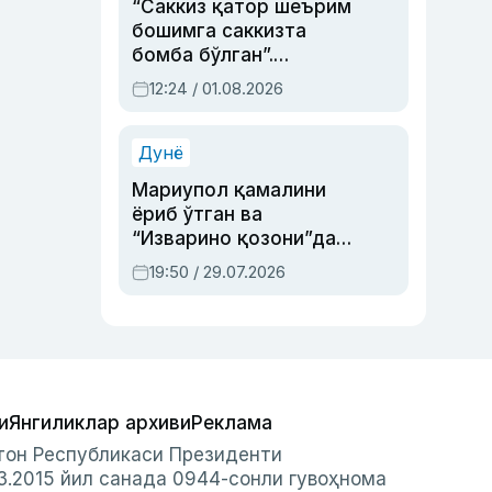
“Саккиз қатор шеърим
бошимга саккизта
бомба бўлган”.
Абдулла Ориповни
12:24 / 01.08.2026
сиёсий айбловлардан
асраб қолган воқеа
Дунё
Мариупол қамалини
ёриб ўтган ва
“Изварино қозони”дан
чиққан қаҳрамон —
19:50 / 29.07.2026
Украина армияси бош
қўмондони Драпатий
ҳақида
и
Янгиликлар архиви
Реклама
стон Республикаси Президенти
3.2015 йил санада 0944-сонли гувоҳнома