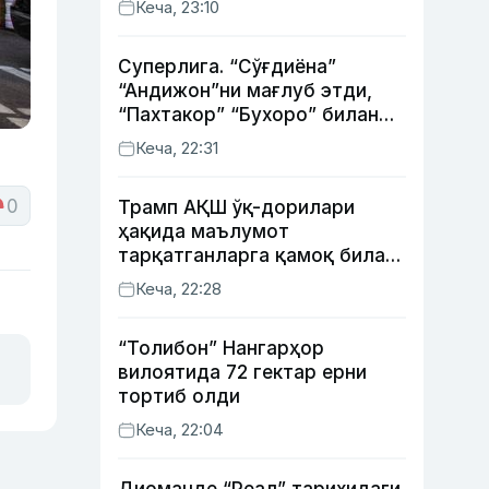
Кеча, 23:10
Суперлига. “Сўғдиёна”
“Андижон”ни мағлуб этди,
“Пахтакор” “Бухоро” билан
жанговар дуранг қайд этди
Кеча, 22:31
0
Трамп АҚШ ўқ-дорилари
ҳақида маълумот
тарқатганларга қамоқ билан
таҳдид қилди
Кеча, 22:28
“Толибон” Нангарҳор
вилоятида 72 гектар ерни
тортиб олди
Кеча, 22:04