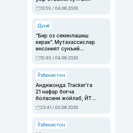
актриса ва дубльяж
13:55 / 04.08.2026
устаси Римма
Аҳмедованинг
синовларга тўла ҳаёти
Дунё
“Бир оз секинлашиш
керак”. Мутахассислар
инсоният сунъий
интеллектни бошқара
12:40 / 04.08.2026
олмай қолишидан
хавотир билдирди
Ўзбекистон
Андижонда Tracker’га
21 нафар боғча
боласини жойлаб, ЙТҲ
содир этган аёлга суд
23:41 / 03.08.2026
ҳукми ўқилди
Ўзбекистон