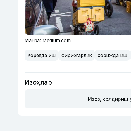
Манба: Medium.com
Кореяда иш
фирибгарлик
хорижда иш
Изоҳлар
Изоҳ қолдириш 