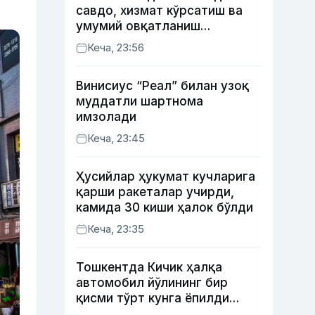
савдо, хизмат кўрсатиш ва
умумий овқатланиш
корхоналари қанча солиқ
Кеча, 23:56
тўлагани очиқланди
Винисиус “Реал” билан узоқ
муддатли шартнома
имзолади
Кеча, 23:45
Ҳусийлар ҳукумат кучларига
қарши ракеталар учирди,
камида 30 киши ҳалок бўлди
Кеча, 23:35
Тошкентда Кичик ҳалқа
автомобил йўлининг бир
қисми тўрт кунга ёпилди
(харита)