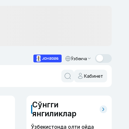
Ўзбекча
Кабинет
Сўнгги
янгиликлар
Ўзбекистонда олти ойда