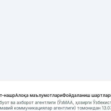
т-нашр
Алоқа маълумотлари
Фойдаланиш шартлар
буот ва ахборот агентлиги (ЎзМАА, ҳозирги Ўзбеки
мавий коммуникациялар агентлиги) томонидан 13.0