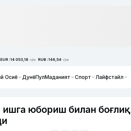
EUR :
RUB :
14 053,18
146,54
сўм
сўм
й Осиё
Дунё
Пул
Маданият
Спорт
Лайфстайл
 ишга юбориш билан боғлиқ
ди