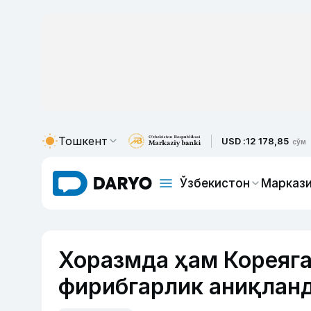
Тошкент
USD :
12 178,85
сўм
Ўзбекистон
Маркази
Хоразмда ҳам Кореяга
фирибгарлик аниқлан