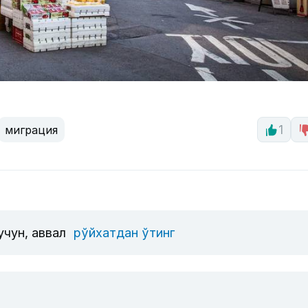
миграция
1
учун, аввал
рўйхатдан ўтинг