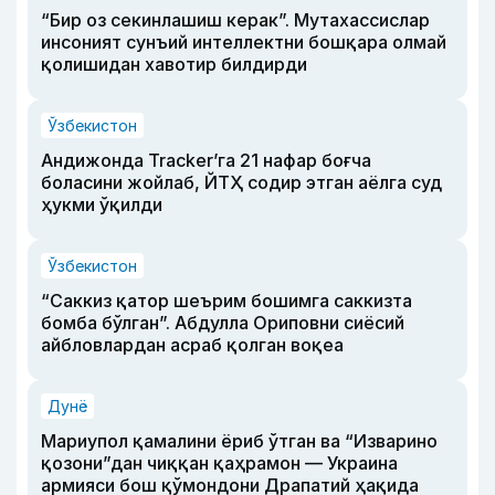
“Бир оз секинлашиш керак”. Мутахассислар
инсоният сунъий интеллектни бошқара олмай
қолишидан хавотир билдирди
Ўзбекистон
Андижонда Tracker’га 21 нафар боғча
боласини жойлаб, ЙТҲ содир этган аёлга суд
ҳукми ўқилди
Ўзбекистон
“Саккиз қатор шеърим бошимга саккизта
бомба бўлган”. Абдулла Ориповни сиёсий
айбловлардан асраб қолган воқеа
Дунё
Мариупол қамалини ёриб ўтган ва “Изварино
қозони”дан чиққан қаҳрамон — Украина
армияси бош қўмондони Драпатий ҳақида