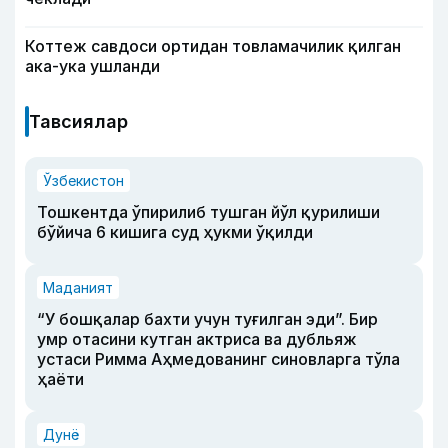
Коттеж савдоси ортидан товламачилик қилган
ака-ука ушланди
Тавсиялар
Ўзбекистон
Тошкентда ўпирилиб тушган йўл қурилиши
бўйича 6 кишига суд ҳукми ўқилди
Маданият
“У бошқалар бахти учун туғилган эди”. Бир
умр отасини кутган актриса ва дубльяж
устаси Римма Аҳмедованинг синовларга тўла
ҳаёти
Дунё