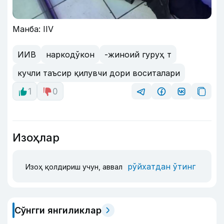
Манба: IIV
ИИВ
наркодўкон
-жиноий гуруҳ т
кучли таъсир қилувчи дори воситалари
1
0
Изоҳлар
рўйхатдан ўтинг
Изоҳ қолдириш учун, аввал
Сўнгги янгиликлар