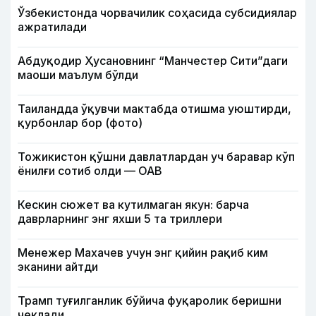
Ўзбекистонда чорвачилик соҳасида субсидиялар
ажратилади
Абдуқодир Ҳусановнинг “Манчестер Сити”даги
маоши маълум бўлди
Таиландда ўқувчи мактабда отишма уюштирди,
қурбонлар бор (фото)
Тожикистон қўшни давлатлардан уч баравар кўп
ёнилғи сотиб олди — ОАВ
Кескин сюжет ва кутилмаган якун: барча
даврларнинг энг яхши 5 та триллери
Менежер Махачев учун энг қийин рақиб ким
эканини айтди
Трамп туғилганлик бўйича фуқаролик беришни
чеклади