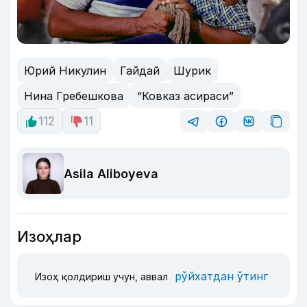
Юрий Никулин
Гайдай
Шурик
Нина Гребешкова
“Ковказ асираси”
112
11
Asila Aliboyeva
Изоҳлар
рўйхатдан ўтинг
Изоҳ қолдириш учун, аввал