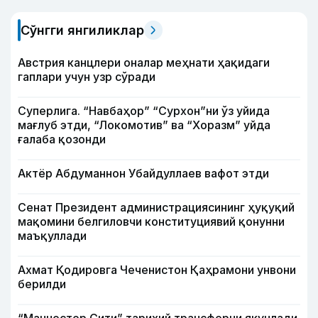
Сўнгги янгиликлар
Австрия канцлери оналар меҳнати ҳақидаги
гаплари учун узр сўради
Суперлига. “Навбаҳор” “Сурхон”ни ўз уйида
мағлуб этди, “Локомотив” ва “Хоразм” уйда
ғалаба қозонди
Актёр Абду­маннон Убайдуллаев вафот этди
Сенат Президент администрациясининг ҳуқуқий
мақомини белгиловчи конституциявий қонунни
маъқуллади
Ахмат Қодировга Чеченистон Қаҳрамони унвони
берилди