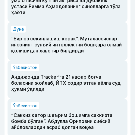
умр отасини кутган актриса ва дубльяж
устаси Римма Аҳмедованинг синовларга тўла
ҳаёти
Дунё
“Бир оз секинлашиш керак”. Мутахассислар
инсоният сунъий интеллектни бошқара олмай
қолишидан хавотир билдирди
Ўзбекистон
Андижонда Tracker’га 21 нафар боғча
боласини жойлаб, ЙТҲ содир этган аёлга суд
ҳукми ўқилди
Ўзбекистон
“Саккиз қатор шеърим бошимга саккизта
бомба бўлган”. Абдулла Ориповни сиёсий
айбловлардан асраб қолган воқеа