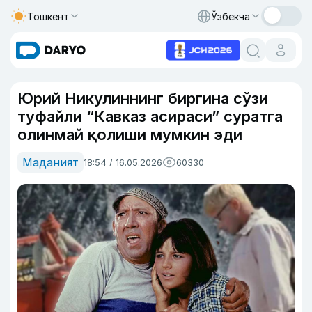
Тошкент
Ўзбекча
Юрий Никулиннинг биргина сўзи
туфайли “Кавказ асираси” суратга
олинмай қолиши мумкин эди
Маданият
18:54 / 16.05.2026
60330