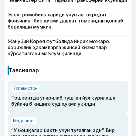
“Манчестер Сити” тарихий трансферни якунлади
Электромобиль хариди учун автокредит
фоизининг бир қисми давлат томонидан қоплаб
берилиши мумкин
Жанубий Корея футболида йирик можаро:
хорижлик ҳакамларга жинсий хизматлар
кўрсатилгани маълум қилинди
Тавсиялар
Ўзбекистон
Тошкентда ўпирилиб тушган йўл қурилиши
бўйича 6 кишига суд ҳукми ўқилди
Маданият
“У бошқалар бахти учун туғилган эди”. Бир