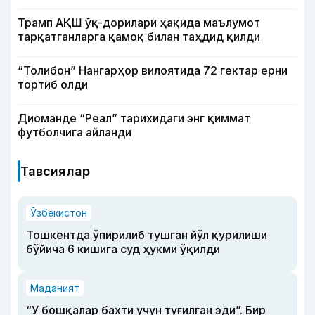
Трамп АҚШ ўқ-дорилари ҳақида маълумот
тарқатганларга қамоқ билан таҳдид қилди
“Толибон” Нангарҳор вилоятида 72 гектар ерни
тортиб олди
Диоманде “Реал” тарихидаги энг қиммат
футболчига айланди
Тавсиялар
Ўзбекистон
Тошкентда ўпирилиб тушган йўл қурилиши
бўйича 6 кишига суд ҳукми ўқилди
Маданият
“У бошқалар бахти учун туғилган эди”. Бир