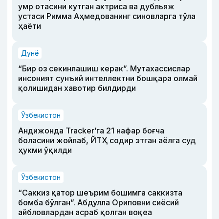
умр отасини кутган актриса ва дубльяж
устаси Римма Аҳмедованинг синовларга тўла
ҳаёти
Дунё
“Бир оз секинлашиш керак”. Мутахассислар
инсоният сунъий интеллектни бошқара олмай
қолишидан хавотир билдирди
Ўзбекистон
Андижонда Tracker’га 21 нафар боғча
боласини жойлаб, ЙТҲ содир этган аёлга суд
ҳукми ўқилди
Ўзбекистон
“Саккиз қатор шеърим бошимга саккизта
бомба бўлган”. Абдулла Ориповни сиёсий
айбловлардан асраб қолган воқеа