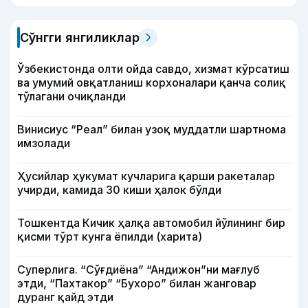
Сўнгги янгиликлар
Ўзбекистонда олти ойда савдо, хизмат кўрсатиш
ва умумий овқатланиш корхоналари қанча солиқ
тўлагани очиқланди
Винисиус “Реал” билан узоқ муддатли шартнома
имзолади
Ҳусийлар ҳукумат кучларига қарши ракеталар
учирди, камида 30 киши ҳалок бўлди
Тошкентда Кичик ҳалқа автомобил йўлининг бир
қисми тўрт кунга ёпилди (харита)
Суперлига. “Сўғдиёна” “Андижон”ни мағлуб
этди, “Пахтакор” “Бухоро” билан жанговар
дуранг қайд этди