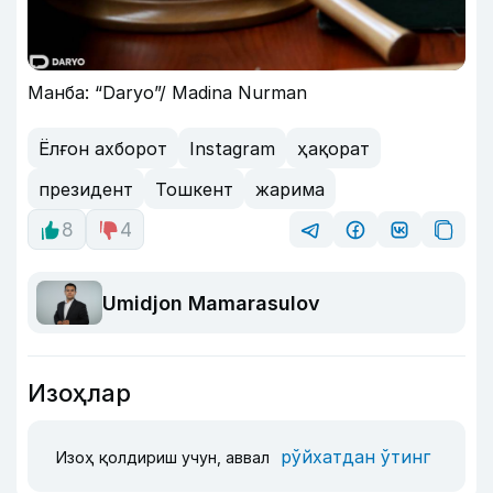
Манба: “Daryo”/ Madina Nurman
Ёлғон ахборот
Instagram
ҳақорат
президент
Тошкент
жарима
8
4
Umidjon Mamarasulov
Изоҳлар
рўйхатдан ўтинг
Изоҳ қолдириш учун, аввал