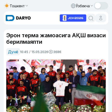
Тошкент
Ўзбекча
Эрон терма жамоасига АҚШ визаси
берилмаяпти
Дунё
10:45 / 15.05.2026
3686