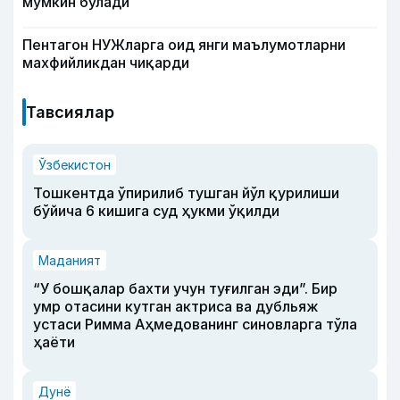
мумкин бўлади
Пентагон НУЖларга оид янги маълумотларни
махфийликдан чиқарди
Тавсиялар
Ўзбекистон
Тошкентда ўпирилиб тушган йўл қурилиши
бўйича 6 кишига суд ҳукми ўқилди
Маданият
“У бошқалар бахти учун туғилган эди”. Бир
умр отасини кутган актриса ва дубльяж
устаси Римма Аҳмедованинг синовларга тўла
ҳаёти
Дунё