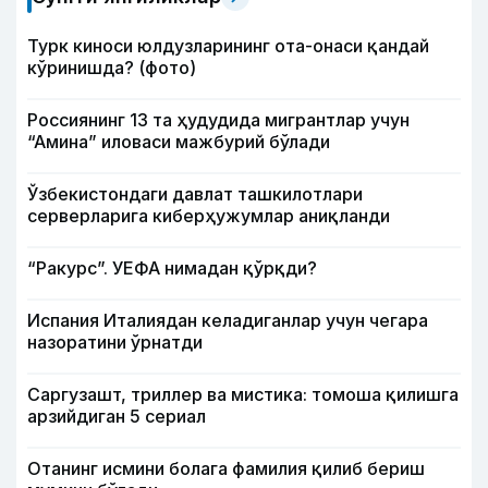
Турк киноси юлдузларининг ота-онаси қандай
кўринишда? (фото)
Россиянинг 13 та ҳудудида мигрантлар учун
“Амина” иловаси мажбурий бўлади
Ўзбекистондаги давлат ташкилотлари
серверларига киберҳужумлар аниқланди
“Ракурс”. УЕФА нимадан қўрқди?
Испания Италиядан келадиганлар учун чегара
назоратини ўрнатди
Саргузашт, триллер ва мистика: томоша қилишга
арзийдиган 5 сериал
Отанинг исмини болага фамилия қилиб бериш