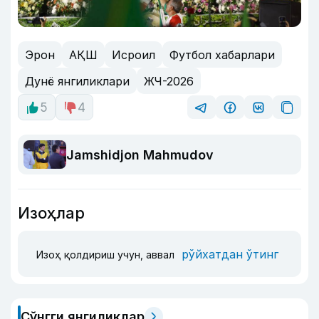
Эрон
АҚШ
Исроил
Футбол хабарлари
Дунё янгиликлари
ЖЧ-2026
5
4
Jamshidjon Mahmudov
Изоҳлар
рўйхатдан ўтинг
Изоҳ қолдириш учун, аввал
Сўнгги янгиликлар