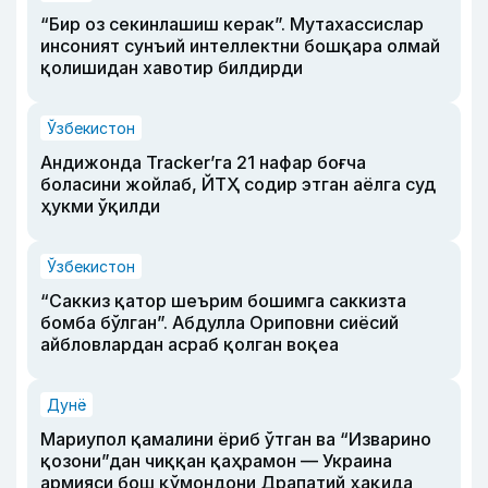
“Бир оз секинлашиш керак”. Мутахассислар
инсоният сунъий интеллектни бошқара олмай
қолишидан хавотир билдирди
Ўзбекистон
Андижонда Tracker’га 21 нафар боғча
боласини жойлаб, ЙТҲ содир этган аёлга суд
ҳукми ўқилди
Ўзбекистон
“Саккиз қатор шеърим бошимга саккизта
бомба бўлган”. Абдулла Ориповни сиёсий
айбловлардан асраб қолган воқеа
Дунё
Мариупол қамалини ёриб ўтган ва “Изварино
қозони”дан чиққан қаҳрамон — Украина
армияси бош қўмондони Драпатий ҳақида