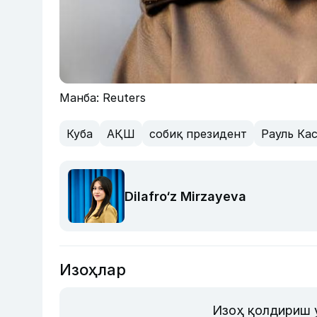
Манба: Reuters
Куба
АҚШ
собиқ президент
Рауль Ка
Dilafro‘z Mirzayeva
Изоҳлар
Изоҳ қолдириш 