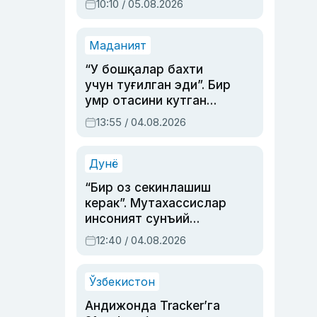
10:10 / 05.08.2026
Маданият
“У бошқалар бахти
учун туғилган эди”. Бир
умр отасини кутган
актриса ва дубльяж
13:55 / 04.08.2026
устаси Римма
Аҳмедованинг
синовларга тўла ҳаёти
Дунё
“Бир оз секинлашиш
керак”. Мутахассислар
инсоният сунъий
интеллектни бошқара
12:40 / 04.08.2026
олмай қолишидан
хавотир билдирди
Ўзбекистон
Андижонда Tracker’га