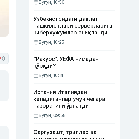
Бугун, 10:50
Ўзбекистондаги давлат
ташкилотлари серверларига
киберҳужумлар аниқланди
Бугун, 10:25
0
“Ракурс”. УЕФА нимадан
қўрқди?
Бугун, 10:14
Испания Италиядан
келадиганлар учун чегара
назоратини ўрнатди
Бугун, 09:58
Саргузашт, триллер ва