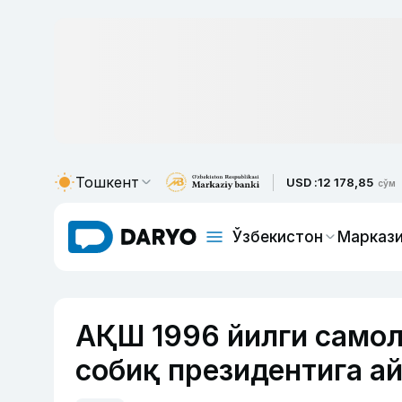
Тошкент
USD :
12 178,85
сўм
Ўзбекистон
Маркази
АҚШ 1996 йилги самол
собиқ президентига а