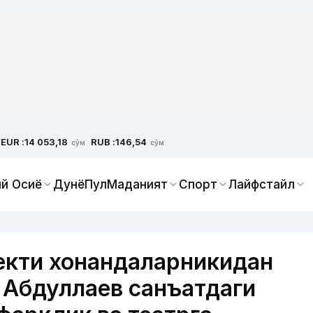
EUR :
RUB :
14 053,18
146,54
сўм
сўм
й Осиё
Дунё
Пул
Маданият
Спорт
Лайфстайл
екти хонандаларникидан
 Абдуллаев санъатдаги