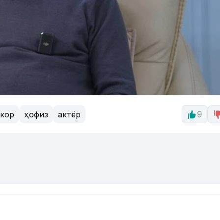
ткор
ҳофиз
актёр
9