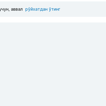
учун, аввал
рўйхатдан ўтинг