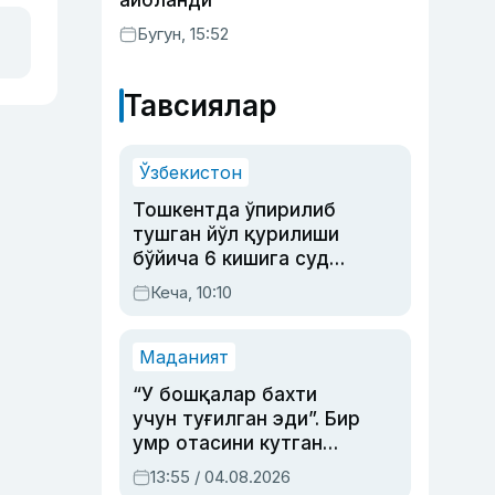
айбланди
Бугун, 15:52
Тавсиялар
Ўзбекистон
Тошкентда ўпирилиб
тушган йўл қурилиши
бўйича 6 кишига суд
ҳукми ўқилди
Кеча, 10:10
Маданият
“У бошқалар бахти
учун туғилган эди”. Бир
умр отасини кутган
актриса ва дубльяж
13:55 / 04.08.2026
устаси Римма