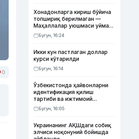
Хонадонларга кириш бўйича
топшириқ берилмаган —
Маҳаллалар уюшмаси уйма-
уй юрган масъуллар ҳақида
Бугун, 16:24
Икки кун пастлаган доллар
курси кўтарилди
Бугун, 16:14
0
Ўзбекистонда ҳайвонларни
идентификация қилиш
тартиби ва ижтимоий
тармоқлардаги фейк
Бугун, 16:05
хабарларга изоҳ берилди
Украинанинг АҚШдаги собиқ
элчиси ноқонуний бойишда