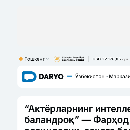
Тошкент
USD :
12 178,85
сўм
Ўзбекистон
Маркази
“Актёрларнинг интелл
баландроқ” — Фарҳод