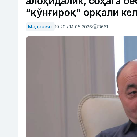
алоҳидалик, соҳага бе
“қўнғироқ” орқали ке
Маданият
19:20 / 14.05.2026
3661