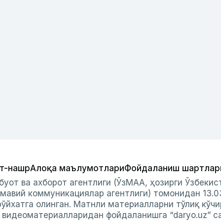
т-нашр
Алоқа маълумотлари
Фойдаланиш шартлар
буот ва ахборот агентлиги (ЎзМАА, ҳозирги Ўзбеки
мавий коммуникациялар агентлиги) томонидан 13.0
ўйхатга олинган. Матнли материалларни тўлиқ кўчи
и видеоматериалларидан фойдаланишга “daryo.uz” с