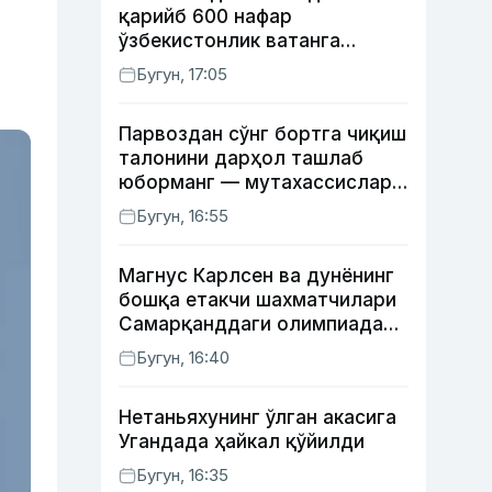
қарийб 600 нафар
ўзбекистонлик ватанга
қайтарилди
Бугун, 17:05
Парвоздан сўнг бортга чиқиш
талонини дарҳол ташлаб
юборманг — мутахассислар
бунинг сабабини тушунтирди
Бугун, 16:55
Магнус Карлсен ва дунёнинг
бошқа етакчи шахматчилари
Самарқанддаги олимпиадани
ўтказиб юборади
Бугун, 16:40
Нетаньяхунинг ўлган акасига
Угандада ҳайкал қўйилди
Бугун, 16:35