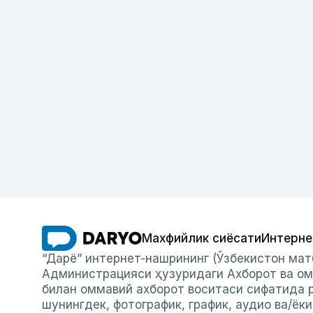
Махфийлик сиёсати
Интерне
“Дарё” интернет-нашрининг (Ўзбекистон мат
Администрацияси ҳузуридаги Ахборот ва ом
билан оммавий ахборот воситаси сифатида р
шунингдек, фотографик, график, аудио ва/ёк