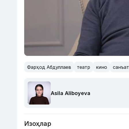
Фарҳод Абдуллаев
театр
кино
санъа
Asila Aliboyeva
Изоҳлар