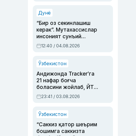
Аҳмедованинг
синовларга тўла ҳаёти
Дунё
“Бир оз секинлашиш
керак”. Мутахассислар
инсоният сунъий
интеллектни бошқара
12:40 / 04.08.2026
олмай қолишидан
хавотир билдирди
Ўзбекистон
Андижонда Tracker’га
21 нафар боғча
боласини жойлаб, ЙТҲ
содир этган аёлга суд
23:41 / 03.08.2026
ҳукми ўқилди
Ўзбекистон
“Саккиз қатор шеърим
бошимга саккизта