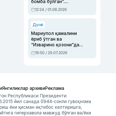
бомба бўлган”.
Абдулла Ориповни
12:24 / 01.08.2026
сиёсий айбловлардан
асраб қолган воқеа
Дунё
Мариупол қамалини
ёриб ўтган ва
“Изварино қозони”дан
чиққан қаҳрамон —
19:50 / 29.07.2026
Украина армияси бош
қўмондони Драпатий
ҳақида
и
Янгиликлар архиви
Реклама
стон Республикаси Президенти
3.2015 йил санада 0944-сонли гувоҳнома
риш ёки қисман иқтибос келтиришга,
айтига гиперхавола мавжуд бўлган ва/ёки