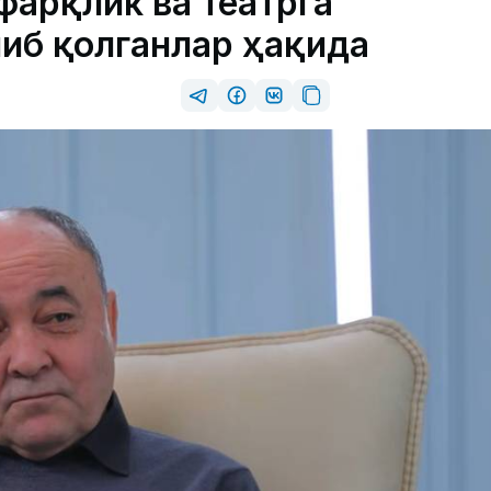
фарқлик ва театрга
либ қолганлар ҳақида