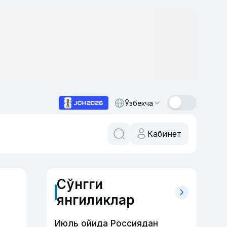
Ўзбекча
Кабинет
Сўнгги
янгиликлар
Июль ойида Россиядан