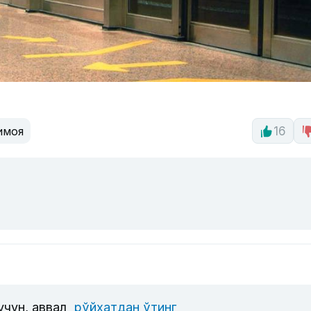
имоя
16
учун, аввал
рўйхатдан ўтинг