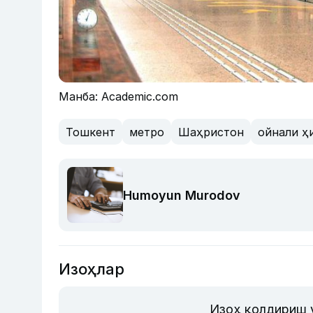
Манба: Academic.com
Тошкент
метро
Шаҳристон
ойнали ҳ
Humoyun Murodov
Изоҳлар
Изоҳ қолдириш 