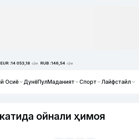
EUR :
RUB :
14 053,18
146,54
сўм
сўм
й Осиё
Дунё
Пул
Маданият
Спорт
Лайфстайл
катида ойнали ҳимоя