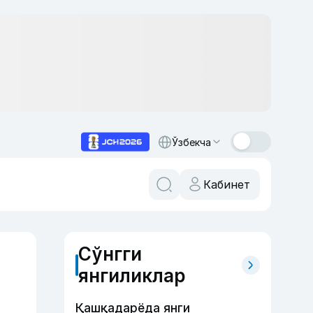
Ўзбекча
Кабинет
Сўнгги
янгиликлар
Қашқадарёда янги