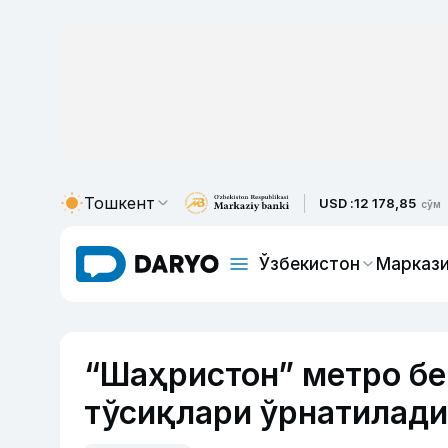
Тошкент
USD :
12 178,85
сўм
Ўзбекистон
Маркази
“Шаҳристон” метро бе
тўсиқлари ўрнатилади