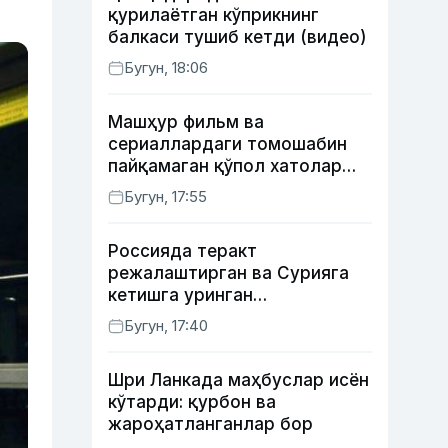
қурилаётган кўприкнинг
балкаси тушиб кетди (видео)
Бугун, 18:06
Машҳур фильм ва
сериаллардаги томошабин
пайқамаган қўпол хатолар
(фото)
Бугун, 17:55
Россияда теракт
режалаштирган ва Сурияга
кетишга уринган
сурхондарёлик 4 нафар йигит
Бугун, 17:40
қамалди
Шри Ланкада маҳбуслар исён
кўтарди: қурбон ва
жароҳатланганлар бор