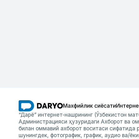
Махфийлик сиёсати
Интерне
“Дарё” интернет-нашрининг (Ўзбекистон мат
Администрацияси ҳузуридаги Ахборот ва ом
билан оммавий ахборот воситаси сифатида р
шунингдек, фотографик, график, аудио ва/ёк