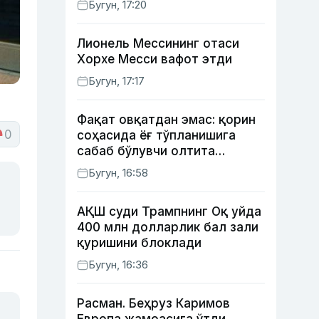
Бугун, 17:20
Лионель Мессининг отаси
Хорхе Месси вафот этди
Бугун, 17:17
Фақат овқатдан эмас: қорин
0
соҳасида ёғ тўпланишига
сабаб бўлувчи олтита
зарарли одат
Бугун, 16:58
АҚШ суди Трампнинг Оқ уйда
400 млн долларлик бал зали
қуришини блоклади
Бугун, 16:36
Расман. Беҳруз Каримов