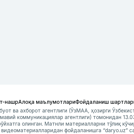
т-нашр
Алоқа маълумотлари
Фойдаланиш шартлар
буот ва ахборот агентлиги (ЎзМАА, ҳозирги Ўзбеки
мавий коммуникациялар агентлиги) томонидан 13.0
ўйхатга олинган. Матнли материалларни тўлиқ кўчи
и видеоматериалларидан фойдаланишга “daryo.uz” с