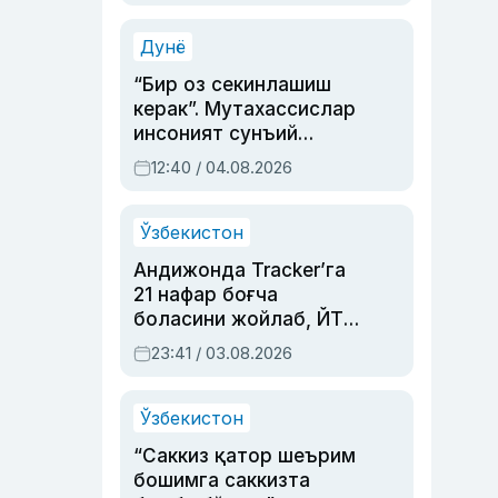
Аҳмедованинг
синовларга тўла ҳаёти
Дунё
“Бир оз секинлашиш
керак”. Мутахассислар
инсоният сунъий
интеллектни бошқара
12:40 / 04.08.2026
олмай қолишидан
хавотир билдирди
Ўзбекистон
Андижонда Tracker’га
21 нафар боғча
боласини жойлаб, ЙТҲ
содир этган аёлга суд
23:41 / 03.08.2026
ҳукми ўқилди
Ўзбекистон
“Саккиз қатор шеърим
бошимга саккизта