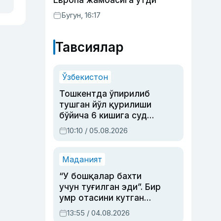
Европа жамоасига ўтди
Бугун, 16:17
Тавсиялар
Ўзбекистон
Тошкентда ўпирилиб
тушган йўл қурилиши
бўйича 6 кишига суд
ҳукми ўқилди
10:10 / 05.08.2026
Маданият
“У бошқалар бахти
учун туғилган эди”. Бир
умр отасини кутган
актриса ва дубльяж
13:55 / 04.08.2026
устаси Римма