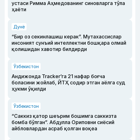
устаси Римма Аҳмедованинг синовларга тўла
ҳаёти
Дунё
“Бир оз секинлашиш керак”. Мутахассислар
инсоният сунъий интеллектни бошқара олмай
қолишидан хавотир билдирди
Ўзбекистон
Андижонда Tracker’га 21 нафар боғча
боласини жойлаб, ЙТҲ содир этган аёлга суд
ҳукми ўқилди
Ўзбекистон
“Саккиз қатор шеърим бошимга саккизта
бомба бўлган”. Абдулла Ориповни сиёсий
айбловлардан асраб қолган воқеа