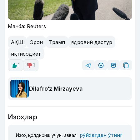
Манба: Reuters
АҚШ
Эрон
Трамп
ядровий дастур
иқтисодиёт
1
1
Dilafro‘z Mirzayeva
Изоҳлар
рўйхатдан ўтинг
Изоҳ қолдириш учун, аввал