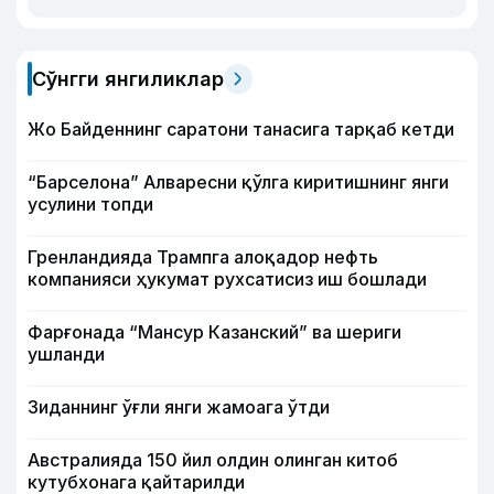
Сўнгги янгиликлар
Жо Байденнинг саратони танасига тарқаб кетди
“Барселона” Алваресни қўлга киритишнинг янги
усулини топди
Гренландияда Трампга алоқадор нефть
компанияси ҳукумат рухсатисиз иш бошлади
Фарғонада “Мансур Казанский” ва шериги
ушланди
Зиданнинг ўғли янги жамоага ўтди
Австралияда 150 йил олдин олинган китоб
кутубхонага қайтарилди