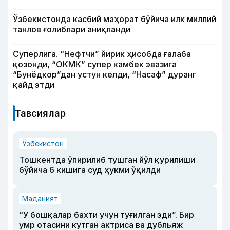
Ўзбекистонда касбий маҳорат бўйича илк миллий
танлов ғолиблари аниқланди
Суперлига. “Нефтчи” йирик ҳисобда ғалаба
қозонди, “ОКМК” супер камбек эвазига
“Бунёдкор”дан устун келди, “Насаф” дуранг
қайд этди
Тавсиялар
Ўзбекистон
Тошкентда ўпирилиб тушган йўл қурилиши
бўйича 6 кишига суд ҳукми ўқилди
Маданият
“У бошқалар бахти учун туғилган эди”. Бир
умр отасини кутган актриса ва дубльяж