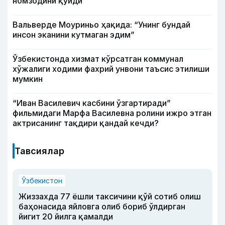
номзодини қўйди
Вальверде Моуриньо ҳақида: “Унинг бундай
инсон эканини кутмаган эдим”
Ўзбекистонда хизмат кўрсатган коммунал
хўжалиги ходими фахрий унвони таъсис этилиши
мумкин
“Иван Василевич касбини ўзгартиради”
фильмидаги Марфа Василевна ролини ижро этган
актрисанинг тақдири қандай кечди?
Тавсиялар
Ўзбекистон
Жиззахда 77 ёшли таксичини қўй сотиб олиш
баҳонасида яйловга олиб бориб ўлдирган
йигит 20 йилга қамалди