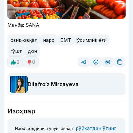
Манба: SANA
озиқ-овқат
нарх
БМТ
ўсимлик ёғи
гўшт
дон
2
0
Dilafro‘z Mirzayeva
Изоҳлар
рўйхатдан ўтинг
Изоҳ қолдириш учун, аввал