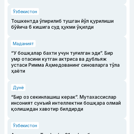
Ўзбекистон
Тошкентда ўпирилиб тушган йўл қурилиши
бўйича 6 кишига суд ҳукми ўқилди
Маданият
“У бошқалар бахти учун туғилган эди”. Бир
умр отасини кутган актриса ва дубльяж
устаси Римма Аҳмедованинг синовларга тўла
ҳаёти
Дунё
“Бир оз секинлашиш керак”. Мутахассислар
инсоният сунъий интеллектни бошқара олмай
қолишидан хавотир билдирди
Ўзбекистон