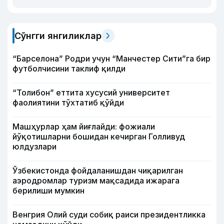
Сўнгги янгиликлар
“Барселона” Родри учун “Манчестер Сити”га бир
футболчисини таклиф қилди
“Толибон” еттита хусусий университет
фаолиятини тўхтатиб қўйди
Машҳурлар ҳам йиғлайди: фожиали
йўқотишларни бошидан кечирган Голливуд
юлдузлари
Ўзбекистонда фойдаланишдан чиқарилган
аэродромлар туризм мақсадида ижарага
берилиши мумкин
Венгрия Олий суди собиқ раиси президентликка