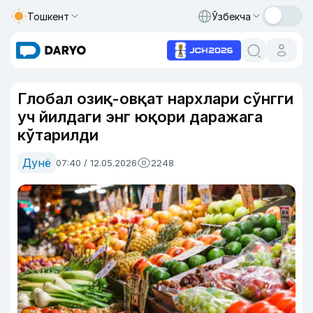
Тошкент
Ўзбекча
Глобал озиқ-овқат нархлари сўнгги
уч йилдаги энг юқори даражага
кўтарилди
Дунё
07:40 / 12.05.2026
2248