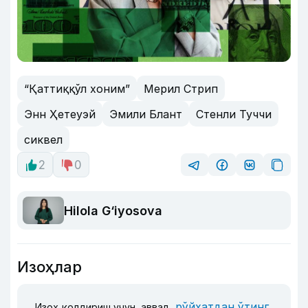
“Қаттиққўл хоним”
Мерил Стрип
Энн Ҳетеуэй
Эмили Блант
Стенли Туччи
сиквел
2
0
Hilola G‘iyosova
Изоҳлар
рўйхатдан ўтинг
Изоҳ қолдириш учун, аввал