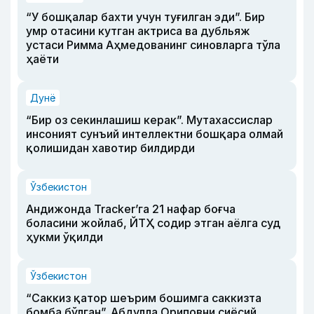
“У бошқалар бахти учун туғилган эди”. Бир
умр отасини кутган актриса ва дубльяж
устаси Римма Аҳмедованинг синовларга тўла
ҳаёти
Дунё
“Бир оз секинлашиш керак”. Мутахассислар
инсоният сунъий интеллектни бошқара олмай
қолишидан хавотир билдирди
Ўзбекистон
Андижонда Tracker’га 21 нафар боғча
боласини жойлаб, ЙТҲ содир этган аёлга суд
ҳукми ўқилди
Ўзбекистон
“Саккиз қатор шеърим бошимга саккизта
бомба бўлган”. Абдулла Ориповни сиёсий