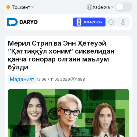
Тошкент
Ўзбекча
Мерил Стрип ва Энн Ҳетеуэй
“Қаттиққўл хоним” сиквелидан
қанча гонорар олгани маълум
бўлди
Маданият
13:06 / 11.05.2026
1688