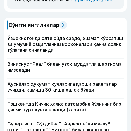
Сўнгги янгиликлар
Ўзбекистонда олти ойда савдо, хизмат кўрсатиш
ва умумий овқатланиш корхоналари қанча солиқ
тўлагани очиқланди
Винисиус “Реал” билан узоқ муддатли шартнома
имзолади
Ҳусийлар ҳукумат кучларига қарши ракеталар
учирди, камида 30 киши ҳалок бўлди
Тошкентда Кичик ҳалқа автомобил йўлининг бир
қисми тўрт кунга ёпилди (харита)
Суперлига. “Сўғдиёна” “Андижон”ни мағлуб
этди, “Пахтакор” “Бухоро” билан жанговар