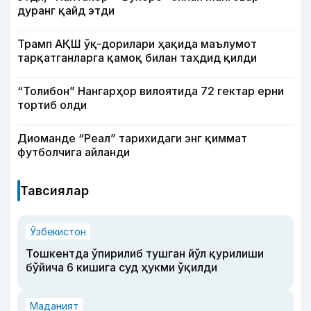
дуранг қайд этди
Трамп АҚШ ўқ-дорилари ҳақида маълумот
тарқатганларга қамоқ билан таҳдид қилди
“Толибон” Нангарҳор вилоятида 72 гектар ерни
тортиб олди
Диоманде “Реал” тарихидаги энг қиммат
футболчига айланди
Тавсиялар
Ўзбекистон
Тошкентда ўпирилиб тушган йўл қурилиши
бўйича 6 кишига суд ҳукми ўқилди
Маданият