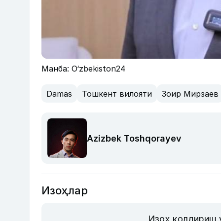
Манба: O‘zbekiston24
Damas
Тошкент вилояти
Зоир Мирзаев
Azizbek Toshqorayev
Изоҳлар
Изоҳ қолдириш 