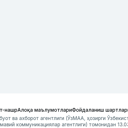
т-нашр
Алоқа маълумотлари
Фойдаланиш шартлар
буот ва ахборот агентлиги (ЎзМАА, ҳозирги Ўзбеки
мавий коммуникациялар агентлиги) томонидан 13.0