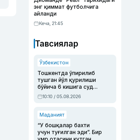
Диоманде “Реал” тарихидаги
энг қиммат футболчига
айланди
Кеча, 21:45
Тавсиялар
Ўзбекистон
Тошкентда ўпирилиб
тушган йўл қурилиши
бўйича 6 кишига суд
ҳукми ўқилди
10:10 / 05.08.2026
Маданият
“У бошқалар бахти
учун туғилган эди”. Бир
умр отасини кутган