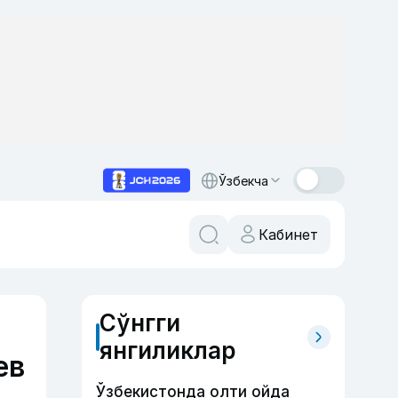
Ўзбекча
Кабинет
Сўнгги
янгиликлар
ев
Ўзбекистонда олти ойда