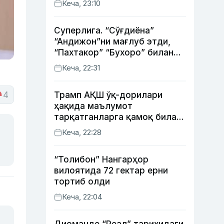
Кеча, 23:10
Суперлига. “Сўғдиёна”
“Андижон”ни мағлуб этди,
“Пахтакор” “Бухоро” билан
жанговар дуранг қайд этди
Кеча, 22:31
4
Трамп АҚШ ўқ-дорилари
ҳақида маълумот
тарқатганларга қамоқ билан
таҳдид қилди
Кеча, 22:28
“Толибон” Нангарҳор
вилоятида 72 гектар ерни
тортиб олди
Кеча, 22:04