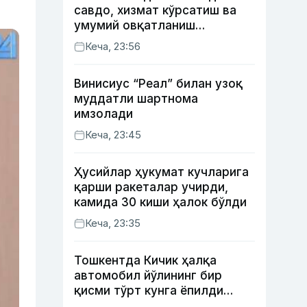
савдо, хизмат кўрсатиш ва
умумий овқатланиш
корхоналари қанча солиқ
Кеча, 23:56
тўлагани очиқланди
Винисиус “Реал” билан узоқ
муддатли шартнома
имзолади
Кеча, 23:45
Ҳусийлар ҳукумат кучларига
қарши ракеталар учирди,
камида 30 киши ҳалок бўлди
Кеча, 23:35
Тошкентда Кичик ҳалқа
автомобил йўлининг бир
қисми тўрт кунга ёпилди
(харита)