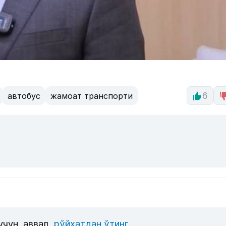
автобус
жамоат транспорти
6
учун, аввал
рўйхатдан ўтинг