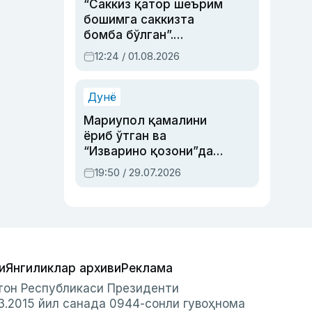
“Саккиз қатор шеърим
бошимга саккизта
бомба бўлган”.
Абдулла Ориповни
12:24 / 01.08.2026
сиёсий айбловлардан
асраб қолган воқеа
Дунё
Мариупол қамалини
ёриб ўтган ва
“Изварино қозони”дан
чиққан қаҳрамон —
19:50 / 29.07.2026
Украина армияси бош
қўмондони Драпатий
ҳақида
и
Янгиликлар архиви
Реклама
стон Республикаси Президенти
3.2015 йил санада 0944-сонли гувоҳнома