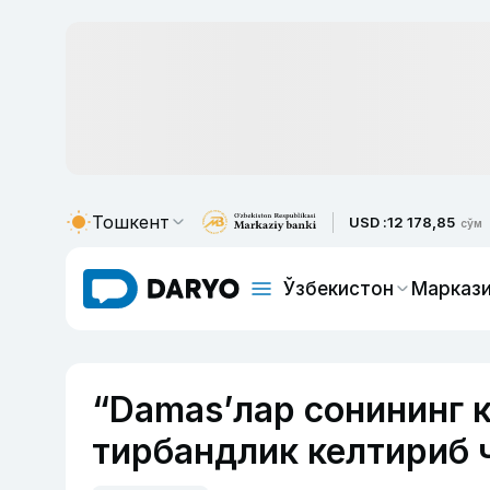
Тошкент
USD :
12 178,85
сўм
Ўзбекистон
Маркази
“Damas’лар сонининг к
тирбандлик келтириб