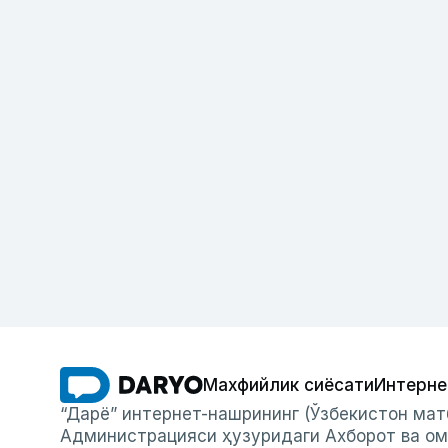
Махфийлик сиёсати
Интерне
“Дарё” интернет-нашрининг (Ўзбекистон мат
Администрацияси ҳузуридаги Ахборот ва ом