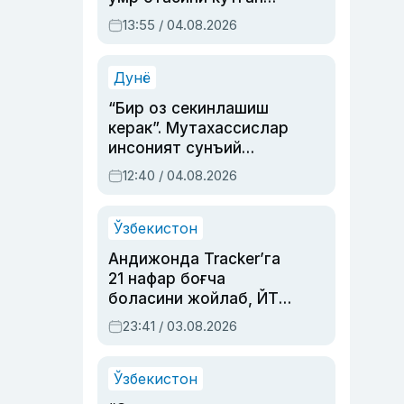
актриса ва дубльяж
13:55 / 04.08.2026
устаси Римма
Аҳмедованинг
синовларга тўла ҳаёти
Дунё
“Бир оз секинлашиш
керак”. Мутахассислар
инсоният сунъий
интеллектни бошқара
12:40 / 04.08.2026
олмай қолишидан
хавотир билдирди
Ўзбекистон
Андижонда Tracker’га
21 нафар боғча
боласини жойлаб, ЙТҲ
содир этган аёлга суд
23:41 / 03.08.2026
ҳукми ўқилди
Ўзбекистон