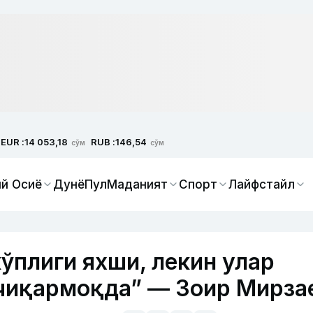
EUR :
RUB :
14 053,18
146,54
сўм
сўм
й Осиё
Дунё
Пул
Маданият
Спорт
Лайфстайл
ўплиги яхши, лекин улар
 чиқармоқда” — Зоир Мирза