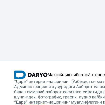
Махфийлик сиёсати
Интерне
“Дарё” интернет-нашрининг (Ўзбекистон мат
Администрацияси ҳузуридаги Ахборот ва ом
билан оммавий ахборот воситаси сифатида р
шунингдек, фотографик, график, аудио ва/ёк
“Дарё” интернет-нашрининг муаллифлигини к