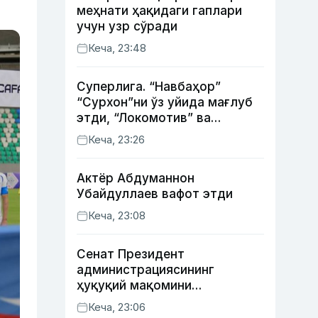
меҳнати ҳақидаги гаплари
учун узр сўради
Кеча, 23:48
Суперлига. “Навбаҳор”
“Сурхон”ни ўз уйида мағлуб
этди, “Локомотив” ва
“Хоразм” уйда ғалаба
Кеча, 23:26
қозонди
Актёр Абду­маннон
Убайдуллаев вафот этди
Кеча, 23:08
Сенат Президент
администрациясининг
ҳуқуқий мақомини
белгиловчи конституциявий
Кеча, 23:06
қонунни маъқуллади