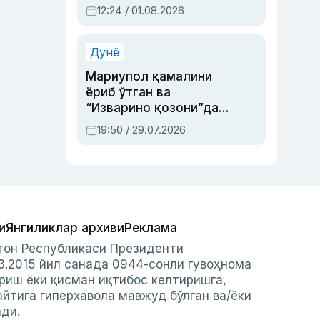
Абдулла Ориповни
12:24 / 01.08.2026
сиёсий айбловлардан
асраб қолган воқеа
Дунё
Мариупол қамалини
ёриб ўтган ва
“Изварино қозони”дан
чиққан қаҳрамон —
19:50 / 29.07.2026
Украина армияси бош
қўмондони Драпатий
ҳақида
и
Янгиликлар архиви
Реклама
стон Республикаси Президенти
3.2015 йил санада 0944-сонли гувоҳнома
риш ёки қисман иқтибос келтиришга,
айтига гиперхавола мавжуд бўлган ва/ёки
ади.