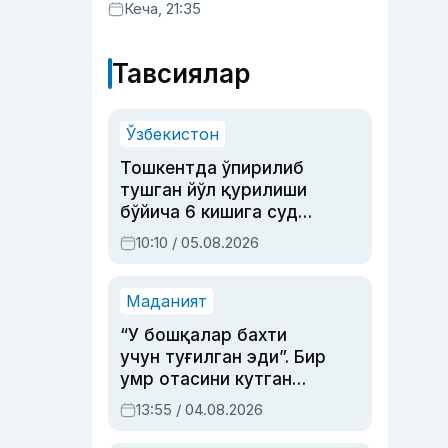
хизматлар кўрсатилгани
Кеча, 21:35
маълум қилинди
Тавсиялар
Ўзбекистон
Тошкентда ўпирилиб
тушган йўл қурилиши
бўйича 6 кишига суд
ҳукми ўқилди
10:10 / 05.08.2026
Маданият
“У бошқалар бахти
учун туғилган эди”. Бир
умр отасини кутган
актриса ва дубльяж
13:55 / 04.08.2026
устаси Римма
Аҳмедованинг