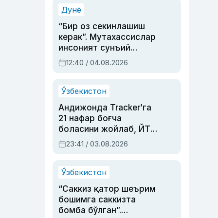
синовларга тўла ҳаёти
Дунё
“Бир оз секинлашиш
керак”. Мутахассислар
инсоният сунъий
интеллектни бошқара
12:40 / 04.08.2026
олмай қолишидан
хавотир билдирди
Ўзбекистон
Андижонда Tracker’га
21 нафар боғча
боласини жойлаб, ЙТҲ
содир этган аёлга суд
23:41 / 03.08.2026
ҳукми ўқилди
Ўзбекистон
“Саккиз қатор шеърим
бошимга саккизта
бомба бўлган”.