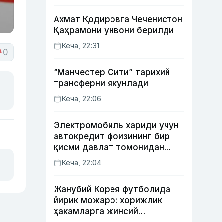
Ахмат Қодировга Чеченистон
Қаҳрамони унвони берилди
Кеча, 22:31
0
“Манчестер Сити” тарихий
трансферни якунлади
Кеча, 22:06
Электромобиль хариди учун
автокредит фоизининг бир
қисми давлат томонидан
қоплаб берилиши мумкин
Кеча, 22:04
Жанубий Корея футболида
йирик можаро: хорижлик
ҳакамларга жинсий