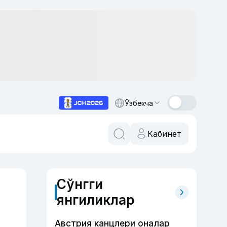
Ўзбекча
Кабинет
Сўнгги
янгиликлар
Австрия канцлери оналар