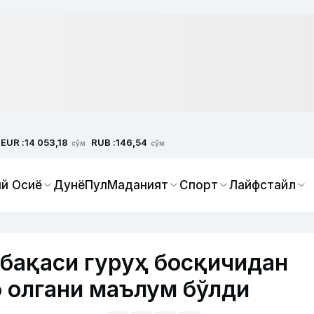
EUR :
RUB :
14 053,18
146,54
сўм
сўм
й Осиё
Дунё
Пул
Маданият
Спорт
Лайфстайл
бақаси гуруҳ босқичидан
б олгани маълум бўлди