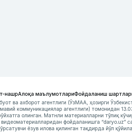
т-нашр
Алоқа маълумотлари
Фойдаланиш шартлар
буот ва ахборот агентлиги (ЎзМАА, ҳозирги Ўзбеки
мавий коммуникациялар агентлиги) томонидан 13.0
ўйхатга олинган. Матнли материалларни тўлиқ кўчи
и видеоматериалларидан фойдаланишга “daryo.uz” с
ўрсатувчи ёзув илова қилинган тақдирда йўл қўйил