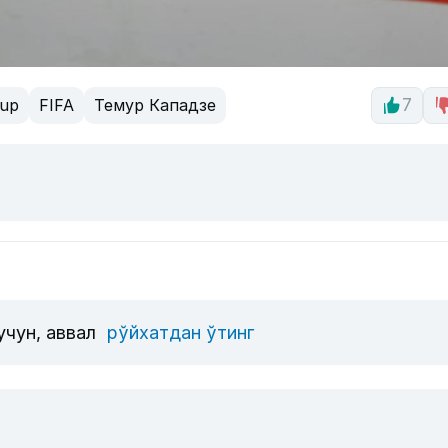
Cup
FIFA
Темур Кападзе
7
учун, аввал
рўйхатдан ўтинг