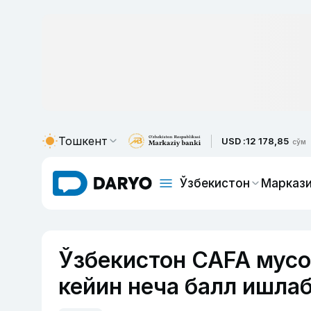
Тошкент
USD :
12 178,85
сўм
Ўзбекистон
Маркази
Ўзбекистон CAFA мусо
кейин неча балл ишла