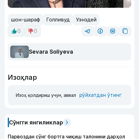
шон-шараф
Голливуд
Уэнздей
0
0
Sevara Soliyeva
Изоҳлар
рўйхатдан ўтинг
Изоҳ қолдириш учун, аввал
Сўнгги янгиликлар
Парвоздан сўнг бортга чиқиш талонини дарҳол