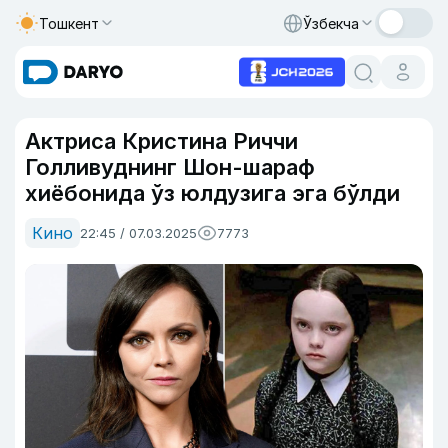
Тошкент
Ўзбекча
Актриса Кристина Риччи
Голливуднинг Шон-шараф
хиёбонида ўз юлдузига эга бўлди
Кино
22:45 / 07.03.2025
7773