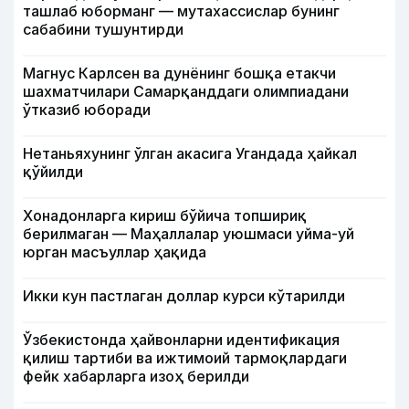
ташлаб юборманг — мутахассислар бунинг
сабабини тушунтирди
Магнус Карлсен ва дунёнинг бошқа етакчи
шахматчилари Самарқанддаги олимпиадани
ўтказиб юборади
Нетаньяхунинг ўлган акасига Угандада ҳайкал
қўйилди
Хонадонларга кириш бўйича топшириқ
берилмаган — Маҳаллалар уюшмаси уйма-уй
юрган масъуллар ҳақида
Икки кун пастлаган доллар курси кўтарилди
Ўзбекистонда ҳайвонларни идентификация
қилиш тартиби ва ижтимоий тармоқлардаги
фейк хабарларга изоҳ берилди