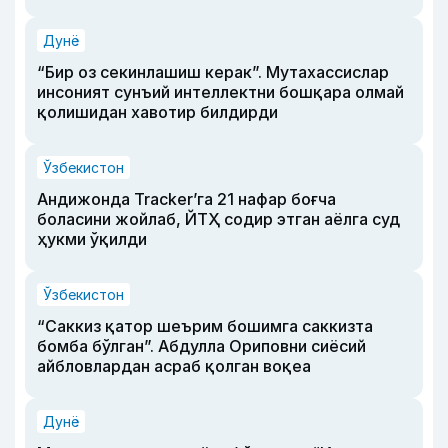
Дунё
“Бир оз секинлашиш керак”. Мутахассислар
инсоният сунъий интеллектни бошқара олмай
қолишидан хавотир билдирди
Ўзбекистон
Андижонда Tracker’га 21 нафар боғча
боласини жойлаб, ЙТҲ содир этган аёлга суд
ҳукми ўқилди
Ўзбекистон
“Саккиз қатор шеърим бошимга саккизта
бомба бўлган”. Абдулла Ориповни сиёсий
айбловлардан асраб қолган воқеа
Дунё