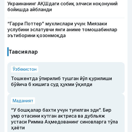
Украинанинг АҚШдаги собиқ элчиси ноқонуний
бойишда айбланди
“Гарри Поттер” мухлислари учун: Миязаки
услубини эслатувчи янги аниме томошабинлар
эътиборини қозонмоқда
Тавсиялар
Ўзбекистон
Тошкентда ўпирилиб тушган йўл қурилиши
бўйича 6 кишига суд ҳукми ўқилди
Маданият
“У бошқалар бахти учун туғилган эди”. Бир
умр отасини кутган актриса ва дубльяж
устаси Римма Аҳмедованинг синовларга тўла
ҳаёти