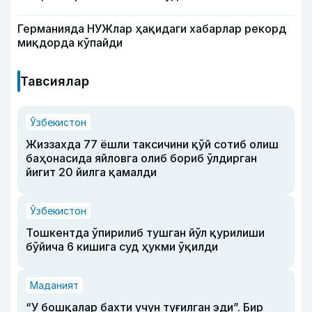
Германияда НУЖлар ҳақидаги хабарлар рекорд
миқдорда кўпайди
Тавсиялар
Ўзбекистон
Жиззахда 77 ёшли таксичини қўй сотиб олиш
баҳонасида яйловга олиб бориб ўлдирган
йигит 20 йилга қамалди
Ўзбекистон
Тошкентда ўпирилиб тушган йўл қурилиши
бўйича 6 кишига суд ҳукми ўқилди
Маданият
“У бошқалар бахти учун туғилган эди”. Бир