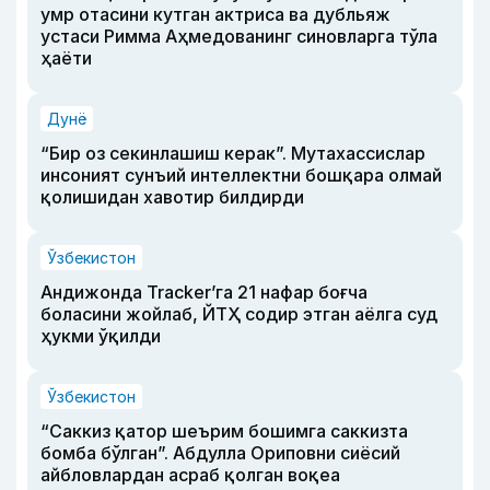
умр отасини кутган актриса ва дубльяж
устаси Римма Аҳмедованинг синовларга тўла
ҳаёти
Дунё
“Бир оз секинлашиш керак”. Мутахассислар
инсоният сунъий интеллектни бошқара олмай
қолишидан хавотир билдирди
Ўзбекистон
Андижонда Tracker’га 21 нафар боғча
боласини жойлаб, ЙТҲ содир этган аёлга суд
ҳукми ўқилди
Ўзбекистон
“Саккиз қатор шеърим бошимга саккизта
бомба бўлган”. Абдулла Ориповни сиёсий
айбловлардан асраб қолган воқеа