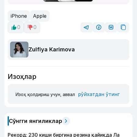
iPhone
Apple
0
0
Zulfiya Karimova
Изоҳлар
рўйхатдан ўтинг
Изоҳ қолдириш учун, аввал
Сўнгги янгиликлар
Рекорд: 230 киши биргина резина қайиқда Ла