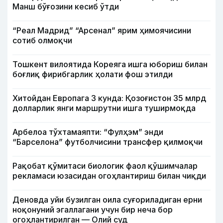
Манш бўғозини кесиб ўтди
“Реал Мадрид” “Арсенал” ярим ҳимоячисини
сотиб олмоқчи
Тошкент вилоятида Кореяга ишга юбориш билан
боғлиқ фирибгарлик ҳолати фош этилди
Хитойдан Европага 3 кунда: Қозоғистон 35 млрд
долларлик янги маршрутни ишга туширмоқда
Арбелоа тўхтамаяпти: “Фулҳэм” энди
“Барселона” футболчисини трансфер қилмоқчи
Рақобат қўмитаси биологик фаол қўшимчалар
рекламаси юзасидан огоҳлантириш билан чиқди
Деновда уйи бузилган оила суғориладиган ерни
ноқонуний эгаллагани учун бир неча бор
огоҳлантирилган — Олий суд