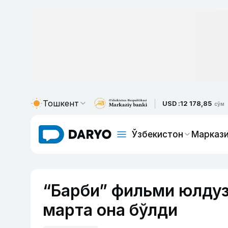
Тошкент
USD :
12 178,85
сўм
Ўзбекистон
Маркази
“Барби” фильми юлдуз
марта она бўлди