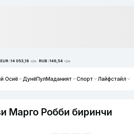
EUR :
RUB :
14 053,18
146,54
сўм
сўм
й Осиё
Дунё
Пул
Маданият
Спорт
Лайфстайл
и Марго Робби биринчи