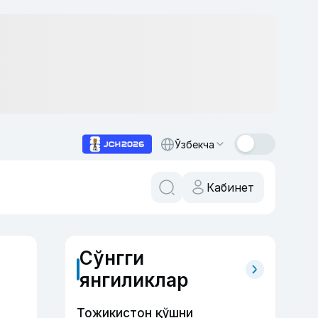
Ўзбекча
Кабинет
Сўнгги
янгиликлар
Тожикистон қўшни