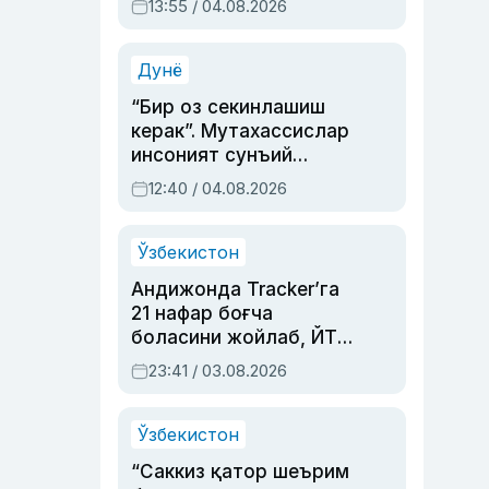
13:55 / 04.08.2026
устаси Римма
Аҳмедованинг
синовларга тўла ҳаёти
Дунё
“Бир оз секинлашиш
керак”. Мутахассислар
инсоният сунъий
интеллектни бошқара
12:40 / 04.08.2026
олмай қолишидан
хавотир билдирди
Ўзбекистон
Андижонда Tracker’га
21 нафар боғча
боласини жойлаб, ЙТҲ
содир этган аёлга суд
23:41 / 03.08.2026
ҳукми ўқилди
Ўзбекистон
“Саккиз қатор шеърим