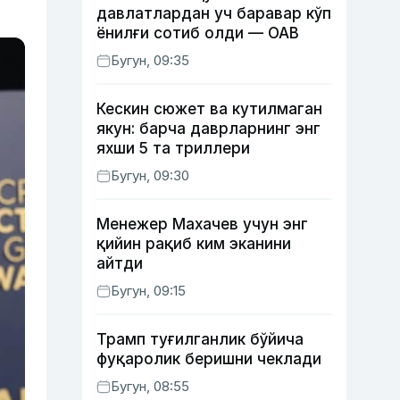
давлатлардан уч баравар кўп
ёнилғи сотиб олди — ОАВ
Бугун, 09:35
Кескин сюжет ва кутилмаган
якун: барча даврларнинг энг
яхши 5 та триллери
Бугун, 09:30
Менежер Махачев учун энг
қийин рақиб ким эканини
айтди
Бугун, 09:15
Трамп туғилганлик бўйича
фуқаролик беришни чеклади
Бугун, 08:55