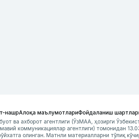
т-нашр
Алоқа маълумотлари
Фойдаланиш шартлар
буот ва ахборот агентлиги (ЎзМАА, ҳозирги Ўзбеки
мавий коммуникациялар агентлиги) томонидан 13.0
ўйхатга олинган. Матнли материалларни тўлиқ кўчи