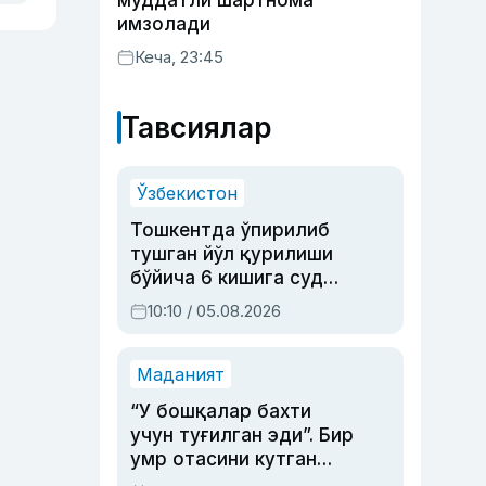
муддатли шартнома
имзолади
Кеча, 23:45
Тавсиялар
Ўзбекистон
Тошкентда ўпирилиб
тушган йўл қурилиши
бўйича 6 кишига суд
ҳукми ўқилди
10:10 / 05.08.2026
Маданият
“У бошқалар бахти
учун туғилган эди”. Бир
умр отасини кутган
актриса ва дубльяж