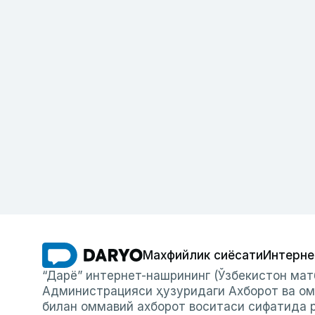
Махфийлик сиёсати
Интерне
“Дарё” интернет-нашрининг (Ўзбекистон мат
Администрацияси ҳузуридаги Ахборот ва ом
билан оммавий ахборот воситаси сифатида р