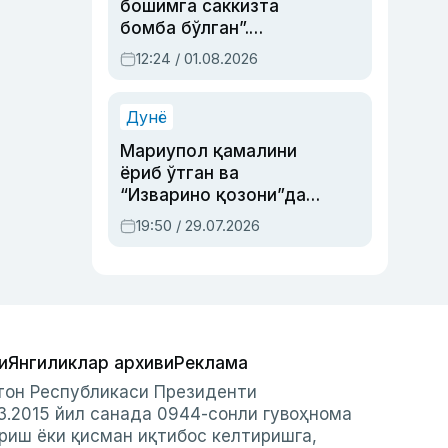
бошимга саккизта
бомба бўлган”.
Абдулла Ориповни
12:24 / 01.08.2026
сиёсий айбловлардан
асраб қолган воқеа
Дунё
Мариупол қамалини
ёриб ўтган ва
“Изварино қозони”дан
чиққан қаҳрамон —
19:50 / 29.07.2026
Украина армияси бош
қўмондони Драпатий
ҳақида
и
Янгиликлар архиви
Реклама
стон Республикаси Президенти
3.2015 йил санада 0944-сонли гувоҳнома
риш ёки қисман иқтибос келтиришга,