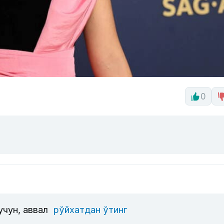
0
учун, аввал
рўйхатдан ўтинг