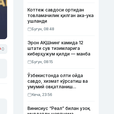
Коттеж савдоси ортидан
товламачилик қилган ака-ука
ушланди
Бугун, 08:48
Эрон АҚШнинг камида 12
штати сув тизимларига
0
киберҳужум қилди — манба
Бугун, 08:15
Ўзбекистонда олти ойда
савдо, хизмат кўрсатиш ва
умумий овқатланиш
корхоналари қанча солиқ
Кеча, 23:56
тўлагани очиқланди
Винисиус “Реал” билан узоқ