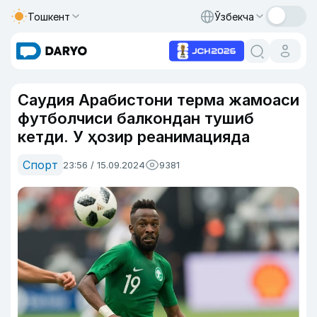
Тошкент
Ўзбекча
Саудия Арабистони терма жамоаси
футболчиси балкондан тушиб
кетди. У ҳозир реанимацияда
Спорт
23:56 / 15.09.2024
9381