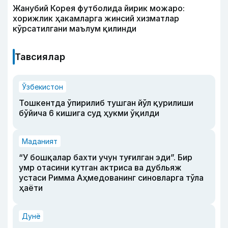
Жанубий Корея футболида йирик можаро:
хорижлик ҳакамларга жинсий хизматлар
кўрсатилгани маълум қилинди
Тавсиялар
Ўзбекистон
Тошкентда ўпирилиб тушган йўл қурилиши
бўйича 6 кишига суд ҳукми ўқилди
Маданият
“У бошқалар бахти учун туғилган эди”. Бир
умр отасини кутган актриса ва дубльяж
устаси Римма Аҳмедованинг синовларга тўла
ҳаёти
Дунё