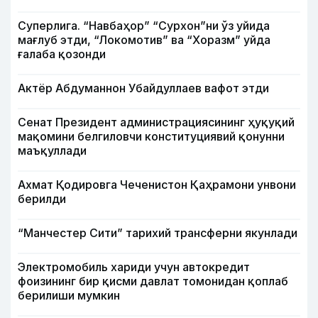
Суперлига. “Навбаҳор” “Сурхон”ни ўз уйида
мағлуб этди, “Локомотив” ва “Хоразм” уйда
ғалаба қозонди
Актёр Абду­маннон Убайдуллаев вафот этди
Сенат Президент администрациясининг ҳуқуқий
мақомини белгиловчи конституциявий қонунни
маъқуллади
Ахмат Қодировга Чеченистон Қаҳрамони унвони
берилди
“Манчестер Сити” тарихий трансферни якунлади
Электромобиль хариди учун автокредит
фоизининг бир қисми давлат томонидан қоплаб
берилиши мумкин