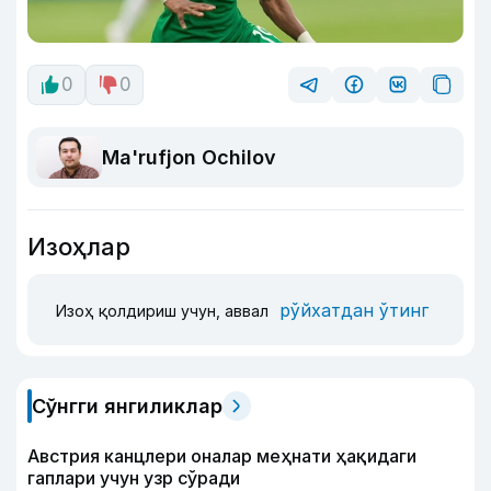
0
0
Ma'rufjon Ochilov
Изоҳлар
рўйхатдан ўтинг
Изоҳ қолдириш учун, аввал
Сўнгги янгиликлар
Австрия канцлери оналар меҳнати ҳақидаги
гаплари учун узр сўради