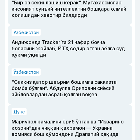
“Бир оз секинлашиш керак”. Мутахассислар
инсоният сунъий интеллектни бошқара олмай
қолишидан хавотир билдирди
Ўзбекистон
Андижонда Tracker’га 21 нафар боғча
боласини жойлаб, ЙТҲ содир этган аёлга суд
ҳукми ўқилди
Ўзбекистон
“Саккиз қатор шеърим бошимга саккизта
бомба бўлган”. Абдулла Ориповни сиёсий
айбловлардан асраб қолган воқеа
Дунё
Мариупол қамалини ёриб ўтган ва “Изварино
қозони”дан чиққан қаҳрамон — Украина
армияси бош қўмондони Драпатий ҳақида