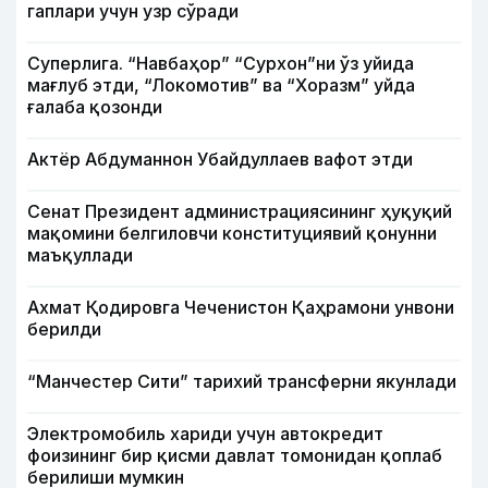
гаплари учун узр сўради
Суперлига. “Навбаҳор” “Сурхон”ни ўз уйида
мағлуб этди, “Локомотив” ва “Хоразм” уйда
ғалаба қозонди
Актёр Абду­маннон Убайдуллаев вафот этди
Сенат Президент администрациясининг ҳуқуқий
мақомини белгиловчи конституциявий қонунни
маъқуллади
Ахмат Қодировга Чеченистон Қаҳрамони унвони
берилди
“Манчестер Сити” тарихий трансферни якунлади
Электромобиль хариди учун автокредит
фоизининг бир қисми давлат томонидан қоплаб
берилиши мумкин