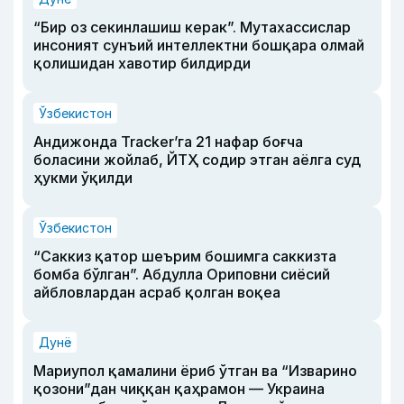
“Бир оз секинлашиш керак”. Мутахассислар
инсоният сунъий интеллектни бошқара олмай
қолишидан хавотир билдирди
Ўзбекистон
Андижонда Tracker’га 21 нафар боғча
боласини жойлаб, ЙТҲ содир этган аёлга суд
ҳукми ўқилди
Ўзбекистон
“Саккиз қатор шеърим бошимга саккизта
бомба бўлган”. Абдулла Ориповни сиёсий
айбловлардан асраб қолган воқеа
Дунё
Мариупол қамалини ёриб ўтган ва “Изварино
қозони”дан чиққан қаҳрамон — Украина