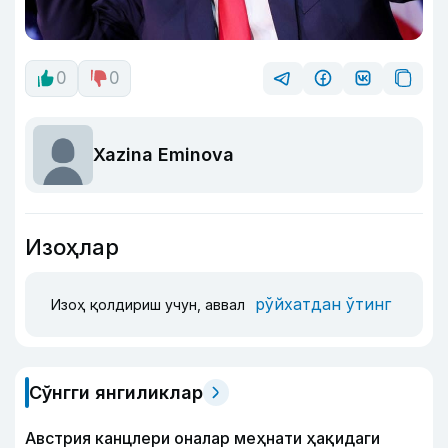
0
0
Xazina Eminova
Изоҳлар
рўйхатдан ўтинг
Изоҳ қолдириш учун, аввал
Сўнгги янгиликлар
Австрия канцлери оналар меҳнати ҳақидаги