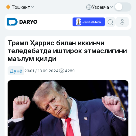
Тошкент
Ўзбекча
Трамп Ҳаррис билан иккинчи
теледебатда иштирок этмаслигини
маълум қилди
Дунё
23:01 / 13.09.2024
4289