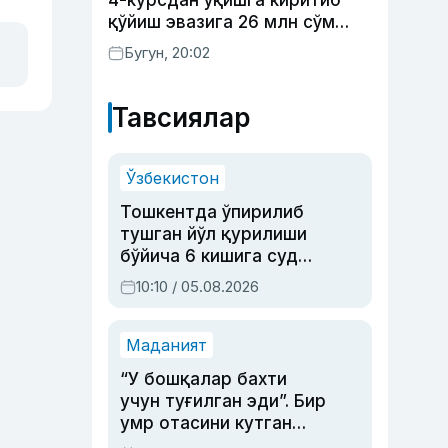
4-курсдан ўқишга киритиб
қўйиш эвазига 26 млн сўм
олган шахс ушланди
Бугун, 20:02
Тавсиялар
Ўзбекистон
Тошкентда ўпирилиб
тушган йўл қурилиши
бўйича 6 кишига суд
ҳукми ўқилди
10:10 / 05.08.2026
Маданият
“У бошқалар бахти
учун туғилган эди”. Бир
умр отасини кутган
актриса ва дубльяж