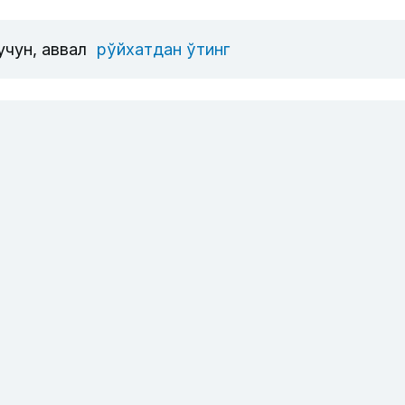
учун, аввал
рўйхатдан ўтинг