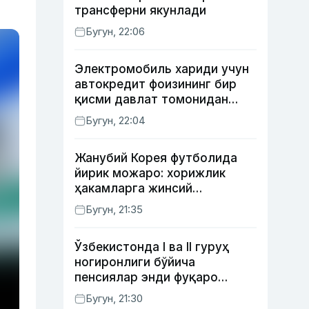
трансферни якунлади
Бугун, 22:06
Электромобиль хариди учун
автокредит фоизининг бир
қисми давлат томонидан
қоплаб берилиши мумкин
Бугун, 22:04
Жанубий Корея футболида
йирик можаро: хорижлик
ҳакамларга жинсий
хизматлар кўрсатилгани
Бугун, 21:35
маълум қилинди
Ўзбекистонда I ва II гуруҳ
ногиронлиги бўйича
пенсиялар энди фуқаро
мурожаатисиз тайинланиши
Бугун, 21:30
мумкин