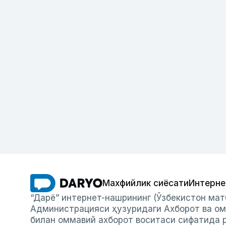
Махфийлик сиёсати
Интерне
“Дарё” интернет-нашрининг (Ўзбекистон мат
Администрацияси ҳузуридаги Ахборот ва ом
билан оммавий ахборот воситаси сифатида р