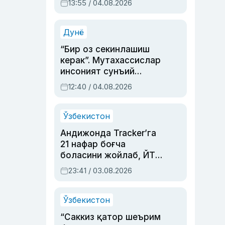
13:55 / 04.08.2026
устаси Римма
Аҳмедованинг
синовларга тўла ҳаёти
Дунё
“Бир оз секинлашиш
керак”. Мутахассислар
инсоният сунъий
интеллектни бошқара
12:40 / 04.08.2026
олмай қолишидан
хавотир билдирди
Ўзбекистон
Андижонда Tracker’га
21 нафар боғча
боласини жойлаб, ЙТҲ
содир этган аёлга суд
23:41 / 03.08.2026
ҳукми ўқилди
Ўзбекистон
“Саккиз қатор шеърим