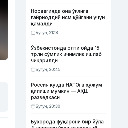
Норвегияда она ўғлига
ғайриоддий исм қўйгани учун
қамалди
Бугун, 21:18
Ўзбекистонда олти ойда 15
трлн сўмлик ичимлик ишлаб
чиқарилди
Бугун, 20:45
Россия кузда НАТОга ҳужум
қилиши мумкин — АҚШ
разведкаси
Бугун, 20:30
Бухорода фуқарони бир йўла