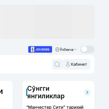
Ўзбекча
Кабинет
Сўнгги
и
янгиликлар
“Манчестер Сити” тарихий