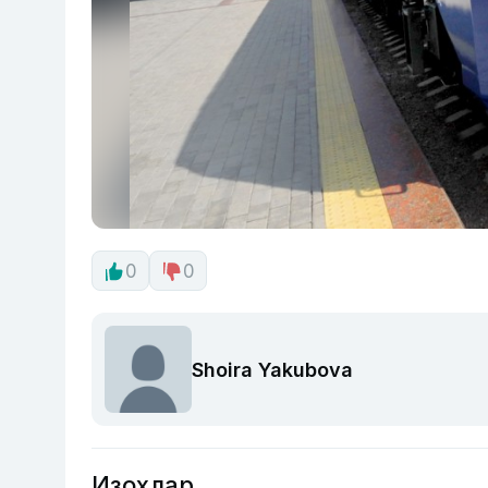
0
0
Shoira Yakubova
Изоҳлар