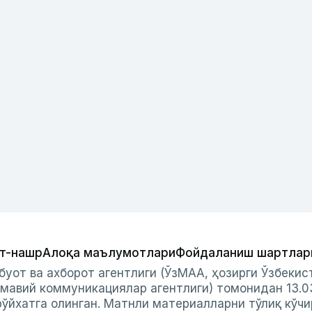
т-нашр
Алоқа маълумотлари
Фойдаланиш шартлар
буот ва ахборот агентлиги (ЎзМАА, ҳозирги Ўзбеки
мавий коммуникациялар агентлиги) томонидан 13.0
ўйхатга олинган. Матнли материалларни тўлиқ кўчи