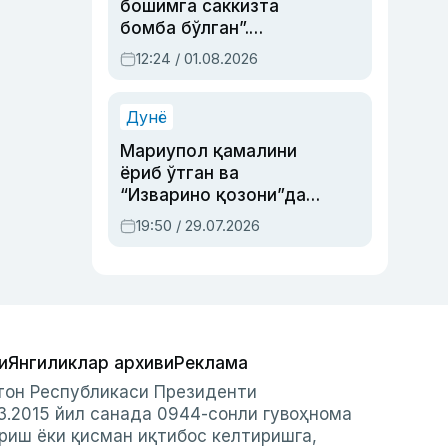
бошимга саккизта
бомба бўлган”.
Абдулла Ориповни
12:24 / 01.08.2026
сиёсий айбловлардан
асраб қолган воқеа
Дунё
Мариупол қамалини
ёриб ўтган ва
“Изварино қозони”дан
чиққан қаҳрамон —
19:50 / 29.07.2026
Украина армияси бош
қўмондони Драпатий
ҳақида
и
Янгиликлар архиви
Реклама
стон Республикаси Президенти
3.2015 йил санада 0944-сонли гувоҳнома
риш ёки қисман иқтибос келтиришга,