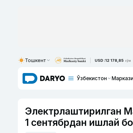
Тошкент
USD :
12 178,85
сўм
Ўзбекистон
Маркази
Электрлаштирилган 
1 сентябрдан ишлай б