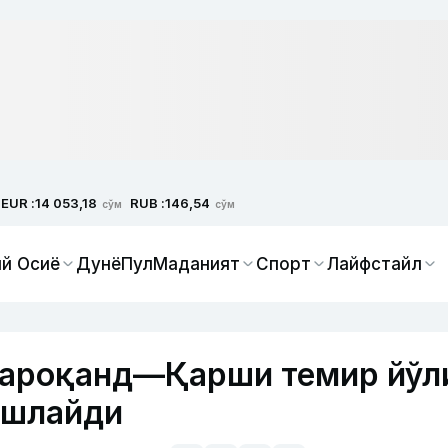
EUR :
RUB :
14 053,18
146,54
сўм
сўм
й Осиё
Дунё
Пул
Маданият
Спорт
Лайфстайл
Мароқанд—Қарши темир йўл
ошлайди