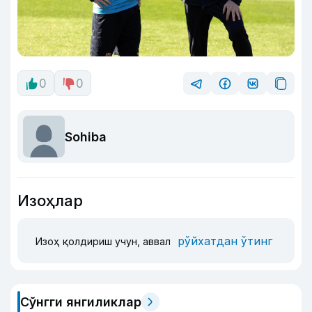
0
0
Sohiba
Изоҳлар
рўйхатдан ўтинг
Изоҳ қолдириш учун, аввал
Сўнгги янгиликлар