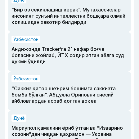
“Бир оз секинлашиш керак”. Мутахассислар
инсоният сунъий интеллектни бошқара олмай
қолишидан хавотир билдирди
Ўзбекистон
Андижонда Tracker’га 21 нафар боғча
боласини жойлаб, ЙТҲ содир этган аёлга суд
ҳукми ўқилди
Ўзбекистон
“Саккиз қатор шеърим бошимга саккизта
бомба бўлган”. Абдулла Ориповни сиёсий
айбловлардан асраб қолган воқеа
Дунё
Мариупол қамалини ёриб ўтган ва “Изварино
қозони”дан чиққан қаҳрамон — Украина