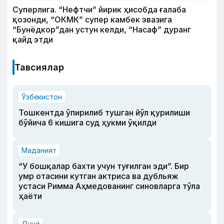
Суперлига. “Нефтчи” йирик ҳисобда ғалаба
қозонди, “ОКМК” супер камбек эвазига
“Бунёдкор”дан устун келди, “Насаф” дуранг
қайд этди
Тавсиялар
Ўзбекистон
Тошкентда ўпирилиб тушган йўл қурилиши
бўйича 6 кишига суд ҳукми ўқилди
Маданият
“У бошқалар бахти учун туғилган эди”. Бир
умр отасини кутган актриса ва дубльяж
устаси Римма Аҳмедованинг синовларга тўла
ҳаёти
Дунё