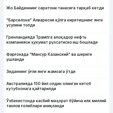
Жо Байденнинг саратони танасига тарқаб кетди
“Барселона” Алваресни қўлга киритишнинг янги
усулини топди
Гренландияда Трампга алоқадор нефть
компанияси ҳукумат рухсатисиз иш бошлади
Фарғонада “Мансур Казанский” ва шериги
ушланди
Зиданнинг ўғли янги жамоага ўтди
Австралияда 150 йил олдин олинган китоб
кутубхонага қайтарилди
Ўзбекистонда касбий маҳорат бўйича илк миллий
танлов ғолиблари аниқланди