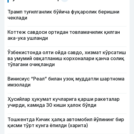
Трамп туғилганлик бўйича фуқаролик беришни
чеклади
Коттеж савдоси ортидан товламачилик қилган
ака-ука ушланди
Ўзбекистонда олти ойда савдо, хизмат кўрсатиш
ва умумий овқатланиш корхоналари қанча солиқ
тўлагани очиқланди
Винисиус “Реал” билан узоқ муддатли шартнома
имзолади
Ҳусийлар ҳукумат кучларига қарши ракеталар
учирди, камида 30 киши ҳалок бўлди
Тошкентда Кичик ҳалқа автомобил йўлининг бир
қисми тўрт кунга ёпилди (харита)