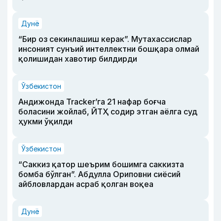
Дунё
“Бир оз секинлашиш керак”. Мутахассислар
инсоният сунъий интеллектни бошқара олмай
қолишидан хавотир билдирди
Ўзбекистон
Андижонда Tracker’га 21 нафар боғча
боласини жойлаб, ЙТҲ содир этган аёлга суд
ҳукми ўқилди
Ўзбекистон
“Саккиз қатор шеърим бошимга саккизта
бомба бўлган”. Абдулла Ориповни сиёсий
айбловлардан асраб қолган воқеа
Дунё