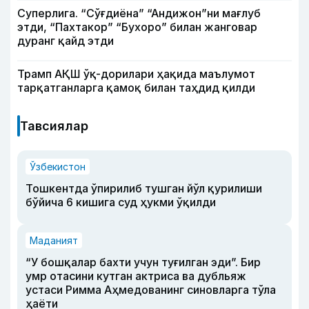
Суперлига. “Сўғдиёна” “Андижон”ни мағлуб
этди, “Пахтакор” “Бухоро” билан жанговар
дуранг қайд этди
Трамп АҚШ ўқ-дорилари ҳақида маълумот
тарқатганларга қамоқ билан таҳдид қилди
Тавсиялар
Ўзбекистон
Тошкентда ўпирилиб тушган йўл қурилиши
бўйича 6 кишига суд ҳукми ўқилди
Маданият
“У бошқалар бахти учун туғилган эди”. Бир
умр отасини кутган актриса ва дубльяж
устаси Римма Аҳмедованинг синовларга тўла
ҳаёти