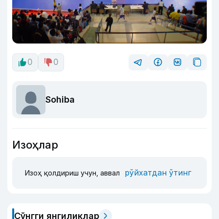
0
0
Sohiba
Изоҳлар
рўйхатдан ўтинг
Изоҳ қолдириш учун, аввал
Сўнгги янгиликлар