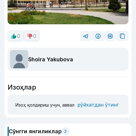
0
0
Shoira Yakubova
Изоҳлар
рўйхатдан ўтинг
Изоҳ қолдириш учун, аввал
Сўнгги янгиликлар