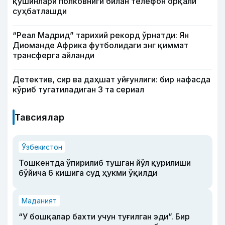
қўшинлари полковниги билан телефон орқали
суҳбатлашди
“Реал Мадрид” тарихий рекорд ўрнатди: Ян
Диоманде Африка футболидаги энг қиммат
трансферга айланди
Детектив, сир ва даҳшат уйғунлиги: бир нафасда
кўриб тугатиладиган 3 та сериал
Тавсиялар
Ўзбекистон
Тошкентда ўпирилиб тушган йўл қурилиши
бўйича 6 кишига суд ҳукми ўқилди
Маданият
“У бошқалар бахти учун туғилган эди”. Бир