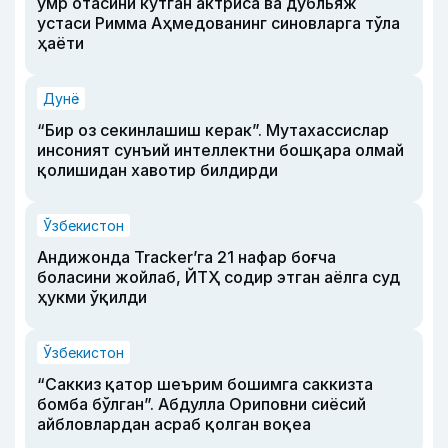
умр отасини кутган актриса ва дубльяж
устаси Римма Аҳмедованинг синовларга тўла
ҳаёти
Дунё
“Бир оз секинлашиш керак”. Мутахассислар
инсоният сунъий интеллектни бошқара олмай
қолишидан хавотир билдирди
Ўзбекистон
Андижонда Tracker’га 21 нафар боғча
боласини жойлаб, ЙТҲ содир этган аёлга суд
ҳукми ўқилди
Ўзбекистон
“Саккиз қатор шеърим бошимга саккизта
бомба бўлган”. Абдулла Ориповни сиёсий
айбловлардан асраб қолган воқеа