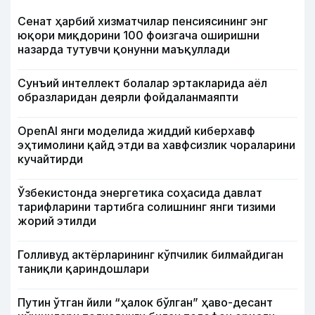
Сенат ҳарбий хизматчилар пенсиясининг энг
юқори миқдорини 100 фоизгача оширишни
назарда тутувчи қонунни маъқуллади
Сунъий интеллект болалар эртакларида аёл
образларидан деярли фойдаланмаяпти
OpenAI янги моделида жиддий киберхавф
эҳтимолини қайд этди ва хавфсизлик чораларини
кучайтирди
Ўзбекистонда энергетика соҳасида давлат
тарифларини тартибга солишнинг янги тизими
жорий этилди
Голливуд актёрларининг кўпчилик билмайдиган
таниқли қариндошлари
Путин ўтган йили “ҳалок бўлган” ҳаво-десант