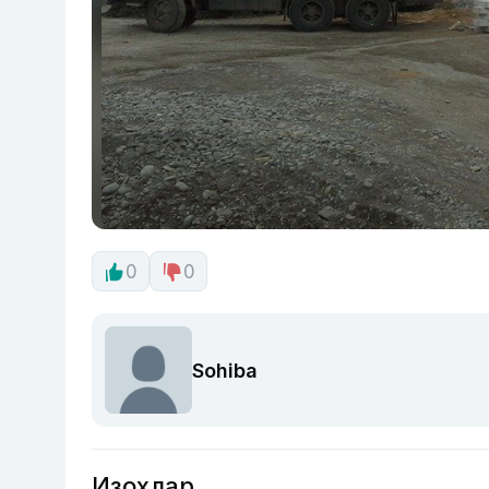
0
0
Sohiba
Изоҳлар