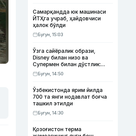
Самарқандда юк машинаси
ЙТҲга учраб, ҳайдовчиси
ҳалок бўлди
Бугун, 15:03
Ўзга сайёралик образи,
Disney билан низо ва
Супермен билан дўстлик:
актёр Робин Уильямс ҳақида
Бугун, 14:50
кўпчилик билмайдиган
фактлар
Ўзбекистонда ярим йилда
700 та янги нодавлат боғча
ташкил этилди
Бугун, 14:30
Қозоғистон терма