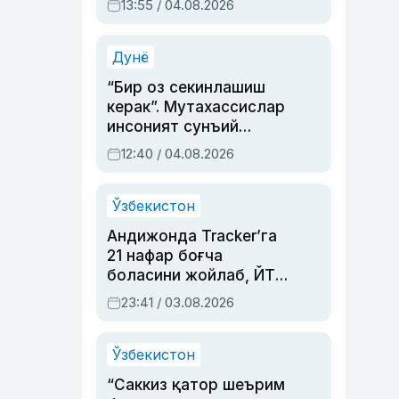
13:55 / 04.08.2026
устаси Римма
Аҳмедованинг
синовларга тўла ҳаёти
Дунё
“Бир оз секинлашиш
керак”. Мутахассислар
инсоният сунъий
интеллектни бошқара
12:40 / 04.08.2026
олмай қолишидан
хавотир билдирди
Ўзбекистон
Андижонда Tracker’га
21 нафар боғча
боласини жойлаб, ЙТҲ
содир этган аёлга суд
23:41 / 03.08.2026
ҳукми ўқилди
Ўзбекистон
“Саккиз қатор шеърим