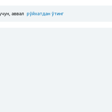
учун, аввал
рўйхатдан ўтинг