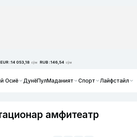
EUR :
RUB :
14 053,18
146,54
сўм
сўм
й Осиё
Дунё
Пул
Маданият
Спорт
Лайфстайл
тационар амфитеатр