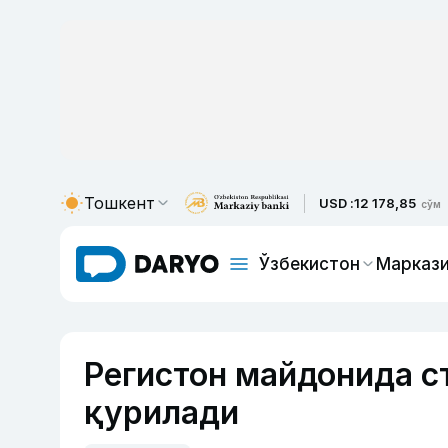
Тошкент
USD :
12 178,85
сўм
Ўзбекистон
Маркази
Регистон майдонида с
қурилади