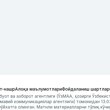
т-нашр
Алоқа маълумотлари
Фойдаланиш шартлар
буот ва ахборот агентлиги (ЎзМАА, ҳозирги Ўзбеки
мавий коммуникациялар агентлиги) томонидан 13.0
ўйхатга олинган. Матнли материалларни тўлиқ кўчи