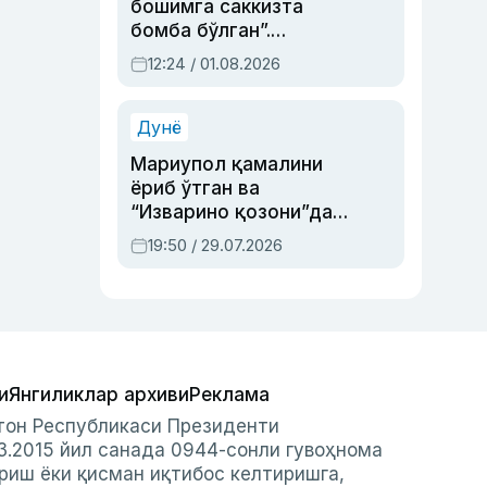
бошимга саккизта
бомба бўлган”.
Абдулла Ориповни
12:24 / 01.08.2026
сиёсий айбловлардан
асраб қолган воқеа
Дунё
Мариупол қамалини
ёриб ўтган ва
“Изварино қозони”дан
чиққан қаҳрамон —
19:50 / 29.07.2026
Украина армияси бош
қўмондони Драпатий
ҳақида
и
Янгиликлар архиви
Реклама
стон Республикаси Президенти
3.2015 йил санада 0944-сонли гувоҳнома
риш ёки қисман иқтибос келтиришга,