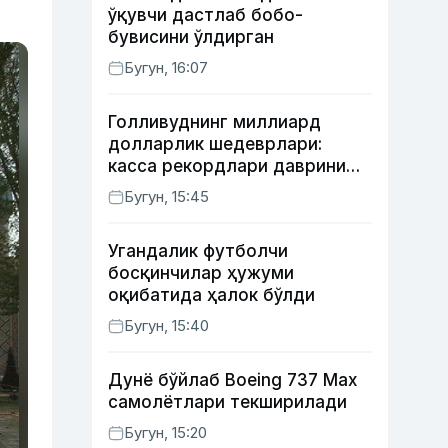
ўқувчи дастлаб бобо-
бувисини ўлдирган
Бугун, 16:07
Голливуднинг миллиард
долларлик шедеврлари:
касса рекордлари даврини
бошлаб берган 4 та фильм
Бугун, 15:45
Угандалик футболчи
босқинчилар ҳужуми
оқибатида ҳалок бўлди
Бугун, 15:40
Дунё бўйлаб Boeing 737 Мах
самолётлари текширилади
Бугун, 15:20