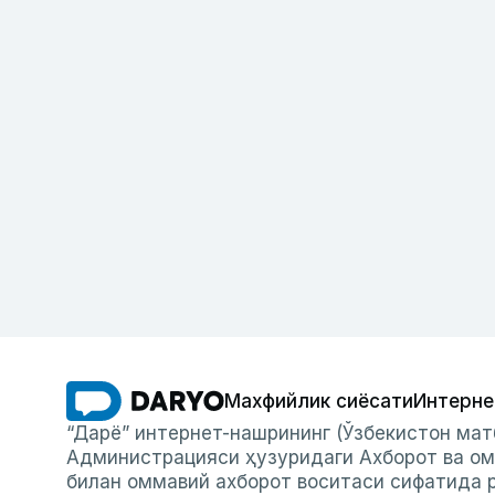
Махфийлик сиёсати
Интерне
“Дарё” интернет-нашрининг (Ўзбекистон мат
Администрацияси ҳузуридаги Ахборот ва ом
билан оммавий ахборот воситаси сифатида р