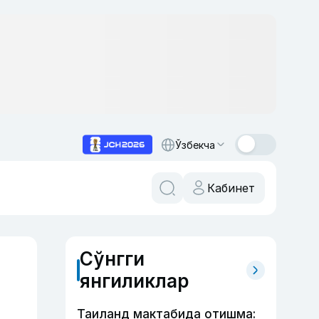
Ўзбекча
Кабинет
Сўнгги
янгиликлар
Таиланд мактабида отишма: