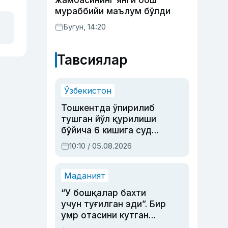
жамоасининг янги бош
мураббийи маълум бўлди
Бугун, 14:20
Тавсиялар
Ўзбекистон
Тошкентда ўпирилиб
тушган йўл қурилиши
бўйича 6 кишига суд
ҳукми ўқилди
10:10 / 05.08.2026
Маданият
“У бошқалар бахти
учун туғилган эди”. Бир
умр отасини кутган
актриса ва дубльяж